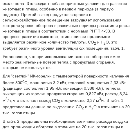
около пола. Это создает неблагоприятные условия для развития
животных и птицы, особенно в первом периоде (в первую
неделю). Прямой вывод продуктов сгорания в
сельскохозяйственное помещение затрудняет использования
контроля уровня обогрева в различные периоды развития и роста
животных и птицы в соответствии с нормами РНТП 4-93. В
процессе развития животных, птицы живым организмом
выделяется различное количество теплоты, CO
и H
O, это
2
2
требует различного уровня вентиляции с/х помещения, табл. 1.
Установлено, что при использовании газового обогрева имеет
место значительные потери тепла с продуктами сгорания,
которые не используются.
Для "светлой" ИК-горелки с температурой поверхности излучения
o
более 800
С, мощностью 3,2 кВт, тепловой мощностью 2,33 кВт
(радиация составляет 1,95 кВт, конвекция 0,388 кВт), теплота
выходящих из горелки продуктов сгорания 0,827 кВт, расход 3,24
3
3
м
/ч, что включает выход СО
в количестве 0,37 м
/ч. В табл. 1
2
представлены данные по выделению CO
и Н
О в птичнике на 20
2
2
тыс. голов птицы.
В табл. 2 представлены необходимые величины расхода воздуха
для организации обогрева в птичнике на 20 тыс. голов птицы и