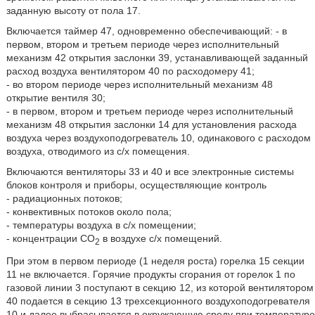
заданную высоту от пола 17.
Включается таймер 47, одновременно обеспечивающий: - в
первом, втором и третьем периоде через исполнительный
механизм 42 открытия заслонки 39, устанавливающей заданный
расход воздуха вентилятором 40 по расходомеру 41;
- во втором периоде через исполнительный механизм 48
открытие вентиля 30;
- в первом, втором и третьем периоде через исполнительный
механизм 48 открытия заслонки 14 для установления расхода
воздуха через воздухоподогреватель 10, одинакового с расходом
воздуха, отводимого из с/х помещения.
Включаются вентиляторы 33 и 40 и все электронные системы
блоков контроля и приборы, осуществляющие контроль
- радиационных потоков;
- конвективных потоков около пола;
- температуры воздуха в с/х помещении;
- концентрации CО
в воздухе с/х помещений.
2
При этом в первом периоде (1 неделя роста) горелка 15 секции
11 не включается. Горячие продукты сгорания от горелок 1 по
газовой линии 3 поступают в секцию 12, из которой вентилятором
40 подается в секцию 13 трехсекционного воздухоподогревателя
10 и далее выбрасывается в окружающую среду при температуре