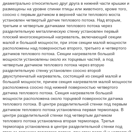
диаметрально относительно друг друга в нижней части крышки и
размещены на уровне спинки птицы или животного, кроме того,
соосно с первым датчиком в верхней части теплового моста
установлен четвертый датчик теплового потока. Над вторым,
третьим и четвертым датчиками теплового потока через
разделительную металлическую стенку установлен первый
плоский многосекционный нагреватель, включающий секции
малой и большой мощности, при этом секции малой мощности
расположены над поверхностью второго, третьего и четвертого
датчиков теплового потока. Секции нагревателя большой
мощности установлены около их торцевых частей, а под
четвертым датчиком теплового потока через вторую
разделительную стенку установлен соосно второй
двухступенчатый нагреватель, состоящий из секций малой и
большой мощности, причем секция нагревателя малой мощности
расположена соосно под нижней поверхностью четвертого
датчика теплового потока. Секция нагревателя большой
мощности расположена около торцевой поверхности датчика
теплового потока. В центре разделительной стенки под первым
датчиком теплового потока установлена первая термопара. В
центре разделительной стенки под четвертым датчиком
теплового потока установлена вторая термопара. Третья
термопара установлена в центре разделительной стенки под
вторым датчиком теплового потока, при этом первый и четвертый