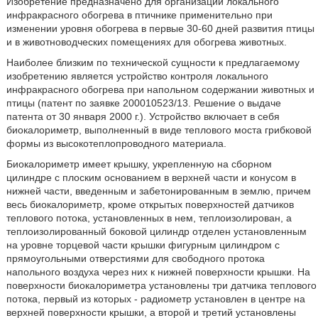
Изобретение предназначено для организации локального
инфракрасного обогрева в птичнике применительно при
изменении уровня обогрева в первые 30-60 дней развития птицы
и в животноводческих помещениях для обогрева животных.
Наиболее близким по технической сущности к предлагаемому
изобретению является устройство контроля локального
инфракрасного обогрева при напольном содержании животных и
птицы (патент по заявке 200010523/13. Решение о выдаче
патента от 30 января 2000 г.). Устройство включает в себя
биокалориметр, выполненный в виде теплового моста грибковой
формы из высокотеплопроводного материала.
Биокалориметр имеет крышку, укрепленную на сборном
цилиндре с плоским основанием в верхней части и конусом в
нижней части, введенным и забетонированным в землю, причем
весь биокалориметр, кроме открытых поверхностей датчиков
теплового потока, установленных в нем, теплоизолирован, а
теплоизолированный боковой цилиндр отделен установленным
на уровне торцевой части крышки фигурным цилиндром с
прямоугольными отверстиями для свободного протока
напольного воздуха через них к нижней поверхности крышки. На
поверхности биокалориметра установлены три датчика теплового
потока, первый из которых - радиометр установлен в центре на
верхней поверхности крышки, а второй и третий установлены