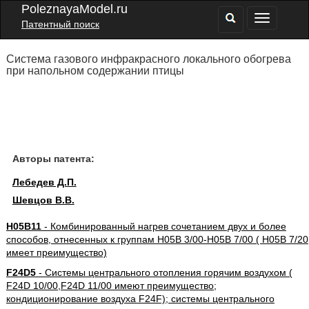
PoleznayaModel.ru
Патентный поиск
Система газового инфракрасного локального обогрева
при напольном содержании птицы
Авторы патента:
Лебедев Д.П.
Шевцов В.В.
H05B11
- Комбинированный нагрев сочетанием двух и более
способов, отнесенных к группам H05B 3/00-H05B 7/00 ( H05B 7/20
имеет преимущество)
F24D5
- Системы центрального отопления горячим воздухом (
F24D 10/00,F24D 11/00 имеют преимущество;
кондиционирование воздуха F24F); системы центрального