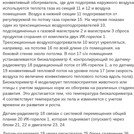
конвективный обогреватель, где для подогрева наружного воздуха
используется теплота газа из секций 11 и 12 и воздуха
помещения. Воздух в нижней секции 11 подогревается от
регулируемой по потоку газа горелки 15. На чертеже показан
один из трехсекционных воздухоподогревателей 10,
подсоединенных к газовой магистрали 2 и магистрали 3 сброса
продуктов сгорания от комплекта двух ИК-горелок 1.
Трехсекционные воздухоподогреватели 10 могут укрепляться,
например, на потолке 16 по всей длине с/х помещения, на
боковой стенке около потолка. В пол 17 с/х помещения
устанавливается биокалориметр 4, контролирующий по датчику-
радиометру 18 радиационный поток от ИК-горелок 1, а по датчику
19 конвективный тепловой поток на уровне пола 17 (или скорость
воздуха по величине конвективного теплового потока вдоль пола).
Биокалориметр 4 моделирует тепловосприятия животного или
птицы с учетом заданных норм их обогрева на различных стадиях
развития. Это достигается тем, что температура биокалориметра
4 соответствует температуре их тела и изменяется с учетом
времени их развития и роста.
Датчик-радиометр 18 связан с системой перемещения общей
планки 20 ИК-горелок 1, которая поднимает (опускает) через
блоки 21, 22 и двигатели 23, 24.
Датчик-радиометр 18 через регистратор 25 блока сравнения 26,