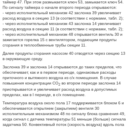
таймер 47. При этом размыкается ключ 53, замыкается ключ 54.
По сигналу таймера о начале второго периода открываются:
- через исполнительный механизм 42 заслонка 39 увеличивает
расход воздуха в секцию 13 (в соответствии с нормами, табл. 2);
- через исполнительный механизм 43 заслонка 14 увеличивает
расход воздуха в секцию 11 (в соответствии с нормами, табл. 2);
- через исполнительный механизм 48 открывается вентиль 30 и
зажигается горелка 15 с вентилятором, подающим продукты
сгорания в теплообменные трубы секции 11.
Далее продукты сгорания насосом 40 отводятся через секцию 13
в окружающую среду.
Заслонка 39 и заслонка 14 открываются до таких пределов, что
обеспечивает, как и в первом периоде, одинаковые расходы
приточного и вытяжного воздуха из с/х помещения. В случае
повышения концентрации CO
во втором периоде заслонка 14
2
приоткрывается и увеличивает расход воздуха в допустимых
пределах, как в I периоде, в с/х помещение.
Температура воздуха около пола 17 поддерживается блоком 6 и
обеспечивается открытием (закрытием) вентиля 30
исполнительным механизмом 48 по сигналу блока сравнения 49,
когда сигнал с датчика температуры 51 меньше (больше) сигнала
задатчика 50. Конвективный поток (скорость воздуха) вдоль пола