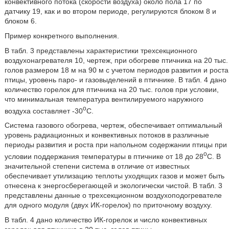
конвективного потока (скорости воздуха) около пола 17 по
датчику 19, как и во втором периоде, регулируются блоком 8 и
блоком 6.
Пример конкретного выполнения.
В табл. 3 представлены характеристики трехсекционного
воздухонагревателя 10, чертеж, при обогреве птичника на 20 тыс.
голов размером 18 м на 90 м с учетом периодов развития и роста
птицы, уровень паро- и газовыделений в птичнике. В табл. 4 дано
количество горелок для птичника на 20 тыс. голов при условии,
что минимальная температура вентилируемого наружного
o
воздуха составляет -30
С.
Система газового обогрева, чертеж, обеспечивает оптимальный
уровень радиационных и конвективных потоков в различные
периоды развития и роста при напольном содержании птицы при
o
условии поддержания температуры в птичнике от 18 до 28
С. В
значительной степени система в отличие от известных
обеспечивает утилизацию теплоты уходящих газов и может быть
отнесена к энергосберегающей и экологически чистой. В табл. 3
представлены данные о трехсекционном воздухоподогревателе
для одного модуля (двух ИК-горелок) по приточному воздуху.
В табл. 4 дано количество ИК-горелок и число конвективных