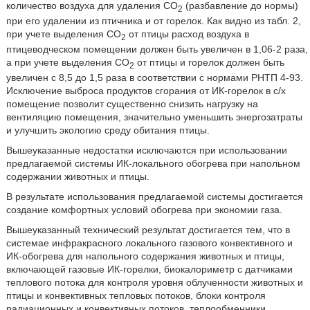
количество воздуха для удаления СО
(разбавление до нормы)
2
при его удалении из птичника и от горелок. Как видно из табл. 2,
при учете выделения СО
от птицы расход воздуха в
2
птицеводческом помещении должен быть увеличен в 1,06-2 раза,
а при учете выделения СО
от птицы и горелок должен быть
2
увеличен с 8,5 до 1,5 раза в соответствии с нормами РНТП 4-93.
Исключение выброса продуктов сгорания от ИК-горелок в с/х
помещение позволит существенно снизить нагрузку на
вентиляцию помещения, значительно уменьшить энергозатраты
и улучшить экологию среду обитания птицы.
Вышеуказанные недостатки исключаются при использовании
предлагаемой системы ИК-локального обогрева при напольном
содержании животных и птицы.
В результате использования предлагаемой системы достигается
создание комфортных условий обогрева при экономии газа.
Вышеуказанный технический результат достигается тем, что в
системае инфракрасного локального газового конвективного и
ИК-обогрева для напольного содержания животных и птицы,
включающей газовые ИК-горелки, биокалориметр с датчиками
теплового потока для контроля уровня облученности животных и
птицы и конвективных тепловых потоков, блоки контроля
радиационных и конвективных потоков, теплообменники