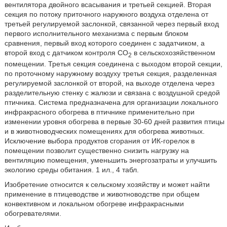
вентилятора двойного всасывания и третьей секцией. Вторая
секция по потоку приточного наружного воздуха отделена от
третьей регулируемой заслонкой, связанной через первый вход
первого исполнительного механизма с первым блоком
сравнения, первый вход которого соединен с задатчиком, а
второй вход с датчиком контроля СО
в сельскохозяйственном
2
помещении. Третья секция соединена с выходом второй секции,
по проточному наружному воздуху третья секция, разделенная
регулируемой заслонкой от второй, на выходе отделена через
разделительную стенку с жалюзи и связана с воздушной средой
птичника. Система предназначена для организации локального
инфракрасного обогрева в птичнике применительно при
изменении уровня обогрева в первые 30-60 дней развития птицы
и в животноводческих помещениях для обогрева животных.
Исключение выбора продуктов сгорания от ИК-горелок в
помещении позволит существенно снизить нагрузку на
вентиляцию помещения, уменьшить энергозатраты и улучшить
экологию среды обитания. 1 ил., 4 табл.
Изобретение относится к сельскому хозяйству и может найти
применение в птицеводстве и животноводстве при общем
конвективном и локальном обогреве инфракрасными
обогревателями.