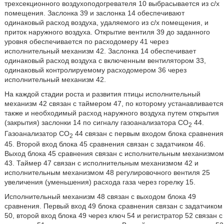
трехсекционного воздухоподогревателя 10 выбрасывается из с/х
помещения. Заслонка 39 и заслонка 14 обеспечивают
одинаковый расход воздуха, удаляемого из с/х помещения, и
приток наружного воздуха. Открытие вентиля 39 до заданного
уровня обеспечивается по расходомеру 41 через
исполнительный механизм 42. Заслонка 14 обеспечивает
одинаковый расход воздуха с включенным вентилятором 33,
одинаковый контролируемому расходомером 36 через
исполнительный механизм 42.
На каждой стадии роста и развития птицы исполнительный
механизм 42 связан с таймером 47, по которому устанавливается
также и необходимый расход наружного воздуха путем открытия
(закрытия) заслонки 14 по сигналу газоанализатора СО
44.
2
Газоанализатор СО
44 связан с первым входом блока сравнения
2
45. Второй вход блока 45 сравнения связан с задатчиком 46.
Выход блока 45 сравнения связан с исполнительным механизмом
43. Таймер 47 связан с исполнительным механизмом 42 и
исполнительным механизмом 48 регулировочного вентиля 25
увеличения (уменьшения) расхода газа через горелку 15.
Исполнительный механизм 48 связан с выходом блока 49
сравнения. Первый вход 49 блока сравнения связан с задатчиком
50, второй вход блока 49 через ключ 54 и регистратор 52 связан с