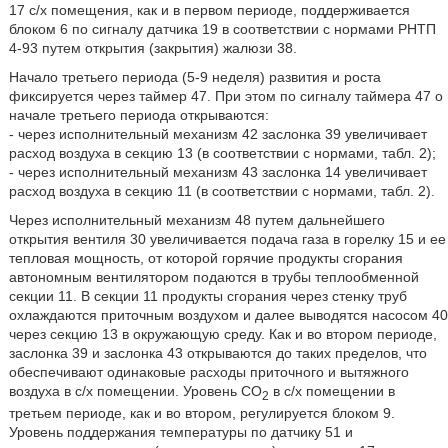
17 с/х помещения, как и в первом периоде, поддерживается
блоком 6 по сигналу датчика 19 в соответствии с нормами РНТП
4-93 путем открытия (закрытия) жалюзи 38.
Начало третьего периода (5-9 неделя) развития и роста
фиксируется через таймер 47. При этом по сигналу таймера 47 о
начале третьего периода открываются:
- через исполнительный механизм 42 заслонка 39 увеличивает
расход воздуха в секцию 13 (в соответствии с нормами, табл. 2);
- через исполнительный механизм 43 заслонка 14 увеличивает
расход воздуха в секцию 11 (в соответствии с нормами, табл. 2).
Через исполнительный механизм 48 путем дальнейшего
открытия вентиля 30 увеличивается подача газа в горелку 15 и ее
тепловая мощность, от которой горячие продукты сгорания
автономным вентилятором подаются в трубы теплообменной
секции 11. В секции 11 продукты сгорания через стенку труб
охлаждаются приточным воздухом и далее выводятся насосом 40
через секцию 13 в окружающую среду. Как и во втором периоде,
заслонка 39 и заслонка 43 открываются до таких пределов, что
обеспечивают одинаковые расходы приточного и вытяжного
воздуха в с/х помещении. Уровень СО
в с/х помещении в
2
третьем периоде, как и во втором, регулируется блоком 9.
Уровень поддержания температуры по датчику 51 и