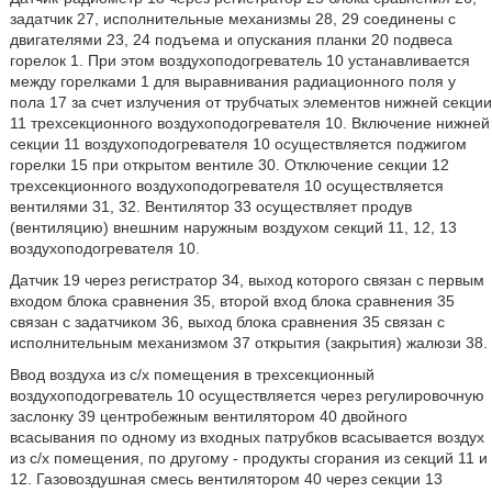
задатчик 27, исполнительные механизмы 28, 29 соединены с
двигателями 23, 24 подъема и опускания планки 20 подвеса
горелок 1. При этом воздухоподогреватель 10 устанавливается
между горелками 1 для выравнивания радиационного поля у
пола 17 за счет излучения от трубчатых элементов нижней секции
11 трехсекционного воздухоподогревателя 10. Включение нижней
секции 11 воздухоподогревателя 10 осуществляется поджигом
горелки 15 при открытом вентиле 30. Отключение секции 12
трехсекционного воздухоподогревателя 10 осуществляется
вентилями 31, 32. Вентилятор 33 осуществляет продув
(вентиляцию) внешним наружным воздухом секций 11, 12, 13
воздухоподогревателя 10.
Датчик 19 через регистратор 34, выход которого связан с первым
входом блока сравнения 35, второй вход блока сравнения 35
связан с задатчиком 36, выход блока сравнения 35 связан с
исполнительным механизмом 37 открытия (закрытия) жалюзи 38.
Ввод воздуха из с/х помещения в трехсекционный
воздухоподогреватель 10 осуществляется через регулировочную
заслонку 39 центробежным вентилятором 40 двойного
всасывания по одному из входных патрубков всасывается воздух
из с/х помещения, по другому - продукты сгорания из секций 11 и
12. Газовоздушная смесь вентилятором 40 через секции 13