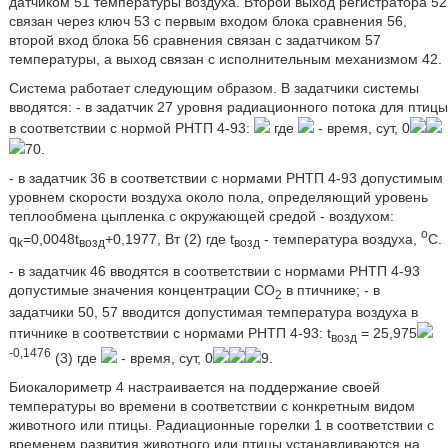
датчиком 51 температуры воздуха. Второй выход регистратора 52
связан через ключ 53 с первым входом блока сравнения 56,
второй вход блока 56 сравнения связан с задатчиком 57
температуры, а выход связан с исполнительным механизмом 42.
Система работает следующим образом. В задатчики системы
вводятся: - в задатчик 27 уровня радиационного потока для птицы
в соответствии с нормой РНТП 4-93:
где
- время, сут, 0
70.
- в задатчик 36 в соответствии с нормами РНТП 4-93 допустимым
уровнем скорости воздуха около пола, определяющий уровень
теплообмена цыпленка с окружающей средой - воздухом:
o
q
=0,0048t
+0,1977, Вт (2) где t
- температура воздуха,
С.
k
возд
возд
- в задатчик 46 вводятся в соответствии с нормами РНТП 4-93
допустимые значения концентрации CO
в птичнике; - в
2
задатчики 50, 57 вводится допустимая температура воздуха в
птичнике в соответствии с нормами РНТП 4-93: t
= 25,975
возд
-0,1476
(3) где
- время, сут, 0
9.
Биокалориметр 4 настраивается на поддержание своей
температуры во времени в соответствии с конкретным видом
животного или птицы. Радиационные горелки 1 в соответствии с
временем развития животного или птицы устанавливаются на