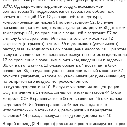
o
30
С. Одновременно наружный воздух, всасываемый
вентилятором 33, подогревается от трубок теплообменных
элементов секций 13 и 12 до заданной температуры,
контролируемой датчиком 51 по регистратору 52. В случае
повышения (понижения) температуры, регистрируемой датчиком
температуры 51, по сравнению с заданной в задатчике 57 по
сигналу блока сравнения 56 исполнительный механизм 42
закрывает (открывает) вентиль 39 и уменьшает (увеличивает)
расход газа, выводимого из с/х помещения насосом 40. При этом
в случае увеличения конвективных воздушных потоков вдоль пола
17 по сравнению с заданным значением, введенным в задатчик
36, сигнал от датчика 19 биокалориметра 4 поступает в блок
сравнения 35, откуда поступает в исполнительный механизм 37
открытия (закрытия) жалюзи 38, увеличивающих (уменьшающих)
поток приточного воздуха их трехсекционного
воздухоподогревателя 10. В случае увеличения концентрации
CO
в птичнике в 1 период сигнал от газоанализатора 44 блока
2
контроля СО
9 сравнивается в блоке сравнения 45 с сигналом
2
задатчика 46. Из блока сравнения 45 сигнал подается в
исполнительный механизм 43, регулирующий перекрытие
заслонкой 14 расхода воздуха в воздухоподогревателе 10.
Второй период (2-4 неделя) развития и роста фиксируется через