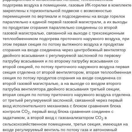
подогрева воздуха в помещении, газовые ИК-горелки в комплекте
закреплены к горизонтальной подвеске с возможностью
перемещения по вертикали и подсоединены на входе горелок
параллельно к единой первой газовой магистрали, а их выходы
по продуктам сгорания параллельно соединены со второй
газовой магистралью, связанной на выходе с трехсекционным
теплообменником подогрева проточного наружного воздуха, при
этом первая секция по потоку вытяжного воздуха и продуктам
сгорания на входе соединена через центробежный вентилятор
двойного всасывания с регулируемой заслонкой по первому
патрубку всасывания и по второму патрубку всасывания со
второй секцией, по потоку приточного наружного воздуха первая
секция отделена от второй вентилятором, вторая теплообменная
секция по потоку продуктов сгорания на входе соединена со
второй газовой магистралью, а на выходе со входом второго
патрубка вентилятора двойного всасывания третьей секции,
вторая секция по потоку приточного наружного воздуха отделена
от третьей регулируемой заслонкой, связанной через первый
вход исполнительного механизма с блоком сравнения блока
контроля СО
, первый вход блока сравнения соединен с
2
задатчиком, а второй вход с газоанализатором CO
в
2
сельскохозяйственном помещении, третья секция, имеющая на
входе регулируемый вентиль по потоку газа и автономный