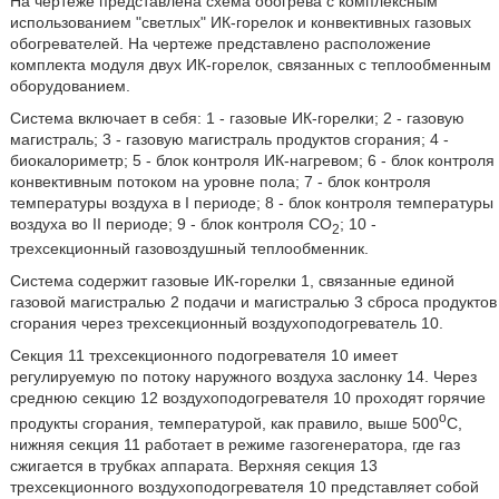
На чертеже представлена схема обогрева с комплексным
использованием "светлых" ИК-горелок и конвективных газовых
обогревателей. На чертеже представлено расположение
комплекта модуля двух ИК-горелок, связанных с теплообменным
оборудованием.
Система включает в себя: 1 - газовые ИК-горелки; 2 - газовую
магистраль; 3 - газовую магистраль продуктов сгорания; 4 -
биокалориметр; 5 - блок контроля ИК-нагревом; 6 - блок контроля
конвективным потоком на уровне пола; 7 - блок контроля
температуры воздуха в I периоде; 8 - блок контроля температуры
воздуха во II периоде; 9 - блок контроля CO
; 10 -
2
трехсекционный газовоздушный теплообменник.
Система содержит газовые ИК-горелки 1, связанные единой
газовой магистралью 2 подачи и магистралью 3 сброса продуктов
сгорания через трехсекционный воздухоподогреватель 10.
Секция 11 трехсекционного подогревателя 10 имеет
регулируемую по потоку наружного воздуха заслонку 14. Через
среднюю секцию 12 воздухоподогревателя 10 проходят горячие
o
продукты сгорания, температурой, как правило, выше 500
С,
нижняя секция 11 работает в режиме газогенератора, где газ
сжигается в трубках аппарата. Верхняя секция 13
трехсекционного воздухоподогревателя 10 представляет собой