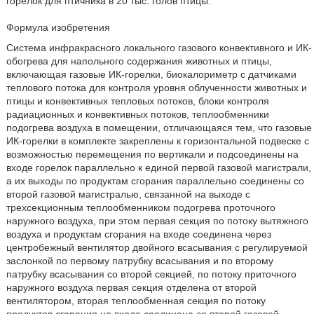
горелок для птичника в 20 тыс. голов птицы.
Формула изобретения
Система инфракрасного локального газового конвективного и ИК-
обогрева для напольного содержания животных и птицы,
включающая газовые ИК-горелки, биокалориметр с датчиками
теплового потока для контроля уровня облученности животных и
птицы и конвективных тепловых потоков, блоки контроля
радиационных и конвективных потоков, теплообменники
подогрева воздуха в помещении, отличающаяся тем, что газовые
ИК-горелки в комплекте закреплены к горизонтальной подвеске с
возможностью перемещения по вертикали и подсоединены на
входе горелок параллельно к единой первой газовой магистрали,
а их выходы по продуктам сгорания параллельно соединены со
второй газовой магистралью, связанной на выходе с
трехсекционным теплообменником подогрева проточного
наружного воздуха, при этом первая секция по потоку вытяжного
воздуха и продуктам сгорания на входе соединена через
центробежный вентилятор двойного всасывания с регулируемой
заслонкой по первому патрубку всасывания и по второму
патрубку всасывания со второй секцией, по потоку приточного
наружного воздуха первая секция отделена от второй
вентилятором, вторая теплообменная секция по потоку
продуктов сгорания на входе соединена со второй газовой