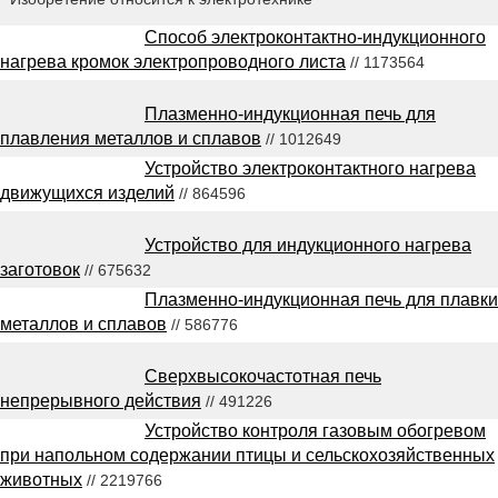
Способ электроконтактно-индукционного
нагрева кромок электропроводного листа
// 1173564
Плазменно-индукционная печь для
плавления металлов и сплавов
// 1012649
Устройство электроконтактного нагрева
движущихся изделий
// 864596
Устройство для индукционного нагрева
заготовок
// 675632
Плазменно-индукционная печь для плавки
металлов и сплавов
// 586776
Сверхвысокочастотная печь
непрерывного действия
// 491226
Устройство контроля газовым обогревом
при напольном содержании птицы и сельскохозяйственных
животных
// 2219766