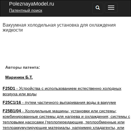
PoleznayaModel.ru
Патентный поиск
Вакуумная холодильная установка для охлаждения
жидкости
Авторы патента:
Маринюк Б.Т.
F25D1
- Устройства с использованием естественно холодных
воздуха или воды
F25C1/16
- путем частичного выпаривания воды в вакууме
F25B1/04
- Холодильные машины, установки или системы;
комбинированные системы для нагрева и охлаждения; системы с
тепловыми насосами (теплопередающие, теплообменные или
теплоаккумулирующие материалы, например хладагенты, или