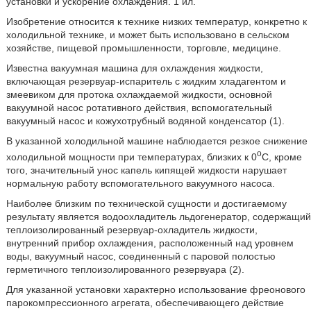
установки и ускорение охлаждения. 1 ил.
Изобретение относится к технике низких температур, конкретно к
холодильной технике, и может быть использовано в сельском
хозяйстве, пищевой промышленности, торговле, медицине.
Известна вакуумная машина для охлаждения жидкости,
включающая резервуар-испаритель с жидким хладагентом и
змеевиком для протока охлаждаемой жидкости, основной
вакуумной насос ротативного действия, вспомогательный
вакуумный насос и кожухотрубный водяной конденсатор (1).
В указанной холодильной машине наблюдается резкое снижение
o
холодильной мощности при температурах, близких к 0
С, кроме
того, значительный унос капель кипящей жидкости нарушает
нормальную работу вспомогательного вакуумного насоса.
Наиболее близким по технической сущности и достигаемому
результату является водоохладитель льдогенератор, содержащий
теплоизолированный резервуар-охладитель жидкости,
внутренний прибор охлаждения, расположенный над уровнем
воды, вакуумный насос, соединенный с паровой полостью
герметичного теплоизолированного резервуара (2).
Для указанной установки характерно использование фреонового
парокомпрессионного агрегата, обеспечивающего действие