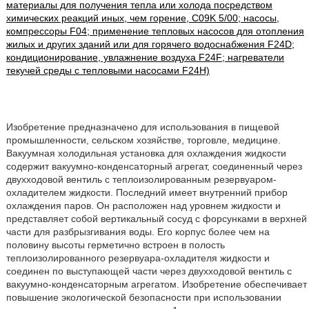
материалы для получения тепла или холода посредством
химических реакций иных, чем горение, C09K 5/00; насосы,
компрессоры F04; применение тепловых насосов для отопления
жилых и других зданий или для горячего водоснабжения F24D;
кондиционирование, увлажнение воздуха F24F; нагреватели
текучей среды с тепловыми насосами F24H)
Изобретение предназначено для использования в пищевой
промышленности, сельском хозяйстве, торговле, медицине.
Вакуумная холодильная установка для охлаждения жидкости
содержит вакуумно-конденсаторный агрегат, соединенный через
двухходовой вентиль с теплоизолированным резервуаром-
охладителем жидкости. Последний имеет внутренний прибор
охлаждения паров. Он расположен над уровнем жидкости и
представляет собой вертикальный сосуд с форсунками в верхней
части для разбрызгивания воды. Его корпус более чем на
половину высоты герметично встроен в полость
теплоизолированного резервуара-охладителя жидкости и
соединен по выступающей части через двухходовой вентиль с
вакуумно-конденсаторным агрегатом. Изобретение обеспечивает
повышение экологической безопасности при использовании