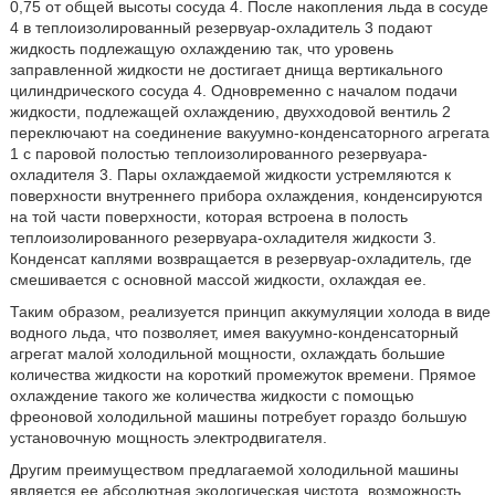
0,75 от общей высоты сосуда 4. После накопления льда в сосуде
4 в теплоизолированный резервуар-охладитель 3 подают
жидкость подлежащую охлаждению так, что уровень
заправленной жидкости не достигает днища вертикального
цилиндрического сосуда 4. Одновременно с началом подачи
жидкости, подлежащей охлаждению, двухходовой вентиль 2
переключают на соединение вакуумно-конденсаторного агрегата
1 с паровой полостью теплоизолированного резервуара-
охладителя 3. Пары охлаждаемой жидкости устремляются к
поверхности внутреннего прибора охлаждения, конденсируются
на той части поверхности, которая встроена в полость
теплоизолированного резервуара-охладителя жидкости 3.
Конденсат каплями возвращается в резервуар-охладитель, где
смешивается с основной массой жидкости, охлаждая ее.
Таким образом, реализуется принцип аккумуляции холода в виде
водного льда, что позволяет, имея вакуумно-конденсаторный
агрегат малой холодильной мощности, охлаждать большие
количества жидкости на короткий промежуток времени. Прямое
охлаждение такого же количества жидкости с помощью
фреоновой холодильной машины потребует гораздо большую
установочную мощность электродвигателя.
Другим преимуществом предлагаемой холодильной машины
является ее абсолютная экологическая чистота, возможность