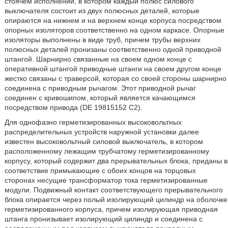
стоячем исполнении, в котором каждый полюс силового
выключателя состоит из двух полюсных деталей, которые
опираются на нижнем и на верхнем конце корпуса посредством
опорных изоляторов соответственно на одном каркасе. Опорные
изоляторы выполнены в виде труб, причем трубы верхних
полюсных деталей пронизаны соответственно одной приводной
штангой. Шарнирно связанные на своем одном конце с
оперативной штангой приводные штанги на своем другом конце
жестко связаны с траверсой, которая со своей стороны шарнирно
соединена с приводным рычагом. Этот приводной рычаг
соединен с кривошипом, который является качающимся
посредством привода (DE 19815152 С2).
Для однофазно герметизированных высоковольтных
распределительных устройств наружной установки далее
известен высоковольтный силовой выключатель, в котором
расположенному лежащим трубчатому герметизированному
корпусу, который содержит два прерывательных блока, приданы в
соответствие примыкающие с обоих концов на торцовых
сторонах несущие трансформатор тока герметизированные
модули. Подвижный контакт соответствующего прерывательного
блока опирается через полый изолирующий цилиндр на оболочке
герметизированного корпуса, причем изолирующая приводная
штанга пронизывает изолирующий цилиндр и соединена с