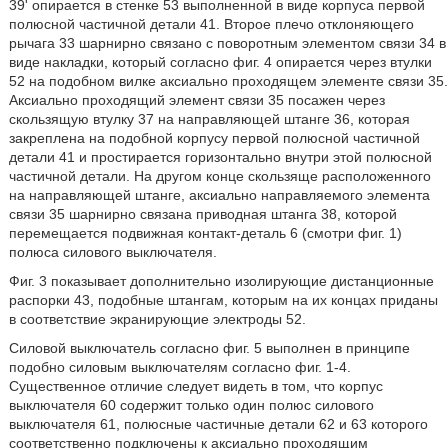
39' опирается в стенке 53 выполненной в виде корпуса первой
полюсной частичной детали 41. Второе плечо отклоняющего
рычага 33 шарнирно связано с поворотным элементом связи 34 в
виде накладки, который согласно фиг. 4 опирается через втулки
52 на подобном вилке аксиально проходящем элементе связи 35.
Аксиально проходящий элемент связи 35 посажен через
скользящую втулку 37 на направляющей штанге 36, которая
закреплена на подобной корпусу первой полюсной частичной
детали 41 и простирается горизонтально внутри этой полюсной
частичной детали. На другом конце скользяще расположенного
на направляющей штанге, аксиально направляемого элемента
связи 35 шарнирно связана приводная штанга 38, которой
перемещается подвижная контакт-деталь 6 (смотри фиг. 1)
полюса силового выключателя.
Фиг. 3 показывает дополнительно изолирующие дистанционные
распорки 43, подобные штангам, которым на их концах приданы
в соответствие экранирующие электроды 52.
Силовой выключатель согласно фиг. 5 выполнен в принципе
подобно силовым выключателям согласно фиг. 1-4.
Существенное отличие следует видеть в том, что корпус
выключателя 60 содержит только один полюс силового
выключателя 61, полюсные частичные детали 62 и 63 которого
соответственно подключены к аксиально проходящим