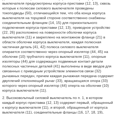
выключателя предусмотрены корпуса-приставки (12, 13), сквозь
которые к полюсам силового выключателя проведены
токоподводы (50), отличающийся тем, что оба конца корпуса
выключателя на торцовой стороне соответственно снабжены
соединительным фланцем (14, 15) для горизонтального
подключения корпуса-приставки (12, 13), приводное устройство
(22, 26) расположено на поверхности оболочки корпуса
выключателя (11) и закреплено на монтажном фланце (21) в
области оболочки корпуса выключателя, каждая полюсная
частичная деталь (41, 42) полюса силового выключателя
опирается соответственно через опорный изолятор (44, 45) на
оболочке (10) трубчатого корпуса выключателя (11), опорные
изоляторы (44) для содержащих подвижные контакт-детали
полюсных частичных деталей (41) выполнены в виде вводов для
связанных с приводным устройством элементов связи (32)
рычажных передач, причем каждая рычажная передача содержит
двуплечий отклоняющий рычаг (33), вращающаяся опора (33)
которого через опорный изолятор (44) оперта на оболочке (10)
корпуса выключателя (11).
2. Высоковольтный силовой выключатель по п. 1, в котором
каждый корпус-приставка (12, 13) содержит первый, обращенный
к корпусу выключателя (11), и второй, обращенный от корпуса
выключателя (11), соединительные фланцы (16, 17, 18, 19),