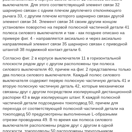
выключателя. Для этого соответствующий элемент связи 32
шарнирно связан с одним плечом двуплечего отклоняющего
рычага 33, с другим плечом которого шарнирно связан другой
элемент связи 34. Элемент связи 34 своим другим концом
установлен поворотно на первой полюсной частичной детали 41
полюса силового выключателя и там - как позднее описано на
примере фиг. 4 - направляется аксиально и через аксиально
направляемый элемент связи 35 шарнирно связан с приводной
штангой 38 подвижной контакт-детали 6.
Согласно фиг. 2 в корпусе выключателя 11 в горизонтальной
плоскости рядом друг с другом расположены три полюса
силового выключателя 40, причем на фиг. 2 представлены только
два полюса силового выключателя. Каждый полюс силового
выключателя содержит первую полюсную частичную деталь 41 и
вторую полюсную частичную деталь 42, которые механически
связаны друг с другом посредством изолирующей дистанционной
распорки 43 в виде изолирующих штанг. К каждой полюсной
частичной детали подсоединен токоподвод 50, причем для
перехода от соответствующей полюсной частичной детали на
токоподвод 50 предусмотрены выполненные L-образными
отрезки проводника 49. В то время как полюса силового
выключателя расположены рядом друг с другом в одной
плоскости, токоподводы 50 расположены треугольником.