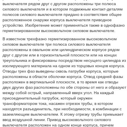
выключателя рядом друг с другом расположены три полюса
силового выключателя и в котором подвижным контакт-деталям
полюсов силового выключателя придано в соответствие общее
расположенное снаружи корпуса выключателя приводное
устройство. Изобретение может применяться также в однофазно
герметизированном высоковольтном силовом выключателе.
В известном трехфазно герметизированном высоковольтном
силовом выключателе три полюса силового выключателя
расположены в овальном или цилиндрическом корпусе рядом
друг с другом или в горизонтальной плоскости или на концах
треугольника и фиксированы посредством несущего цилиндра из
изолирующего материала на одном из торцовых концов корпуса.
Отводы трех фаз выведены сквозь патрубки корпуса, которые
расположены в области оболочки корпуса. Отвод средней фазы
расположен в вертикальной плоскости, в то время как отводы
двух других фаз расположены по обе стороны от него и образуют
между собой острый, направленный вверх угол. На каждый
присоединительный патрубок, который окружен
трансформатором тока, насажен отрезок трубы, в котором
находятся разъединитель, при необходимости, в комбинации с
заземляющим выключателем. К этому отрезку трубы примыкает
ввод воздушной линии. Привод высоковольтного силового
выключателя расположен на одном конце корпуса, причем