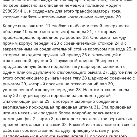
по себе известно из описания немецкой полезной модели
29805944 U, и содержать для этого трансформаторы тока,
которые снабжены вторичными контактными выводами 20.
Корпус выключателя 11 снабжен в области своей поверхности
оболочки 10 далее монтажным фланцем 21, к которому
прифланцовано приводное устройство 22. Оно имеет между
прочим корпус передачи 23 с соединительной стойкой 24 и с
закрепленным на соединительной стойке корпусом привода 25, в
котором находится пружинный привод 26 с включающей и
отключающей пружиной. Пружинный привод 26 через не
представленную более подробно тягу шарнирно соединен с
одним плечом двуплечего отклоняющего рычага 27. Другое плечо
этого отклоняющего рычага через тягу 28 шарнирно соединено с
рычагом 29, который посажен на отклоняющий вал 30,
установленный в корпусе передачи 23. На этом отклоняющем
валу 30 внутри корпуса передачи расположен другой
отклоняющий рычаг 29', с которым шарнирно соединена
вертикально проходящая приводная штанга 31. Эта приводная
штанга несет - как позднее более подробно поясняется с
помощью фиг. 2 - ярмо 3, на которое посажены три вертикально
проходящих элемента связи 32. Каждый из этих элементов связи
работает соответственно на одну приводную штангу трех
расположенных в корпусе выключателя 11 полюсов силового