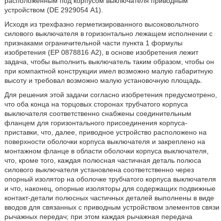
расположенным под корпусом выключателя приводным
устройством (DE 2929054 А1).
Исходя из трехфазно герметизированного высоковольтного
силового выключателя в горизонтально лежащем исполнении с
признаками ограничительной части пункта 1 формулы
изобретения (ЕР 0878816 А2), в основе изобретения лежит
задача, чтобы выполнить выключатель таким образом, чтобы он
при компактной конструкции имел возможно малую габаритную
высоту и требовал возможно малую установочную площадь.
Для решения этой задачи согласно изобретения предусмотрено,
что оба конца на торцовых сторонах трубчатого корпуса
выключателя соответственно снабжены соединительным
фланцем для горизонтального присоединения корпуса-
приставки, что, далее, приводное устройство расположено на
поверхности оболочки корпуса выключателя и закреплено на
монтажном фланце в области оболочки корпуса выключателя,
что, кроме того, каждая полюсная частичная деталь полюса
силового выключателя установлена соответственно через
опорный изолятор на оболочке трубчатого корпуса выключателя
и что, наконец, опорные изоляторы для содержащих подвижные
контакт-детали полюсных частичных деталей выполнены в виде
вводов для связанных с приводным устройством элементов связи
рычажных передач; при этом каждая рычажная передача