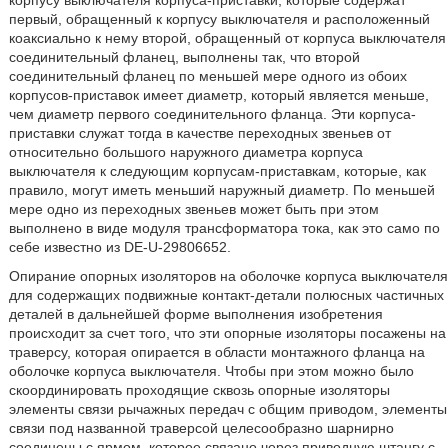
корпусу выключателя корпуса-приставки, которые содержат
первый, обращенный к корпусу выключателя и расположенный
коаксиально к нему второй, обращенный от корпуса выключателя
соединительный фланец, выполнены так, что второй
соединительный фланец по меньшей мере одного из обоих
корпусов-приставок имеет диаметр, который является меньше,
чем диаметр первого соединительного фланца. Эти корпуса-
приставки служат тогда в качестве переходных звеньев от
относительно большого наружного диаметра корпуса
выключателя к следующим корпусам-приставкам, которые, как
правило, могут иметь меньший наружный диаметр. По меньшей
мере одно из переходных звеньев может быть при этом
выполнено в виде модуля трансформатора тока, как это само по
себе известно из DE-U-29806652.
Опирание опорных изоляторов на оболочке корпуса выключателя
для содержащих подвижные контакт-детали полюсных частичных
деталей в дальнейшей форме выполнения изобретения
происходит за счет того, что эти опорные изоляторы посажены на
траверсу, которая опирается в области монтажного фланца на
оболочке корпуса выключателя. Чтобы при этом можно было
скоординировать проходящие сквозь опорные изоляторы
элементы связи рычажных передач с общим приводом, элементы
связи под названной траверсой целесообразно шарнирно
соединены с ярмом, которое связано через приводную штангу с