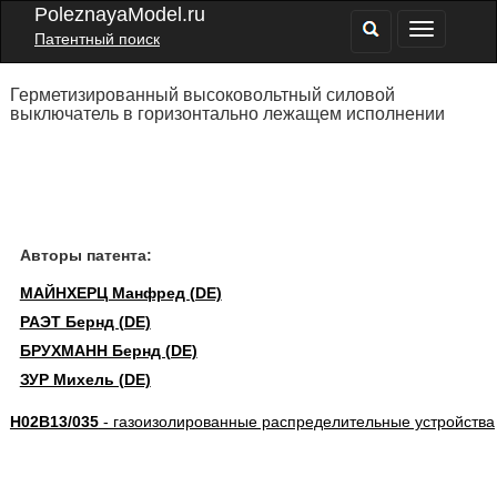
PoleznayaModel.ru
Патентный поиск
Герметизированный высоковольтный силовой
выключатель в горизонтально лежащем исполнении
Авторы патента:
МАЙНХЕРЦ Манфред (DE)
РАЭТ Бернд (DE)
БРУХМАНН Бернд (DE)
ЗУР Михель (DE)
H02B13/035
- газоизолированные распределительные устройства