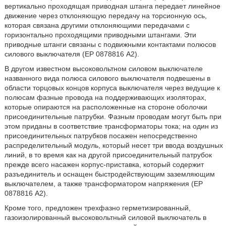
вертикально проходящая приводная штанга передает линейное
движение через отклоняющую передачу на торсионную ось,
которая связана другими отклоняющими передачами с
горизонтально проходящими приводными штангами. Эти
приводные штанги связаны с подвижными контактами полюсов
силового выключателя (ЕР 0878816 А2).
В другом известном высоковольтном силовом выключателе
названного вида полюса силового выключателя подвешены в
области торцовых концов корпуса выключателя через ведущие к
полюсам фазные провода на поддерживающих изоляторах,
которые опираются на расположенные на стороне оболочки
присоединительные патрубки. Фазным проводам могут быть при
этом приданы в соответствие трансформаторы тока; на один из
присоединительных патрубков посажен непосредственно
распределительный модуль, который несет три ввода воздушных
линий, в то время как на другой присоединительный патрубок
прежде всего насажен корпус-приставка, который содержит
разъединитель и оснащен быстродействующим заземляющим
выключателем, а также трансформатором напряжения (ЕР
0878816 А2).
Кроме того, предложен трехфазно герметизированный,
газоизолированный высоковольтный силовой выключатель в