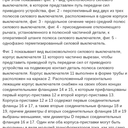
выключателя, в котором представлен путь передачи сил
приводного устройства, фиг. 2 - перспективный вид двух из трех
полюсов силового выключателя, расположенных в одном корпусе
выключателя, фиг. 3 - продольное сечение через средний полюс
силового выключателя, фиг. 4 - присоединение отклоняющего
рычага, установленного в полюсной частичной детали, к
оперативной штанге полюса силового выключателя, фиг. 5 -
однофазно герметизированный силовой выключатель.
Фиг. 1 показывает вид высоковольтного силового выключателя,
корпус выключателя 11 которого частично вырезан, чтобы
представить приводной путь передачи сил от приводного
устройства на подвижную контакт-деталь полюса силового
выключателя. Корпус выключателя 11 выполнен в форме трубы и
расположен на каркасе 2. Расположенный горизонтально
лежащим корпус выключателя снабжен на своих обоих концах
соединительными фланцами 14 и 15, к которым прифланцованы
первый корпус-приставка 12 и второй корпус-приставка 13.
Корпуса-приставки 12 и 13 содержат первые соединительные
фланцы 16 и 17, а также вторые соединительные фланцы 18 и
19, причем диаметры d вторых соединительных фланцев 18 и 19
выбраны меньшими, чем диаметры D первых соединительных
фланцев 16 и 17. Один или оба корпуса-приставки могут быть
выполнены в виде модулей трансформаторов тока, как это само