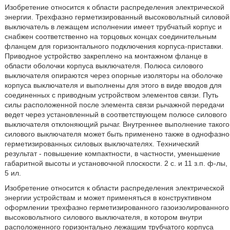
Изобретение относится к области распределения электрической
энергии. Трехфазно герметизированный высоковольтный силовой
выключатель в лежащем исполнении имеет трубчатый корпус и
снабжен соответственно на торцовых концах соединительным
фланцем для горизонтального подключения корпуса-приставки.
Приводное устройство закреплено на монтажном фланце в
области оболочки корпуса выключателя. Полюса силового
выключателя опираются через опорные изоляторы на оболочке
корпуса выключателя и выполнены для этого в виде вводов для
соединенных с приводным устройством элементов связи. Путь
силы расположенной после элемента связи рычажной передачи
ведет через установленный в соответствующем полюсе силового
выключателя отклоняющий рычаг. Внутреннее выполнение такого
силового выключателя может быть применено также в однофазно
герметизированных силовых выключателях. Технический
результат - повышение компактности, в частности, уменьшение
габаритной высоты и установочной плоскости. 2 с. и 11 з.п. ф-лы,
5 ил.
Изобретение относится к области распределения электрической
энергии устройствам и может применяться в конструктивном
оформлении трехфазно герметизированного газоизолированного
высоковольтного силового выключателя, в котором внутри
расположенного горизонтально лежащим трубчатого корпуса