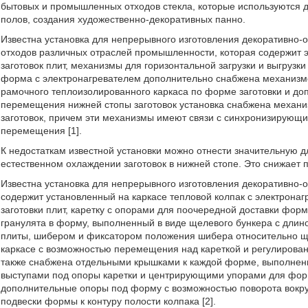
бытовых и промышленных отходов стекла, которые используются д
полов, создания художественно-декоративных панно.
Известна установка для непрерывного изготовления декоративно-
отходов различных отраслей промышленности, которая содержит 
заготовок плит, механизмы для горизонтальной загрузки и выгруз
форма с электронагревателем дополнительно снабжена механизм
рамочного теплоизолированного каркаса по форме заготовки и до
перемещения нижней стопы заготовок установка снабжена механ
заготовок, причем эти механизмы имеют связи с синхронизирующим
перемещения [1].
К недостаткам известной установки можно отнести значительную д
естественном охлаждении заготовок в нижней стопе. Это снижает 
Известна установка для непрерывного изготовления декоративно-о
содержит установленный на каркасе тепловой колпак с электрон
заготовки плит, каретку с опорами для поочередной доставки форм
гранулята в форму, выполненный в виде щелевого бункера с длин
плиты, шибером и фиксатором положения шибера относительно ще
каркасе с возможностью перемещения над кареткой и регулирован
также снабжена отдельными крышками к каждой форме, выполнен
выступами под опоры каретки и центрирующими упорами для форм
дополнительные опоры под форму с возможностью поворота вокру
подвески формы к контуру полости колпака [2].