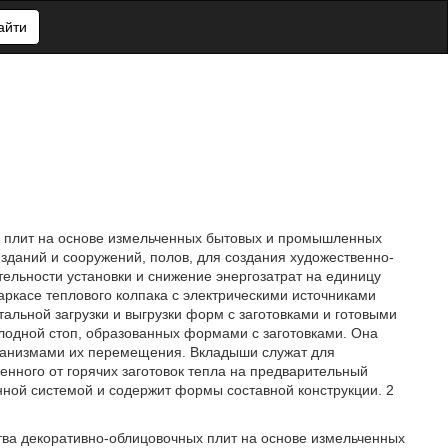
айти
х плит на основе измельченных бытовых и промышленных
зданий и сооружений, полов, для создания художественно-
ельности установки и снижение энергозатрат на единицу
каркасе теплового колпака с электрическими источниками
альной загрузки и выгрузки форм с заготовками и готовыми
лодной стоп, образованных формами с заготовками. Она
анизмами их перемещения. Вкладыши служат для
енного от горячих заготовок тепла на предварительный
нной системой и содержит формы составной конструкции. 2
тва декоративно-облицовочных плит на основе измельченных