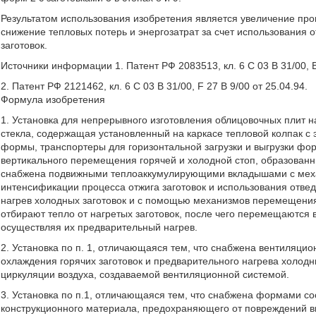
Результатом использования изобретения является увеличение про
снижение тепловых потерь и энергозатрат за счет использования 
заготовок.
Источники информации 1. Патент РФ 2083513, кл. 6 С 03 В 31/00, В 
2. Патент РФ 2121462, кл. 6 С 03 В 31/00, F 27 В 9/00 от 25.04.94.
Формула изобретения
1. Установка для непрерывного изготовления облицовочных плит
стекла, содержащая установленный на каркасе тепловой колпак с 
формы, транспортеры для горизонтальной загрузки и выгрузки фо
вертикального перемещения горячей и холодной стоп, образованн
снабжена подвижными теплоаккумулирующими вкладышами с меха
интенсификации процесса отжига заготовок и использования отвед
нагрев холодных заготовок и с помощью механизмов перемещения
отбирают тепло от нагретых заготовок, после чего перемещаются
осуществляя их предварительный нагрев.
2. Установка по п. 1, отличающаяся тем, что снабжена вентиляци
охлаждения горячих заготовок и предварительного нагрева холодн
циркуляции воздуха, создаваемой вентиляционной системой.
3. Установка по п.1, отличающаяся тем, что снабжена формами с
конструкционного материала, предохраняющего от повреждений в