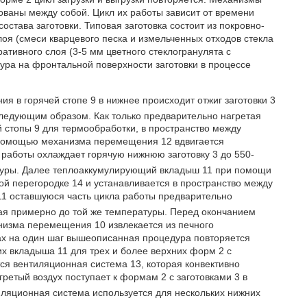
ованы между собой. Цикл их работы зависит от времени
остава заготовки. Типовая заготовка состоит из покровно-
лоя (смеси кварцевого песка и измельченных отходов стекла
оративного слоя (3-5 мм цветного стеклогранулята с
ура на фронтальной поверхности заготовки в процессе
я в горячей стопе 9 в нижнее происходит отжиг заготовки 3
следующим образом. Как только предварительно нагретая
й стопы 9 для термообработки, в пространство между
 помощью механизма перемещения 12 вдвигается
 работы охлаждает горячую нижнюю заготовку 3 до 550-
атуры. Далее теплоаккумулирующий вкладыш 11 при помощи
й перегородке 14 и устанавливается в пространство между
 11 оставшуюся часть цикла работы предварительно
ая примерно до той же температуры. Перед окончанием
изма перемещения 10 извлекается из печного
ах на один шаг вышеописанная процедура повторяется
х вкладыша 11 для трех и более верхних форм 2 с
тся вентиляционная система 13, которая конвективно
гретый воздух поступает к формам 2 с заготовками 3 в
иляционная система используется для нескольких нижних