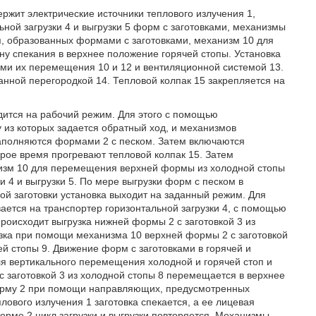
ржит электрические источники теплового излучения 1,
ьной загрузки 4 и выгрузки 5 форм с заготовками, механизмы
п, образованных формами с заготовками, механизм 10 для
ну спекания в верхнее положение горячей стопы. Установка
и их перемещения 10 и 12 и вентиляционной системой 13.
нной перегородкой 14. Тепловой колпак 15 закрепляется на
дится на рабочий режим. Для этого с помощью
у из которых задается обратный ход, и механизмов
заполняются формами 2 с песком. Затем включаются
орое время прогревают тепловой колпак 15. Затем
низм 10 для перемещения верхней формы из холодной стопы
и 4 и выгрузки 5. По мере выгрузки форм с песком в
ой заготовки установка выходит на заданный режим. Для
ается на транспортер горизонтальной загрузки 4, с помощью
роисходит выгрузка нижней формы 2 с заготовкой 3 из
рузка при помощи механизма 10 верхней формы 2 с заготовкой
ей стопы 9. Движение форм с заготовками в горячей и
я вертикального перемещения холодной и горячей стоп и
с заготовкой 3 из холодной стопы 8 перемещается в верхнее
орму 2 при помощи направляющих, предусмотренных
ового излучения 1 заготовка спекается, а ее лицевая
орме 2 цикл загрузки и выгрузки повторяется. Механизмы