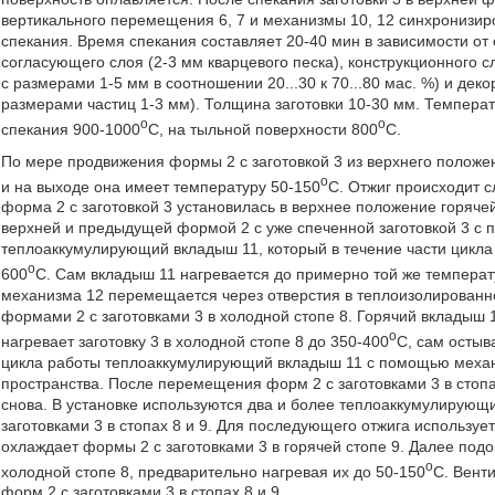
вертикального перемещения 6, 7 и механизмы 10, 12 синхронизир
спекания. Время спекания составляет 20-40 мин в зависимости от с
согласующего слоя (2-3 мм кварцевого песка), конструкционного с
с размерами 1-5 мм в соотношении 20...30 к 70...80 мас. %) и дек
размерами частиц 1-3 мм). Толщина заготовки 10-30 мм. Температ
o
o
спекания 900-1000
С, на тыльной поверхности 800
С.
По мере продвижения формы 2 с заготовкой 3 из верхнего положени
o
и на выходе она имеет температуру 50-150
С. Отжиг происходит 
форма 2 с заготовкой 3 установилась в верхнее положение горяче
верхней и предыдущей формой 2 с уже спеченной заготовкой 3 с
теплоаккумулирующий вкладыш 11, который в течение части цикла
o
600
С. Сам вкладыш 11 нагревается до примерно той же темпер
механизма 12 перемещается через отверстия в теплоизолированно
формами 2 с заготовками 3 в холодной стопе 8. Горячий вкладыш
o
нагревает заготовку 3 в холодной стопе 8 до 350-400
С, сам остыв
цикла работы теплоаккумулирующий вкладыш 11 с помощью механ
пространства. После перемещения форм 2 с заготовками 3 в стоп
снова. В установке используются два и более теплоаккумулирующи
заготовками 3 в стопах 8 и 9. Для последующего отжига используе
охлаждает формы 2 с заготовками 3 в горячей стопе 9. Далее подо
o
холодной стопе 8, предварительно нагревая их до 50-150
С. Вент
форм 2 с заготовками 3 в стопах 8 и 9.