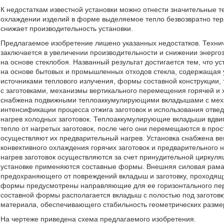
К недостаткам известной установки можно отнести значительные т
охлаждении изделий в форме выделяемое тепло безвозвратно теря
снижает производительность установки.
Предлагаемое изобретение лишено указанных недостатков. Технич
заключается в увеличении производительности и снижении энерго
на основе стеклобоя. Названный результат достигается тем, что у
на основе бытовых и промышленных отходов стекла, содержащая у
источниками теплового излучения, формы составной конструкции, 
с заготовками, механизмы вертикального перемещения горячей и 
снабжена подвижными теплоаккумулирующими вкладышами с меха
интенсификации процесса отжига заготовок и использования отвед
нагрев холодных заготовок. Теплоаккумулирующие вкладыши вдви
тепло от нагретых заготовок, после чего они перемещаются в пр
осуществляют их предварительный нагрев. Установка снабжена в
конвективного охлаждения горячих заготовок и предварительного 
нагрев заготовок осуществляются за счет принудительной циркуля
установке применяются составные формы. Внешняя силовая рама
предохраняющего от повреждений вкладыш и заготовку, проходящ
формы предусмотрены направляющие для ее горизонтального пер
составной формы располагается вкладыш с полостью под заготовк
материала, обеспечивающего стабильность геометрических разме
На чертеже приведена схема предлагаемого изобретения.