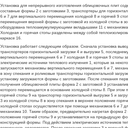
Установка для непрерывного изготовления облицовочных плит соде
составные формы 2 с заготовками 3, транспортеры для горизонтал
6 и 7 для вертикального перемещения холодной 8 и горячей 9 сто
перемещения верхней формы с заготовкой из холодной стопы в зо
оборудована теплоаккумулирующими вкладышами 11 с механизмам
Холодная и горячая стопы разделены между собой теплоизолирова
каркасе 16.
Установка работает следующим образом. Сначала установка выво
транспортеров горизонтальной загрузки 4 и выгрузки 5, последнем
вертикального перемещения 6 и 7 холодная 8 и горячая 9 стопы 
электрические источники теплового излучения 1, которые за некот
запускаются механизмы вертикального перемещения 6 и 7, меха
в зону спекания и роликовые транспортеры горизонтальной загрузк
установку загружаются формы с заготовками. После спекания перв
получения облицовочной плиты форма 2 с заготовкой 3 устанавлив
которого перемещается в основание холодной стопы 8. При этом п
горячей стопы 9 на транспортер горизонтальной выгрузки 5 и заг
3 из холодной стопы 8 в зону спекания в верхнее положение горяч
холодной стопах осуществляется при помощи механизмов 6 и 7 дл
механизма 10. Таким образом, предварительно нагретая форма 2 
положение горячей стопы 9 и устанавливается на предыдущую ф
конструкцией формы. Под действием электрических источников тепл
поверхность оплавляется. После спекания заготовки 3 в верхней ф