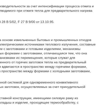
изводительности за счет интенсификации процесса отжига и
отводимого при отжиге тепла для предварительного нагрева
28 В 5/02, F 27 В 9/00 от 13.10.95.
 на основе измельченных бытовых и промышленных отходов
электрическими источниками теплового излучения, составные
рм с заготовками и готовыми изделиями, механизмы
ых формами с заготовками, отличающаяся тем, что она
низмами их перемещения, которые служат для
енного от горячих заготовок тепла на предварительный
 вдвигаются в пространство между горячими формами,
 в пространство между формами с холодными заготовками,
онной системой для одновременного конвективного
ых заготовок, осуществляемых за счет принудительной
оставной конструкции, имеющими силовую раму из
кладыш и изделие, проходящее термообработку, с