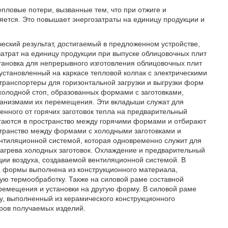
епловые потери, вызванные тем, что при отжиге и
ется. Это повышает энергозатраты на единицу продукции и
еский результат, достигаемый в предложенном устройстве,
затрат на единицу продукции при выпуске облицовочных плит
становка для непрерывного изготовления облицовочных плит
становленный на каркасе тепловой колпак с электрическими
транспортеры для горизонтальной загрузки и выгрузки форм
холодной стоп, образованных формами с заготовками,
низмами их перемещения. Эти вкладыши служат для
енного от горячих заготовок тепла на предварительный
гаются в пространство между горячими формами и отбирают
остранство между формами с холодными заготовками и
ентиляционной системой, которая одновременно служит для
нагрева холодных заготовок. Охлаждение и предварительный
ции воздуха, создаваемой вентиляционной системой. В
 формы выполнена из конструкционного материала,
ую термообработку. Также на силовой раме составной
емещения и установки на другую форму. В силовой раме
у, выполненный из керамического конструкционного
ров получаемых изделий.