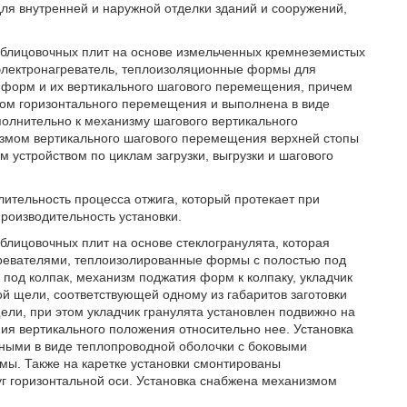
ля внутренней и наружной отделки зданий и сооружений,
облицовочных плит на основе измельченных кремнеземистых
электронагреватель, теплоизоляционные формы для
ки форм и их вертикального шагового перемещения, причем
ом горизонтального перемещения и выполнена в виде
полнительно к механизму шагового вертикального
измом вертикального шагового перемещения верхней стопы
 устройством по циклам загрузки, выгрузки и шагового
лительность процесса отжига, который протекает при
производительность установки.
блицовочных плит на основе стеклогранулята, которая
агревателями, теплоизолированные формы с полостью под
 под колпак, механизм поджатия форм к колпаку, укладчик
ой щели, соответствующей одному из габаритов заготовки
ли, при этом укладчик гранулята установлен подвижно на
ия вертикального положения относительно нее. Установка
ными в виде теплопроводной оболочки с боковыми
ы. Также на каретке установки смонтированы
г горизонтальной оси. Установка снабжена механизмом