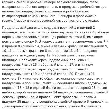
горючей смеси в рабочей камере верхнего цилиндра, фазе
завершения рабочего хода и начала продувки в рабочей камере
нижнего цилиндра, фазе заполнения горючей смесью
компрессорной камеры верхнего цилиндра и фазе сжатия
горючей смеси в компрессорной камере нижнего цилиндра.
Предлагаемый двигатель содержит верхний 1 и нижний 2
цилиндры, в которых расположены верхний 3 и нижний 4 рабочие
поршни, закрепленные на концах рабочего штока 5, имеющем
центральную опору 6. В корпусе двигателя расположены левый 7
и правый 8 кривошипы, причем левый 7 кривошип шестернями 9,
10, 11 и правый кривошип 8 шестернями 13 и 14 передают
вращение выходному валу 12. Рабочий шток 5 в верхнем
цилиндре 1 проходит через наддувочный поршень 15,
наддувочный шток 16 и обратный клапан 17, а в нижнем
цилиндре 2 проходит через наддувочный поршень 18,
наддувочный шток 19 и обратный клапан 20. Пружины 21
верхнего 17 и нижнего 20 обратных клапанов прижимают их к
наддувочным поршням. Рамка 22 соединяет штоки наддувочных
поршней 15 и 18 в единый блок и оснащена траверсой 23, левая
шейка которой левым шатуном 24 шарнирно соединена с шейкой
левого 7 кривошипа, а правая шейка траверсы 23 правым
шатуном 25 шарнирно соединена с шейкой правого 8 кривошипа.
Диаметрально-противоположная шейка правого 8 кривошипа