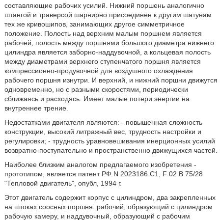
составляющие рабочих усилий. Нижний поршень аналогично
штангой и траверсой шарнирно присоединен к другим шатунам
тех же кривошипов, занимающих другое симметричное
положение. Полость над верхним малым поршнем является
рабочей, полость между поршнями большого диаметра нижнего
цилиндра является заборно-наддувочной, а кольцевая полость
между диаметрами верхнего ступенчатого поршня является
компрессионно-продувочной для воздушного охлаждения
рабочего поршня изнутри. И верхний, и нижний поршни движутся
одновременно, но с разными скоростями, периодически
сближаясь и расходясь. Имеет малые потери энергии на
внутреннее трение.
Недостатками двигателя являются: - повышенная сложность
конструкции, высокий литражный вес, трудность настройки и
регулировки; - трудность уравновешивания инерционных усилий
возвратно-поступательно и пространственно движущихся частей.
Наиболее близким аналогом предлагаемого изобретения -
прототипом, является патент РФ N 2023186 C1, F 02 B 75/28
"Тепловой двигатель", опубл, 1994 г.
Этот двигатель содержит корпус с цилиндром, два закрепленных
на штоках соосных поршня: рабочий, образующий с цилиндром
рабочую камеру, и наддувочный, образующий с рабочим