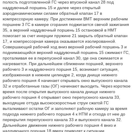
полость подготовленной ГС через впускной канал 28 под
наддувочный поршень 15 и далее через открытый
аэродинамическими силами обратный клапан 17 в
компрессорную камеру. При достижении ВМТ верхним рабочим
поршнем 3 ГС в камере сгорания поджигается свечой зажигания
35, а верхний наддувочный поршень 15 остановкой в НМТ
помогает за счет инерции пружине 21 закрыть обратный клапан
17, и компрессорная камера оказывается изолированной.
Совершающий рабочий ход вниз верхний рабочий поршень 3 и
поднимающийся верхний наддувочный поршень 15 сжимают ГС,
проталкивая ее в перепускной канал 30, где она сжимается и
нагревается. При дальнейшем сближении поршней, верхнего
рабочего 3 и наддувочного поршня 15, возникает ситуация,
изображенная в нижнем цилиндре 2, когда днище нижнего
рабочего поршня 4 начинает открывать окно выпускного канала
32 и отработанные газы (ОГ) начинают выходить. Через короткое
время после открытия выпускного канала днище нижнего
рабочего поршня 4 открывает окно перепускного канала 33,
выходящие оттуда высокоскоростные струи сжатой ГС
выталкивают остатки ОГ и заполняют рабочую камеру за время
подхода нижнего рабочего поршня 4 к НТМ и отхода от нее до
перекрытия перепускного канала 33 и выпускного канала 32.
Дальнейшее движение нижнего рабочего поршня 4 вниз и
наддувочного поршня 18 вверх приводят к ситуации,