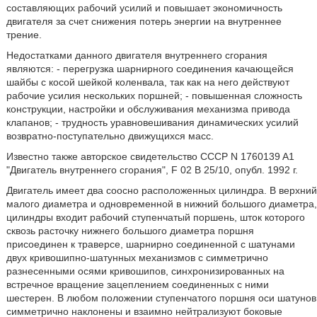
составляющих рабочий усилий и повышает экономичность
двигателя за счет снижения потерь энергии на внутреннее
трение.
Недостатками данного двигателя внутреннего сгорания
являются: - перегрузка шарнирного соединения качающейся
шайбы с косой шейкой коленвала, так как на него действуют
рабочие усилия нескольких поршней; - повышенная сложность
конструкции, настройки и обслуживания механизма привода
клапанов; - трудность уравновешивания динамических усилий
возвратно-поступательно движущихся масс.
Известно также авторское свидетельство СССР N 1760139 A1
"Двигатель внутреннего сгорания", F 02 В 25/10, опубл. 1992 г.
Двигатель имеет два соосно расположенных цилиндра. В верхний
малого диаметра и одновременной в нижний большого диаметра,
цилиндры входит рабочий ступенчатый поршень, шток которого
сквозь расточку нижнего большого диаметра поршня
присоединен к траверсе, шарнирно соединенной с шатунами
двух кривошипно-шатунных механизмов с симметрично
разнесенными осями кривошипов, синхронизированных на
встречное вращение зацеплением соединенных с ними
шестерен. В любом положении ступенчатого поршня оси шатунов
симметрично наклонены и взаимно нейтрализуют боковые