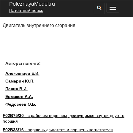
PoleznayaModel.ru
Патентный поиск
Двигатель внутреннего сгорания
Авторы патента:
Алексенцев Е.И.
Самарин Ю.П.
Панин В.И.
Ермаков А.А.
Федосеев О.Б.
F02B75/30
- с рабочим поршнем, движущимся внутри другого
поршня
F02B33/16
- поршень двигателя и поршень нагнетателя