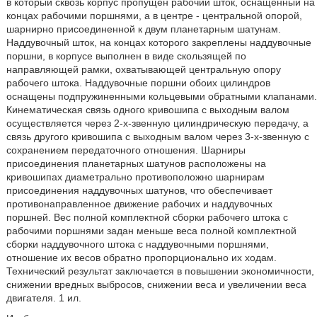
в который сквозь корпус пропущен рабочий шток, оснащенный на
концах рабочими поршнями, а в центре - центральной опорой,
шарнирно присоединенной к двум планетарным шатунам.
Наддувочный шток, на концах которого закреплены наддувочные
поршни, в корпусе выполнен в виде скользящей по
направляющей рамки, охватывающей центральную опору
рабочего штока. Наддувочные поршни обоих цилиндров
оснащены подпружиненными кольцевыми обратными клапанами.
Кинематическая связь одного кривошипа с выходным валом
осуществляется через 2-х-звенную цилиндрическую передачу, а
связь другого кривошипа с выходным валом через 3-х-звенную с
сохранением передаточного отношения. Шарниры
присоединения планетарных шатунов расположены на
кривошипах диаметрально противоположно шарнирам
присоединения наддувочных шатунов, что обеспечивает
противонаправленное движение рабочих и наддувочных
поршней. Вес полной комплектной сборки рабочего штока с
рабочими поршнями задан меньше веса полной комплектной
сборки наддувочного штока с наддувочными поршнями,
отношение их весов обратно пропорционально их ходам.
Технический результат заключается в повышении экономичности,
снижении вредных выбросов, снижении веса и увеличении веса
двигателя. 1 ил.