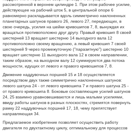
рассмотренной в верхнем цилиндре 1. При этом рабочее усилие,
действующее на рабочий шток 5, в центральной опоре 6
равномерно раскладывается вдоль симметрично наклоненных
планетарных шатунов правого 26, левого 27, передающих, в
свою очередь, усилия на шейки кривошипов 7, 8, вынуждая их
вращаться противоположно друг другу. Правый кривошип 8 своей
шестерней 13 вращает шестерню 14 выходного вала 12
противоположно своему вращению, а левый кривошип 7 своей
шестерней 9 через промежуточную ("паразитную") шестерню 10
вращает шестерню 11 выходного вала 12 в своем направлении,
таким образом, на выходном валу 12 суммируются два потока
мощности, идущих от левого и правого кривошипов 7, 8.
Движение наддувочных поршней 15 и 18 осуществляется
посредством двух также симметрично наклоненных шатунов:
левого шатуна 24 - от левого кривошипа 7 и правого шатуна 25 -
от правого кривошипа 8. Боковые составляющие усилий шатунов
24, 25 взаимно уравновешиваются и лишь малыми усилиями,
ввиду работы шатунов в разных плоскостях, стремятся повернуть
рамку 22 наддувочных поршней 17, 18, чему препятствует
направляющая 34.
Предлагаемое изобретение позволяет осуществить работу
двигателя по двухтактному циклу, оптимальному для процессов