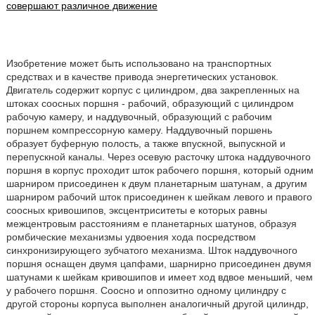
совершают различное движение
Изобретение может быть использовано на транспортных
средствах и в качестве привода энергетических установок.
Двигатель содержит корпус с цилиндром, два закрепленных на
штоках соосных поршня - рабочий, образующий с цилиндром
рабочую камеру, и наддувочный, образующий с рабочим
поршнем компрессорную камеру. Наддувочный поршень
образует буферную полость, а также впускной, выпускной и
перепускной каналы. Через осевую расточку штока наддувочного
поршня в корпус проходит шток рабочего поршня, который одним
шарниром присоединен к двум планетарным шатунам, а другим
шарниром рабочий шток присоединен к шейкам левого и правого
соосных кривошипов, эксцентриситеты е которых равны
межцентровым расстояниям е планетарных шатунов, образуя
ромбические механизмы удвоения хода посредством
синхронизирующего зубчатого механизма. Шток наддувочного
поршня оснащен двумя цапфами, шарнирно присоединен двумя
шатунами к шейкам кривошипов и имеет ход вдвое меньший, чем
у рабочего поршня. Соосно и оппозитно одному цилиндру с
другой стороны корпуса выполнен аналогичный другой цилиндр,