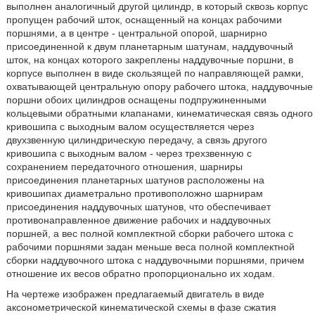
выполнен аналогичный другой цилиндр, в который сквозь корпус
пропущен рабочий шток, оснащенный на концах рабочими
поршнями, а в центре - центральной опорой, шарнирно
присоединенной к двум планетарным шатунам, наддувочный
шток, на концах которого закреплены наддувочные поршни, в
корпусе выполнен в виде скользящей по направляющей рамки,
охватывающей центральную опору рабочего штока, наддувочные
поршни обоих цилиндров оснащены подпружиненными
кольцевыми обратными клапанами, кинематическая связь одного
кривошипа с выходным валом осуществляется через
двухзвенную цилиндрическую передачу, а связь другого
кривошипа с выходным валом - через трехзвенную с
сохранением передаточного отношения, шарниры
присоединения планетарных шатунов расположены на
кривошипах диаметрально противоположно шарнирам
присоединения наддувочных шатунов, что обеспечивает
противонаправленное движение рабочих и наддувочных
поршней, а вес полной комплектной сборки рабочего штока с
рабочими поршнями задан меньше веса полной комплектной
сборки наддувочного штока с наддувочными поршнями, причем
отношение их весов обратно пропорционально их ходам.
На чертеже изображен предлагаемый двигатель в виде
аксонометрической кинематической схемы в фазе сжатия