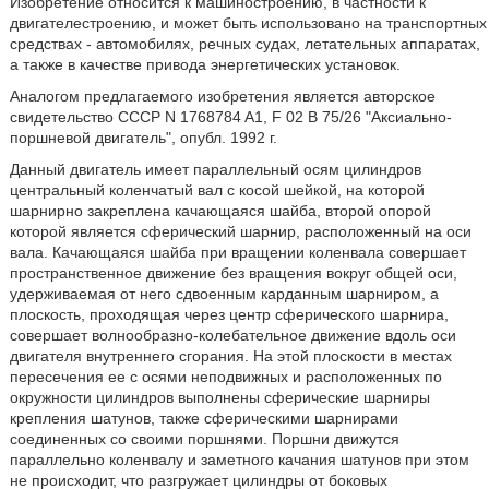
Изобретение относится к машиностроению, в частности к
двигателестроению, и может быть использовано на транспортных
средствах - автомобилях, речных судах, летательных аппаратах,
а также в качестве привода энергетических установок.
Аналогом предлагаемого изобретения является авторское
свидетельство СССР N 1768784 A1, F 02 B 75/26 "Аксиально-
поршневой двигатель", опубл. 1992 г.
Данный двигатель имеет параллельный осям цилиндров
центральный коленчатый вал с косой шейкой, на которой
шарнирно закреплена качающаяся шайба, второй опорой
которой является сферический шарнир, расположенный на оси
вала. Качающаяся шайба при вращении коленвала совершает
пространственное движение без вращения вокруг общей оси,
удерживаемая от него сдвоенным карданным шарниром, а
плоскость, проходящая через центр сферического шарнира,
совершает волнообразно-колебательное движение вдоль оси
двигателя внутреннего сгорания. На этой плоскости в местах
пересечения ее с осями неподвижных и расположенных по
окружности цилиндров выполнены сферические шарниры
крепления шатунов, также сферическими шарнирами
соединенных со своими поршнями. Поршни движутся
параллельно коленвалу и заметного качания шатунов при этом
не происходит, что разгружает цилиндры от боковых