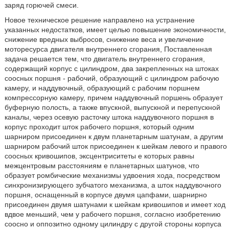
заряд горючей смеси.
Новое техническое решение направлено на устранение
указанных недостатков, имеет целью повышение экономичности,
снижение вредных выбросов, снижение веса и увеличение
моторесурса двигателя внутреннего сгорания, Поставленная
задача решается тем, что двигатель внутреннего сгорания,
содержащий корпус с цилиндром, два закрепленных на штоках
соосных поршня - рабочий, образующий с цилиндром рабочую
камеру, и наддувочный, образующий с рабочим поршнем
компрессорную камеру, причем наддувочный поршень образует
буферную полость, а также впускной, выпускной и перепускной
каналы, через осевую расточку штока наддувочного поршня в
корпус проходит шток рабочего поршня, который одним
шарниром присоединен к двум планетарным шатунам, а другим
шарниром рабочий шток присоединен к шейкам левого и правого
соосных кривошипов, эксцентриситеты e которых равны
межцентровым расстояниям e планетарных шатунов, что
образует ромбические механизмы удвоения хода, посредством
синхронизирующего зубчатого механизма, а шток наддувочного
поршня, оснащенный в корпусе двумя цапфами, шарнирно
присоединен двумя шатунами к шейкам кривошипов и имеет ход
вдвое меньший, чем у рабочего поршня, согласно изобретению
соосно и оппозитно одному цилиндру с другой стороны корпуса