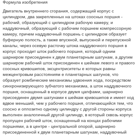
Формула изобретения
Двигатель внутреннего сгорания, содержащий корпус с
цилиндром, два закрепленных на штоках соосных поршня -
рабочий, образующий с цилиндром рабочую камеру, и
наддувочный, образующий с рабочим поршнем компрессорную
камеру, причем наддувочный поршень с цилиндром образует
буферную полость, а также впускной, выпускной и перепускной
каналы, через осевую расточку штока наддувочного поршня в
корпус проходит шток рабочего поршня, который одним
шарниром присоединен к двум планетарным шатунам, а другим
шарниром рабочий шток присоединен к шейкам левого и правого
соосных кривошипов, эксцентриситеты е которых равны
межцентровым расстояниям е планетарных шатунов, что
образует ромбические механизмы удвоения хода, посредством
синхронизирующего зубчатого механизма, а шток наддувочного
поршня, оснащенный в корпусе двумя цапфами, шарнирно
присоединен двумя шатунами к шейкам кривошипов и имеет ход
вдвое меньший, чем у рабочего поршня, отличающийся тем, что
соосно и оппозитно одному цилиндру с другой стороны корпуса
выполнен аналогичный другой цилиндр, в который сквозь корпус
пропущен рабочий шток, оснащенный на концах рабочими
поршнями, а в центре - центральной опорой, шарнирно
присоединенной к двум планетарным шатунам, наддувочный