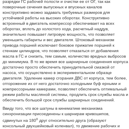
разрядки ГС рабочей полости и очистки ее от ОГ, так как
поверочные сечения выпускных и впускных каналов
конструктивно можно задавать требуемых размеров для
устойчивой работы на высоких оборотах. Конструктивно
встроенный в двигатель компрессор обеспечивает на всех
оборотах, вплоть до холостого хода, расчетный наддув,
значительно повышает литровую мощность, что позволяет
уменьшить габариты и вес двигателя. Штоковый механизм
привода поршней исключает боковое прижатие поршней к
стенкам цилиндров, что позволяет отказаться от добавления
масла в ГС и снизить, тем самым, количество вредных выбросов
до минимума. В то же время все шарнирные соединения корпуса
достаточно просто обеспечить принудительной смазкой от
насоса, что осуществлено в экспериментальном образце
двигателя. Удаление камер сгорания ДВС от корпуса, тем более,
отгорожение их от него достаточно холодными буф ерными и
компрессорными камерами, позволяет обеспечить оптимальный
режим работы масляной системы, продлить срок службы масла и
обеспечить большой срок службы шарнирных соединений.
Ввиду того, что все шатуны в кинематике механизма
синхронизации присоединены к шарнирам кривошипов,
o
сдвинутых на 180
друг относительно друга (образуют
консольный двухшейковый коленвал), то движение рабочих и