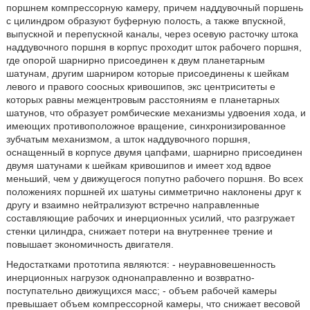
поршнем компрессорную камеру, причем наддувочный поршень
с цилиндром образуют буферную полость, а также впускной,
выпускной и перепускной каналы, через осевую расточку штока
наддувочного поршня в корпус проходит шток рабочего поршня,
где опорой шарнирно присоединен к двум планетарным
шатунам, другим шарниром которые присоединены к шейкам
левого и правого соосных кривошипов, экс центриситеты e
которых равны межцентровым расстояниям e планетарных
шатунов, что образует ромбические механизмы удвоения хода, и
имеющих противоположное вращение, синхронизированное
зубчатым механизмом, а шток наддувочного поршня,
оснащенный в корпусе двумя цапфами, шарнирно присоединен
двумя шатунами к шейкам кривошипов и имеет ход вдвое
меньший, чем у движущегося попутно рабочего поршня. Во всех
положениях поршней их шатуны симметрично наклонены друг к
другу и взаимно нейтрализуют встречно направленные
составляющие рабочих и инерционных усилий, что разгружает
стенки цилиндра, снижает потери на внутреннее трение и
повышает экономичность двигателя.
Недостатками прототипа являются: - неуравновешенность
инерционных нагрузок однонаправленно и возвратно-
поступательно движущихся масс; - объем рабочей камеры
превышает объем компрессорной камеры, что снижает весовой