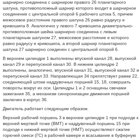
шарнирно соединена с шарниром правого 26 планетарного
шатуна, противоположный шарнир которого входит в шарнирное
соединение с центральной опорой 6 рабочего штока 5, причем
межосевое расстояние правого шатуна 26 равно радиусу e
кривошипа 8. Аналогично у левого 7 кривошипа диаметрально-
противоположная шейка шарнирно соединена с левым
планетарным шатуном 27, межосевое расстояние e которого
равно радиусу e кривошипа, а второй шарнир планетарного
шатуна 27 шарнирно соединен с центральной опорой 6.
В верхнем цилиндре 1 выполнены впускной канал 28, выпускной
канал 29 и перепускной канал 30. В нижнем цилиндре 2
выполнены, аналогично, впускной канал 31, выпускной канал 32 и
перепускной канал 33. Направляющая 34 препятствует рамке 22,
соединяющей штоки наддувочных поршней 15, 18, совершать
повороты вокруг их оси. Цилиндры 1 и 2 оснащены свечами
зажигания 35, а механизм синхронизации движения поршней
заключен в корпус 36.
Двигатель работает следующим образом.
Верхний рабочий поршень 3 в верхнем цилиндре 1 при подходе к
верхней мертвой точке (ВМТ) и наддувочный поршень 15 при
подходе к нижней мертвой точке (НМТ) осуществляют сжатие
горючей смеси (ГС) в рабочей камере и всасывание в буферную