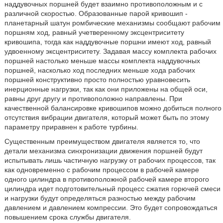
наддувочных поршней будет взаимно противоположным и с
различной скоростью. Образованные парой кривошип -
планетарный шатун ромбические механизмы сообщают рабочим
поршням ход, равный учетверенному эксцентриситету
кривошипа, тогда как наддувочные поршни имеют ход, равный
удвоенному эксцентриситету. Задавая массу комплекта рабочих
поршней настолько меньше массы комплекта наддувочных
поршней, насколько ход последних меньше хода рабочих
поршней конструктивно просто полностью уравновесить
инерционные нагрузки, так как они приложены на общей оси,
равны друг другу и противоположно направлены. При
качественной балансировке кривошипов можно добиться полного
отсутствия вибрации двигателя, который может быть по этому
параметру приравнен к работе турбины.
Существенным преимуществом двигателя является то, что
детали механизма синхронизации движения поршней будут
испытывать лишь частичную нагрузку от рабочих процессов, так
как одновременно с рабочим процессом в рабочей камере
одного цилиндра в противоположной рабочей камере второго
цилиндра идет подготовительный процесс сжатия горючей смеси
и нагрузки будут определяться разностью между рабочим
давлением и давлением компрессии. Это будет сопровождаться
повышением срока службы двигателя.