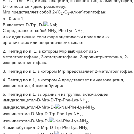
А - D - Thr - Нis, имидазолацетил, изонипекотил, 4-аминобутирил;
D - относится к декстроизомеру;
Mrp представляет собой 2-(С
-С
-алкил)триптофан;
1
3
n - 0 или 1;
В является D-Trp, D-
-Nal;
С представляет собой NН
, Рhe Lys NН
,
2
2
и их аддитивные соли фармацевтически приемлемых
органических или неорганических кислот.
2. Пептид по п. 1, в котором Mrp выбирают из 2-
метилтриптофана, 2-этилтриптофана, 2-пропилтриптофана, 2-
изопропилтриптофана.
3. Пептид по п.1, в котором Mrp представляет 2-метилтриптофан.
4. Пептид по п.1, в котором А представляет имидазолацетил,
изонипекотил, 4-аминобутирил.
5. Пептид по п.1, выбранный из группы, включающей
имидазолацетил-D-Mrp-D-Trp-Рhe-Lys-NН
,
2
имидазолацетил-D-Mrp-D-
-Nal-Рhe-Lys-NН
,
2
изонипекотил-D-Mrp-D-Trp-Рhe-Lys-NН
,
2
изонипекотил-D-Mrp-D-
-Nal-Рhe-Lys-NН
,
2
4-аминобутирил-D-Mrp-D-Trp-Рhe-Lys-NН
,
2