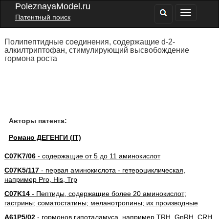
PoleznayaModel.ru
Патентный поиск
Полипептидные соединения, содержащие d-2-
алкилтриптофан, стимулирующий высвобождение
гормона роста
Авторы патента:
Романо ДЕГЕНГИ (IT)
C07K7/06
- содержащие от 5 до 11 аминокислот
C07K5/117
- первая аминокислота - гетероциклическая,
например Pro, His, Trp
C07K14
- Пептиды, содержащие более 20 аминокислот;
гастрины; соматостатины; меланотропины; их производные
A61P5/02
- гормонов гипоталамуса, например TRH, GnRH, CRH,