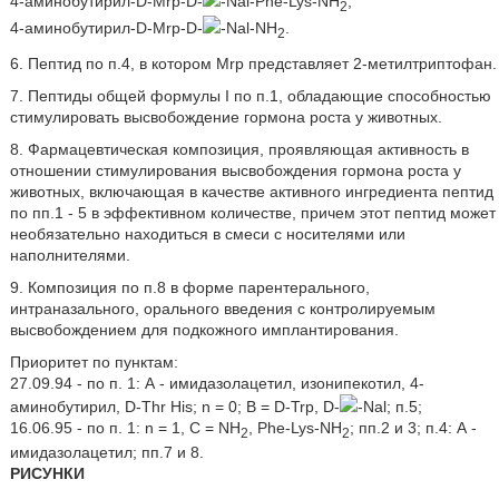
4-аминобутирил-D-Mrp-D-
-Nal-Рhe-Lys-NН
,
2
4-аминобутирил-D-Mrp-D-
-Nal-NН
.
2
6. Пептид по п.4, в котором Mrp представляет 2-метилтриптофан.
7. Пептиды общей формулы I по п.1, обладающие способностью
стимулировать высвобождение гормона роста у животных.
8. Фармацевтическая композиция, проявляющая активность в
отношении стимулирования высвобождения гормона роста у
животных, включающая в качестве активного ингредиента пептид
по пп.1 - 5 в эффективном количестве, причем этот пептид может
необязательно находиться в смеси с носителями или
наполнителями.
9. Композиция по п.8 в форме парентерального,
интраназального, орального введения с контролируемым
высвобождением для подкожного имплантирования.
Приоритет по пунктам:
27.09.94 - по п. 1: А - имидазолацетил, изонипекотил, 4-
аминобутирил, D-Thr Нis; n = 0; В = D-Trp, D-
-Nal; п.5;
16.06.95 - по п. 1: n = 1, С = NН
, Рhe-Lys-NН
; пп.2 и 3; п.4: А -
2
2
имидазолацетил; пп.7 и 8.
РИСУНКИ