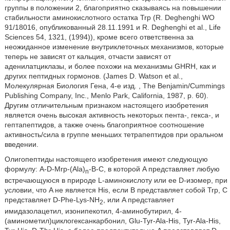
группы в положении 2, благоприятно сказываясь на повышении
стабильности аминокислотного остатка Trp (R. Deghenghi WO
91/18016, опубликованный 28.11.1991 и R. Deghenghi et al., Life
Sciences 54, 1321, (1994)), кроме всего ответственна за
неожиданное изменение внутриклеточных механизмов, которые
теперь не зависят от кальция, отчасти зависят от
аденилатциклазы, и более похожи на механизмы GHRH, как и
других пептидных гормонов. (James D. Watson et al.,
Молекулярная Биология Гена, 4-е изд. , The Benjamin/Cummings
Publishing Company, Inc., Menlo Park, California, 1987, p. 60).
Другим отличительным признаком настоящего изобретения
является очень высокая активность некоторых пента-, гекса-, и
гептапептидов, а также очень благоприятное соотношение
активность/сила в группе меньших тетрапептидов при оральном
введении.
Олигопептиды настоящего изобретения имеют следующую
формулу: A-D-Mrp-(Ala)
-B-C, в которой A представляет любую
n
встречающуюся в природе L-аминокислоту или ее D-изомер, при
условии, что A не является His, если B представляет собой Trp, C
представляет D-Phe-Lys-NH
, или A представляет
2
имидазолацетил, изонипекотил, 4-аминобутирил, 4-
(аминометил)циклогексанкарбонил, Glu-Tyr-Ala-His, Tyr-Ala-His,