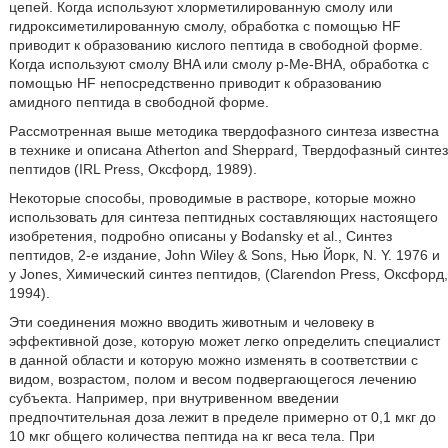
цепей. Когда используют хлорметилированную смолу или
гидроксиметилированную смолу, обработка с помощью HF
приводит к образованию кислого пептида в свободной форме.
Когда используют смолу BHA или смолу p-Me-BHA, обработка с
помощью HF непосредственно приводит к образованию
амидного пептида в свободной форме.
Рассмотренная выше методика твердофазного синтеза известна
в технике и описана Atherton and Sheppard, Твердофазный синтез
пептидов (IRL Press, Оксфорд, 1989).
Некоторые способы, проводимые в растворе, которые можно
использовать для синтеза пептидных составляющих настоящего
изобретения, подробно описаны у Bodansky et al., Синтез
пептидов, 2-е издание, John Wiley & Sons, Нью Йорк, N. Y. 1976 и
у Jones, Химический синтез пептидов, (Clarendon Press, Оксфорд,
1994).
Эти соединения можно вводить животным и человеку в
эффективной дозе, которую может легко определить специалист
в данной области и которую можно изменять в соответствии с
видом, возрастом, полом и весом подвергающегося лечению
субъекта. Например, при внутривенном введении
предпочтительная доза лежит в пределе примерно от 0,1 мкг до
10 мкг общего количества пептида на кг веса тела. При