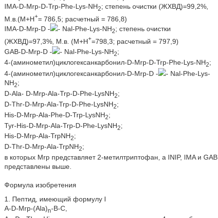
IMA-D-Mrp-D-Trp-Phe-Lys-NH
; степень очистки (ЖХВД)=99,2%,
2
+
М.в.(М+H
= 786,5; расчетный = 786,8)
IMA-D-Mrp-D -
- Nal-Phe-Lys-NH
; степень очистки
2
+
(ЖХВД)=97,3%, М.в. (М+H
=798,3; расчетный = 797,9)
GAB-D-Mrp-D -
- Nal-Phe-Lys-NH
;
2
4-(аминометил)циклогексанкарбонил-D-Mrp-D-Trp-Phe-Lys-NH
;
2
4-(aминометил)циклогексанкарбонил-D-Mrp-D -
- Nal-Phe-Lys-
NH
;
2
D-Ala- D-Mrp-Ala-Trp-D-Phe-LysNH
;
2
D-Thr-D-Mrp-Ala-Trp-D-Phe-LysNH
;
2
His-D-Mrp-Ala-Phe-D-Trp-LysNH
;
2
Tyr-His-D-Mrp-Ala-Trp-D-Phe-LysNH
;
2
His-D-Mrp-Ala-TrpNH
;
2
D-Thr-D-Mrp-Ala-TrpNH
;
2
в которых Mrp представляет 2-метилтриптофан, a INIP, IMA и GAB
представлены выше.
Формула изобретения
1. Пептид, имеющий формулу I
A-D-Mrp-(Ala)
-B-С,
n