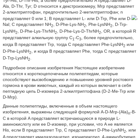
Tyr-His, D-Thr-His, а более предпочтительно A представляет D-
Ala, D-Thr, Tyr; D относится к декстроизомеру, Mrp представляет
2-алкилтриптофан, предпочтительно 2-метилтриптофан; n
представляет 0 или 1; B представляет L- или D-Trp, Phe или D-
-
Nal; C представляет NH
, D-Phe-Lys-NH
, Phe-LysNH
, D-Trp-
2
2
2
LysNH
, D-Phe-Lys-ThrNH
, D-Phe-Lys-D-ThrNH
, OR, в которой R
2
2
2
представляет алкильную группу C
-C
, более предпочтительно,
1
3
когда B представляет Trp, тогда C представляет Phe-LysNH
или
2
D-Phe-LysNH
, и когда B представляет Phe, тогда C представляет
2
D-Trp-LysNH
.
2
Подробное описание изобретения Настоящее изобретение
относится к короткоцепочечным полипептидам, которые
способствуют высвобождению и повышению уровней ростового
гормона в крови животных, каждый из которых включает в себя
пептидную цепь D-изомера 2-алкилтриптофана (D-2-Me-Trp или
D-Mrp).
Данные полипептиды, включенные в объем настоящего
изобретения, выражены следующей формулой A-D-Mrp-(Ala)
-B-
n
C в которой A представляет встречающуюся в природе L-
аминокислоту или ее D-изомер, при условии, что A не является
His, если B представляет Trp, C представляет D-Phe-LysNH
, или
2
A представляет имидазолацетил, изонипекотил, 4-аминобутирил,