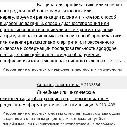
Вакцина для профилактики или лечения
опосредованной т- клетками патологии или
нерегулируемой репликации клонами т- клеток, способ
выделения вакцины, способ диагностирования или
прогнозирования восприимчивости к ревматоидному
артриту или рассеянному склерозу, способ профилактики
или лечения ревматоидного артрита или рассеянного
склероза и содержащий последовательность sgdqggne
пептид, являющийся агентом для обнаружения,
профилактики или лечения рассеянного склероза
// 2138512
Изобретение относится к медицине, в частности к иммунологии
Аналог долостатина
// 2132334
Линейные или циклические
олигопептиды, обладающие сродством к опиатным
рецепторам, фармацевтическая композиция
// 2131438
Изобретение относится к новым олигопептидам, обладающим
сродством к опиатным рецепторам, которые могут быть
линейными или циклическими пентапептидами с первичной