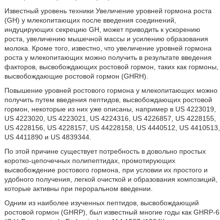
Известный уровень техники Увеличение уровней гормона роста
(GH) у млекопитающих после введения соединений,
индуцирующих секрецию GH, может приводить к ускорению
роста, увеличению мышечной массы и усилению образования
молока. Кроме того, известно, что увеличение уровней гормона
роста у млекопитающих можно получить в результате введения
факторов, высвобождающих ростовой гормон, таких как гормоны,
высвобождающие ростовой гормон (GHRH).
Повышение уровней ростового гормона у млекопитающих можно
получить путем введения пептидов, высвобождающих ростовой
гормон, некоторые из них уже описаны, например в US 4223019,
US 4223020, US 4223021, US 4224316, US 4226857, US 4228155,
US 4228156, US 4228157, US 44228158, US 4440512, US 4410513,
US 4411890 и US 4839344.
По этой причине существует потребность в довольно простых
коротко-цепочечных полипептидах, промотирующих
высвобождение ростового гормона, при условии их простого и
удобного получения, легкой очисткой и образования композиций,
которые активны при пероральном введении.
Одним из наиболее изученных пептидов, высвобождающий
ростовой гормон (GHRP), был известный многие годы как GHRP-6