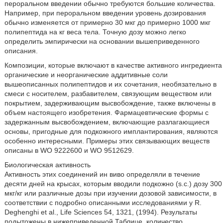
пероральном введении обычно требуются большие количества.
Например, при пероральном введении уровень дозирования
обычно изменяется от примерно 30 мкг до примерно 1000 мкг
полипептида на кг веса тела. Точную дозу можно легко
определить эмпирически на основании вышеприведенного
описания.
Композиции, которые включают в качестве активного ингредиента
органические и неорганические аддитивные соли
вышеописанных полипептидов и их сочетания, необязательно в
смеси с носителем, разбавителем, связующим веществом или
покрытием, задерживающим высвобождение, также включены в
объем настоящего изобретения. Фармацевтические формы с
задержанным высвобождением, включающие разлагающиеся
основы, пригодные для подкожного имплантирования, являются
особенно интересными. Примеры этих связывающих веществ
описаны в WO 9222600 и WO 9512629.
Биологическая активность
Активность этих соединений ин виво определяли в течение
десяти дней на крысах, которым вводили подкожно (s.c.) дозу 300
мкг/кг или различные дозы при изучении дозовой зависимости, в
соответствии с подробно описанными исследованиями у R.
Deghenghi et al., Life Sciences 54, 1321, (1994). Результаты
подытожены в нижеприведенной Таблице, количество