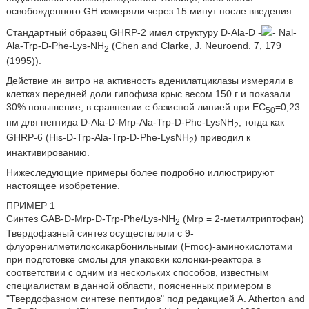
освобожденного GH измеряли через 15 минут после введения.
Стандартный образец GHRP-2 имел структуру D-Ala-D -
- Nal-
Ala-Trp-D-Phe-Lys-NH
(Chen and Clarke, J. Neuroend. 7, 179
2
(1995)).
Действие ин витро на активность аденилатциклазы измеряли в
клетках передней доли гипофиза крыс весом 150 г и показали
30% повышение, в сравнении с базисной линией при EC
=0,23
50
нм для пептида D-Ala-D-Mrp-Ala-Trp-D-Phe-LysNH
, тогда как
2
GHRP-6 (His-D-Trp-Ala-Trp-D-Phe-LysNH
) приводил к
2
инактивированию.
Нижеследующие примеры более подробно иллюстрируют
настоящее изобретение.
ПРИМЕР 1
Синтез GAB-D-Mrp-D-Trp-Phe/Lys-NH
(Mrp = 2-метилтриптофан)
2
Твердофазный синтез осуществляли с 9-
флуоренилметилоксикарбонильными (Fmoc)-аминокислотами
при подготовке смолы для упаковки колонки-реактора в
соответствии с одним из нескольких способов, известным
специалистам в данной области, поясненных примером в
"Твердофазном синтезе пептидов" под редакцией A. Atherton and