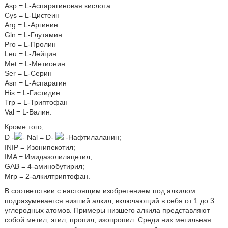
Asp = L-Аспарагиновая кислота
Cys = L-Цистеин
Arg = L-Аргинин
Gln = L-Глутамин
Pro = L-Пролин
Leu = L-Лейцин
Met = L-Метионин
Ser = L-Серин
Asn = L-Аспарагин
His = L-Гистидин
Trp = L-Триптофан
Val = L-Валин.
Кроме того,
D -
- Nal = D-
-Нафтилаланин;
INIP = Изонипекотил;
IMA = Имидазолилацетил;
GAB = 4-аминобутирил;
Mrp = 2-алкилтриптофан.
В соответствии с настоящим изобретением под алкилом
подразумевается низший алкил, включающий в себя от 1 до 3
углеродных атомов. Примеры низшего алкила представляют
собой метил, этил, пропил, изопропил. Среди них метильная