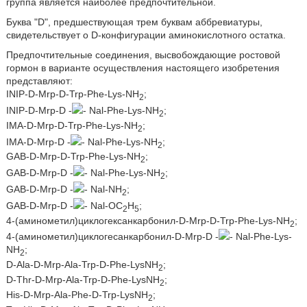
группа является наиболее предпочтительной.
Буква "D", предшествующая трем буквам аббревиатуры,
свидетельствует о D-конфигурации аминокислотного остатка.
Предпочтительные соединения, высвобождающие ростовой
гормон в варианте осуществления настоящего изобретения
представляют:
INIP-D-Mrp-D-Trp-Phe-Lys-NH
;
2
INIP-D-Mrp-D -
- Nal-Phe-Lys-NH
;
2
IMA-D-Mrp-D-Trp-Phe-Lys-NH
;
2
IMA-D-Mrp-D -
- Nal-Phe-Lys-NH
;
2
GAB-D-Mrp-D-Trp-Phe-Lys-NH
;
2
GAB-D-Mrp-D -
- Nal-Phe-Lys-NH
;
2
GAB-D-Mrp-D -
- Nal-NH
;
2
GAB-D-Mrp-D -
- Nal-OC
H
;
2
5
4-(аминометил)циклогексанкарбонил-D-Mrp-D-Trp-Phe-Lys-NH
;
2
4-(аминометил)циклогесанкарбонил-D-Mrp-D -
- Nal-Phe-Lys-
NH
;
2
D-Ala-D-Mrp-Ala-Trp-D-Phe-LysNH
;
2
D-Thr-D-Mrp-Ala-Trp-D-Phe-LysNH
;
2
His-D-Mrp-Ala-Phe-D-Trp-LysNH
;
2