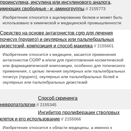
проинсулина, инсулина или инсулинового аналога,
имеющих свободные - и -аминогруппы
// 2155773
Изобретение относится к ацилированию белков и может быть
использовано в химической и медицинской промышленности
Средство на основе антагонистов cgrp для лечения
почесух (пруриго) и окулярных или пальпебральных
дизестезий, композиция и способ макияжа
// 2155601
Изобретение относится к медицине, касается применения
антагонистов CGRP в и/или для приготовления косметической
или фармацевтической композиции, особенно для топического
применения, с целью лечения окулярных или пальпебральных
почесух (пруриго), окулярных или пальпебральных болей и
окулярных или пальпебральных дизестезий
Способ скрининга
невропатологии
// 2155345
Ингибитор пролиферации стволовых
клеток и его использование
// 2155066
Изобретение относится к области медицины, а именно к