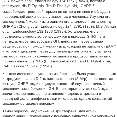
(C.Y. Bowers et al., Endocrinology 114:1537 (1984)), пептид с
формулой His-D-Trp-Ala- Trp-D-Phe-Lys-NH
, GHRP-6
2
высвобождает ростовой гормон ин витро и ин виво и обладает
пероральной активностью у животных и человека. Изучили его
молекулярный механизм и один из его аналогов - гептапептид
GHRP-1 (Cheng et аl., Endocrinology 124: 2791 (1989); M.S. Akman
et аl., Endocrinology 132:1286 (1993)). Установили, что в
противоположность встречающемуся в природе GHRH, эти
пептиды, чтобы высвободить GH, действуют через разные
рецепторы, при помощи механизма, который не зависит от цАМФ
и который действует через другие внутриклеточные пути, такие
как мобилизация снабжения кальцием и процесс, зависимый от
протеинкиназы C (РКС) (L. Bresson-Bepoldin and L. Dufy-Barbe,
Cell. Calcium 15, 247, (1994)).
Краткое изложение существа изобретения Было установлено, что
интродуцирование D-2-алкилтриптофана (2-Mrp) в олигопептид
из групп GHRP, модифицирует известный внутриклеточный
механизм высвобождения GH. В некоторых случаях наблюдали
значительное повышение активности аденилатциклазы в
передней доле гипофиза мыши и человека, однако конкретный
механизм оставался неясным.
Таким образом, модификация триптофана (для его D-
конформации), полученная с помощью единственной алкильной