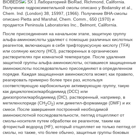
BIOBEDS
SX 1 Лабораторией BioRad, Richmond, California.
Получение гидроксиметильной смолы описано у Bodansky et al.,
Chem. Ind. (London) 38, 15997, (1966). Получение BHA-смолы
описано Pietta and Marshal, Chem. Comm., 650 (1970) и
продается Peninsula Laboratories Inc., Belmont, California.
После присоединения на начальном этапе, защитную группу
альфа-аминокислоты удаляют с помощью различных кислотных
реагентов, включающих в себя трифторуксусную кислоту (TFA)
или соляную кислоту (HCl), растворенных в органических
растворителях при комнатной температуре. После удаления
защитной группы альфа-аминокислоты, оставшиеся защищенные
аминокислоты последовательно присоединяют в определенном
порядке. Каждая защищенная аминокислота может, как правило,
реагировать примерно более трех раз, используя
соответствующую карбоксильную активирующую группу, такую
как дициклогексилкарбодиимид (DCC) или
диизопропилкарбодиимид (DIC), растворенный, например, в
метиленхлориде (CH
Cl
) или диметил-формамиде (DMF) и их
2
2
смеси. После завершения построений необходимой
аминокислотной последовательности, пептид отщепляют от
смолы-носителя путем обработки ее реагентом, таким как
фтористый водород (HF), который отщепляет не только пептид от
смолы, но также, что более обычно, защитные группы боковых