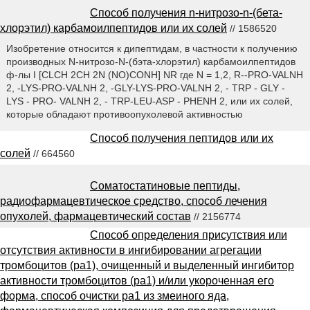
Способ получения n-нитрозо-n-(бета-
хлорэтил) карбамоилпептидов или их солей
// 1586520
Изобретение относится к дипептидам, в частности к получению
производных N-нитрозо-N-(бэта-хлорэтил) карбамоилпептидов
ф-лы I [CLCH 2CH 2N (NO)CONH] NR где N = 1,2, R--PRO-VALNH
2, -LYS-PRO-VALNH 2, -GLY-LYS-PRO-VALNH 2, - TRP - GLY -
LYS - PRO- VALNH 2, - TRP-LEU-ASP - PHENH 2, или их солей,
которые обладают противоопухолевой активностью
Способ получения пептидов или их
солей
// 664560
Соматостатиновые пептиды,
радиофармацевтическое средство, способ лечения
опухолей, фармацевтический состав
// 2156774
Способ определения присутствия или
отсутствия активности в ингибировании агрегации
тромбоцитов (ра1), очищенный и выделенный ингибитор
активности тромбоцитов (ра1) и/или укороченная его
форма, способ очистки ра1 из змеиного яда,