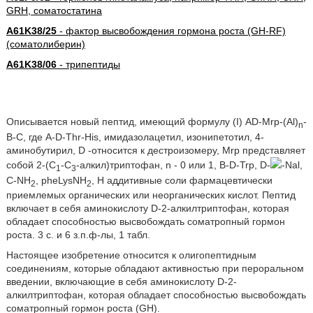
GRH, соматостатина
A61K38/25
- фактор высвобождения гормона роста (GH-RF)
(соматолиберин)
A61K38/06
- трипептиды
Описывается новый пептид, имеющий формулу (I) AD-Mrp-(Al)
-
n
B-С, где A-D-Thr-His, имидазолацетил, изонипетотил, 4-
аминобутирил, D -относится к дестроизомеру, Мrр представляет
собой 2-(С
-С
-алкил)триптофан, n - 0 или 1, B-D-Trp, D-
-Nal,
1
3
C-NH
, pheLysNH
, H аддитивные соли фармацевтически
2
2
приемлемых органических или неорганических кислот. Пептид
включает в себя аминокислоту D-2-алкилтриптофан, которая
обладает способностью высвобождать соматропный гормон
роста. 3 c. и 6 з.п.ф-лы, 1 табл.
Настоящее изобретение относится к олигопептидным
соединениям, которые обладают активностью при пероральном
введении, включающие в себя аминокислоту D-2-
алкилтриптофан, которая обладает способностью высвобождать
соматропный гормон роста (GH).