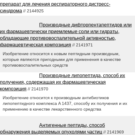
препарат для лечения респираторного дистресс-
синдрома
// 2144925
Производные дифторпентапептидов или
их фармацевтически приемлемые соли или гидраты,
обладающие противовоспалительной активностью,
фармацевтическая композиция
// 2141971
Изобретение относится к новым пептидным производным,
которые являются пригодными для применения в качестве
противовоспалительных средств
Производные липопептида, способ их
получения, содержащая их фармацевтическая
композиция
// 2141970
Изобретение относится к производным антибиотиков
липопептидного комплекса A 1437, способу их получения и их
применению в качестве лекарственного средства
Антигенные пептиды, способ
обнаружения выделяемых опухолями частиц
// 2141969