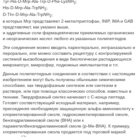
Tyr-His-D-Mrp-Ala-Trp-D-Phe-LysNH
;
2
His-D-Mrp-Ala-TrpNH
;
2
D-Thr-D-Mrp-Ala-TrpNH
;
2
в которых Mrp представляет 2-метилтриптофан, INIP, IMA и GAB
представляют, как указано выше,
и аддитивные соли фармацевтически приемлемых органических
и неорганических кислот любого из указанных полипептидов.
Эти соединения можно вводить парентерально, интраназально и
перорально, или можно составить рецептуру с контролируемой
системой высвобождения в виде биологически распадающихся
микрокапсул, микросфер, подкожных имплантантов и т.п.
Данные полипептидные соединения в соответствии с настоящим
изобретением могут быть получены обычными химическими
способами, как твердофазным синтезом или синтезом в
растворе, или при помощи классических способов, известных в
технике. Твердофазный синтез начинают с C-конца пептида.
Готовят соответствующий исходный материал, например,
присоединяя необходимую защищенную альфа-аминокислоту к
хлорметилированной смоле, гидроксиметилированной смоле,
бензгидриламиновой смоле (BHA) или к
параметилбензгидриламиновой смоле (p-Me-BHA). К примеру,
хлорметилированная смола продается под торговой маркой