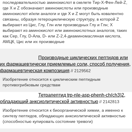
последовательностью аминокислот в скелете Тир-Х-Фен-Лей-Z,
где X и Z обозначают аминокислоты или производные
аминокислот и/или аналоги и где X и Z могут быть ковалентно
связаны, образуя гетероциклическую структуру, в которой Z
выбирают из Цис, Глу, Глн или производных Глу и Глн; X
выбирают из аминокислот или аминокислотных аналогов, таких
как Сер, Глу, D-Ала, D- или Z-2,4-диаминомасляная кислота,
АМЦК, Цис или их производные
Производные циклических пептидов или
их фармацевтически приемлемые соли, способ получения,
фармацевтическая композиция
// 2129562
Изобретение относится к циклическим пептидным
противогрибковым средствам
Тетрапептид trp-nle-asp-phenh-ch(ch3)2,
обладающий анксиолитической активностью
// 2142813
Изобретение относится к биоорганической химии, а именно к
синтезу пептидов, обладающих анксиолитической активностью
(способностью купировать состояние тревоги)