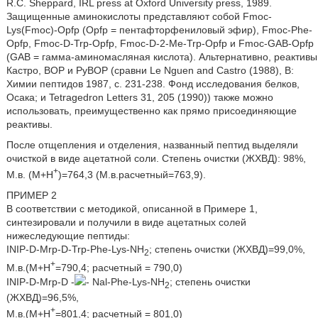
R.C. Sheppard, IRL press at Oxford University press, 1989.
Защищенные аминокислоты представляют собой Fmoc-
Lys(Fmoc)-Opfp (Opfp = пентафторфениловый эфир), Fmoc-Phe-
Opfp, Fmoc-D-Trp-Opfp, Fmoc-D-2-Me-Trp-Opfp и Fmoc-GAB-Opfp
(GAB = гамма-аминомасляная кислота). Альтернативно, реактивы
Кастро, ВОР и РуВОР (сравни Le Nguen and Castro (1988), B:
Химии пептидов 1987, с. 231-238. Фонд исследования белков,
Осака; и Tetragedron Letters 31, 205 (1990)) также можно
использовать, преимущественно как прямо присоединяющие
реактивы.
После отщепления и отделения, названный пептид выделяли
очисткой в виде ацетатной соли. Степень очистки (ЖХВД): 98%,
+
М.в. (М+Н
)=764,3 (М.в.расчетный=763,9).
ПРИМЕР 2
В соответствии с методикой, описанной в Примере 1,
синтезировали и получили в виде ацетатных солей
нижеследующие пептиды:
INIP-D-Mrp-D-Trp-Phe-Lys-NH
; степень очистки (ЖХВД)=99,0%,
2
+
М.в.(М+H
=790,4; расчетный = 790,0)
INIP-D-Mrp-D -
- Nal-Phe-Lys-NH
; степень очистки
2
(ЖХВД)=96,5%,
+
М.в.(М+H
=801,4; расчетный = 801,0)