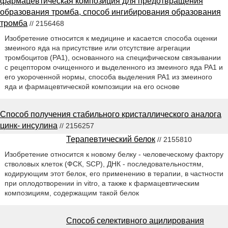
фармацевтическая композиция для предотвращения
образования тромба, способ ингибирования образования
тромба
// 2156468
Изобретение относится к медицине и касается способа оценки
змеиного яда на присутствие или отсутствие агрегации
тромбоцитов (PA1), основанного на специфическом связывании
с рецептором очищенного и выделенного из змеиного яда РА1 и
его укороченной нормы, способа выделения РА1 из змеиного
яда и фармацевтической композиции на его основе
Способ получения стабильного кристаллического аналога
цинк- инсулина
// 2156257
Терапевтический белок
// 2155810
Изобретение относится к новому белку - человеческому фактору
стволовых клеток (ФСК, SCP), ДНК - последовательностям,
кодирующим этот белок, его применению в терапии, в частности
при оплодотворении in vitro, а также к фармацевтическим
композициям, содержащим такой белок
Способ селективного ацилирования