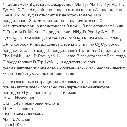
4-(аминометил)циклогексанкарбонил, Glu-Tyr-Ala-His, Tyr-Ala-His,
Tyr-His, D-Thr-His, и более предпочтительно, что A представляет
D-Ala, D-Thr, Tyr; D относится к декстроизомеру, Mrp
представляет 2-алкилтриптофан, предпочтительно 2-
метилтриптофан; n представляет 0 или 1; B представляет L-или
D-Trp, или D -
-Nal; C представляет NH
, D-Phe-LysNH
, Phe-
2
2
LysNH
, D-Trp-LysNH
, D-Phe-Lys-ThrNH
, D- Phe-Lys-D-ThrNH
,
2
2
2
2
OR, в которой R представляет алкильную группу C
-C
, более
1
3
предпочтительно, когда B представляет Trp, тогда C представляет
Phe-LysNH
или D-Phe-LysNH
, и когда B представляет Phe, тогда
2
2
C представляет D-Trp-LysNH
, и аддитивные соли
2
фармацевтически приемлемых органических или неорганических
кислот любых указанных полипептидов.
Использованные сокращения аминокислотных остатков
применяются здесь согласно стандартной номенклатуре
пептидов: Gly = Глицин Tyr = L-Тирозин
Ile = L-Изолейцин
Glu = L-Глутаминовая кислота
Thr = L-Треонин
Phe = L-Фенилаланин
Ala = L-Аланин
Lys = L-Лизин