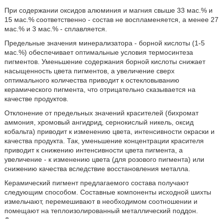
При содержании оксидов алюминия и магния свыше 33 мас.% и
15 мас.% соответственно - состав не воспламеняется, а менее 27
мас.% и 3 мас.% - сплавляется.
Предельные значения минерализатора - борной кислоты (1-5
мас.%) обеспечивает оптимальные условия термосинтеза
пигментов. Уменьшение содержания борной кислоты снижает
насыщенность цвета пигментов, а увеличение сверх
оптимального количества приводит к остекловыванию
керамического пигмента, что отрицательно сказывается на
качестве продуктов.
Отклонение от предельных значений красителей (бихромат
аммония, хромовый ангидрид, сернокислый никель, оксид
кобальта) приводит к изменению цвета, интенсивности окраски и
качества продукта. Так, уменьшение концентрации красителя
приводит к снижению интенсивности цвета пигмента, а
увеличение - к изменению цвета (для розового пигмента) или
снижению качества вследствие восстановления металла.
Керамический пигмент предлагаемого состава получают
следующим способом. Составные компоненты исходной шихты
измельчают, перемешивают в необходимом соотношении и
помещают на теплоизолированный металлический поддон.