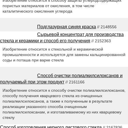
Изобретение относится к способу защиты углеродсодержащих
пористых материалов от окисления, в том числе
каталитического окисления углерода
Подглазурная синяя краска
// 2148556
Сырьевой концентрат для производства
стекла и керамики и способ его получения
// 2152363
Изобретение относится к стекольной и керамической
промышленности и используется для замены кальцинированной
соды и поташа при варке стекла
Способ очистки полиалкилсилоксанов и
получаемый при этом продукт
// 2161166
Изобретение относится к способу очистки полиалкилсилоксанов,
способу получения кварцевого стекла из очищенных
полиалкилсилоксанов, а также к полученным в результате
реализации указанного способа очищенным
полиалкилсилоксанам, и изготавливаемому из них кварцевому
стеклу
Способ изготовления черного листового стекла
// 2167836