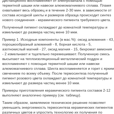
Дистанционно воспламеняют от электрозапала с помощью
термитной шашки или навески алюмомагниевого сплава. Пламя
охватывает весь образец и в течение 2-30 мин. в зависимости от
состава исходной шихты и размеров образца происходит синтез
нового соединения - керамического пигмента требуемого цвета.
Полученный пигмент охлаждают до комнатной температуры и
измельчают до размера частиц мене 10 мкм.
Пример 1. Исходные компоненты (в мас.%): оксид алюминия - 43,
порошкообразный алюминий - 8, борная кислота - 5,
азотнокислый магний - 27, оксид магния - 15, бихромат аммония
- 2 измельчают и тщательно перемешивают. Полученную смесь
высыпают на теплоизоляционный металлический поддон и
воспламеняют с помощью термитной шашки или навески
алюмомагниевого сплава. Шихта воспламеняется и горит с ярким
свечением по всему объему. После термосинтеза полученный
пигмент розового цвета охлаждают до комнатной температуры и
измельчают до размера частиц менее 10 мкм.
Примеры приготовления керамического пигмента составов 2-12
выполняют аналогично примеру (см. таблицу).
Таким образом, заявляемое техническое решение позволяет
уменьшить энергоемкость термосинтеза керамических пигментов
различных цветов и упростить технологию их получения по