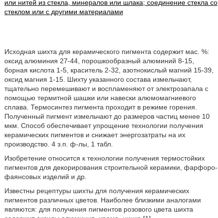
или нитей из стекла, минералов или шлака; соединение стекла со
стеклом или с другими материалами
Исходная шихта для керамического пигмента содержит мас. %:
оксид алюминия 27-44, порошкообразный алюминий 8-15,
борная кислота 1-5, краситель 2-32, азотнокислый магний 15-39,
оксид магния 1-15. Шихту указанного состава измельчают,
тщательно перемешивают и воспламеняют от электрозапала с
помощью термитной шашки или навески алюмомагниевого
сплава. Термосинтез пигмента проходит в режиме горения.
Полученный пигмент измельчают до размеров частиц менее 10
мкм. Способ обеспечивает упрощение технологии получения
керамических пигментов и снижает энергозатраты на их
производство. 4 з.п. ф-лы, 1 табл.
Изобретение относится к технологии получения термостойких
пигментов для декорирования строительной керамики, фарфоро-
фаянсовых изделий и др.
Известны рецептуры шихты для получения керамических
пигментов различных цветов. Наиболее близкими аналогами
являются: для получения пигментов розового цвета шихта