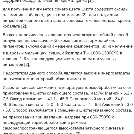
содержит оксиды алюминия, хрома, цинка [1].
для получения пигментов синего цвета шихта содержит оксиды
алюминия, кобальта, цинка или магния [2], для получения
пигментов черного цвета шихта содержит оксиды железа, хрома,
кобальта [2].
Во всех перечисленных вариантах используется общий способ
получения по классической схеме синтеза термостойких
пигментов, включающий смешение компонентов, их измельчение
o
в шаровых мельницах, сушку, обжиг при T = 1000-13000
C в
течение 1-6 ч с последующим измельчением полученных
пигментов [2].
Недостатком данного способа являются высокие энергозатраты
на высокотемпературный обжиг пигментов.
Известен способ снижения температуры термообработки за счет
приготовления шихты следующего состава, мас.%: Магний - 6,2 -
7,5 Оксид алюминия - 41,1 - 45,5 Сернокислый магний - 34,0 -
40,6 Борная кислота - 3,0 - 5,0 Краситель - 4 - 6,6 Алюминий - 3,0
- 5,0 Способ заключается в смешении шихты указанного состава,
o
ее прессовании при давлении, нагреве при 650-750
C с
последующей термообработкой в режиме
самораспространяющегося высокотемпературного синтеза и
измельчении полученных пигментов [3].