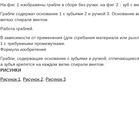
На фиг. 1 изображены грабли в сборе без ручки; на фиг. 2 - зуб с ви
Грабли содержат основание 1 с зубьями 2 и ручкой 3. Основание в
витках спирали винтом.
Работа граблей.
В зависимости от применения (для сгребания материала или рыхл
1 с требуемыми промежутками.
Формула изобретения
Грабли, содержащие основание с зубьями и ручкой, отличающиеся
а зубья крепятся на каждом витке спирали винтом.
РИСУНКИ
Рисунок 1
,
Рисунок 2
,
Рисунок 3