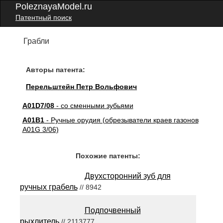
PoleznayaModel.ru
Патентный поиск
Грабли
Авторы патента:
Перельштейн Петр Вольфович
A01D7/08
- со сменными зубьями
A01B1
- Ручные орудия (обрезыватели краев газонов
A01G 3/06)
Похожие патенты:
Двухсторонний зуб для
ручных грабель
// 8942
Подпочвенный
рыхлитель
// 2113777