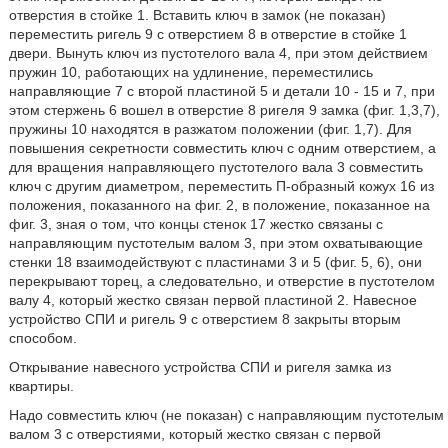
отверстия в стойке 1. Вставить ключ в замок (не показан)
переместить ригель 9 с отверстием 8 в отверстие в стойке 1
двери. Вынуть ключ из пустотелого вала 4, при этом действием
пружин 10, работающих на удлинение, переместились
направляющие 7 с второй пластиной 5 и детали 10 - 15 и 7, при
этом стержень 6 вошел в отверстие 8 ригеля 9 замка (фиг. 1,3,7),
пружины 10 находятся в разжатом положении (фиг. 1,7). Для
повышения секретности совместить ключ с одним отверстием, а
для вращения направляющего пустотелого вала 3 совместить
ключ с другим диаметром, переместить П-образный кожух 16 из
положения, показанного на фиг. 2, в положение, показанное на
фиг. 3, зная о том, что концы стенок 17 жестко связаны с
направляющим пустотелым валом 3, при этом охватывающие
стенки 18 взаимодействуют с пластинами 3 и 5 (фиг. 5, 6), они
перекрывают торец, а следовательно, и отверстие в пустотелом
валу 4, который жестко связан первой пластиной 2. Навесное
устройство СПИ и ригель 9 с отверстием 8 закрыты вторым
способом.
Открывание навесного устройства СПИ и ригеля замка из
квартиры.
Надо совместить ключ (не показан) с направляющим пустотелым
валом 3 с отверстиями, который жестко связан с первой