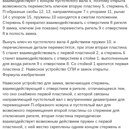
взаимодействуют с концом пустотелого вала 4, поэтому открыта
возможность переместить ключом вторую пластину 5, стержень 6,
П-образные скобы 12, 13, направляющие 7 с упорами 11, рычаг
14 с упором 15, пружины 10 находятся в сжатом положении.
Стержень 6 прекратил взаимодействовать с отверстием 8 ригеля
9 замка, ключом (не показан) переместить ригель 9 с отверстием
8 в полость замка.
Вынуть ключ из пустотелого вала 4 действием пружин 10, и
перечисленные детали переместятся, при этом вторая пластина
5 станет взаимодействовать с первой пластиной 2, а стержень 6
станет взаимодействовать с отверстием в стойке 1, выполненным
для входа ригеля 9 с отверстием 8. Со стойкой 1 крепится первая
пластина 2. Навесное устройство СПИ и замок открыты.
Формула изобретения
Навесное устройство для замка, включающее стержень,
взаимодействующий с отверстием в ригеле, отличающееся тем,
что оно снабжено первой пластиной, с которой связаны
направляющий пустотелый вал с внутренними диаметрами для
перемещения П-образного кожуха и пустотелый вал для
возможного перемещения второй пластины со стержнем для
отключения ригеля, вторая пластина периодически
взаимодействует возможным действием пружин с первой
пластиной, с ней жестко скреплены одним концом стержень и