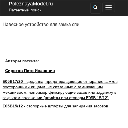
PoleznayaModel.ru
Патентный поиск
Навесное устройство для замка спи
Авторы патента:
Сиротов Петр Иванович
E05B17/20
- средства, предотвращающие отпирание замков
посторонними лицами, не связанные с замыкающим
механизмом, например фиксирующие засов или задвижку в
закрытом положении (штифты или стопоры E05B 15/12)
E05B15/12
- стопорные штифты для запирания засовов