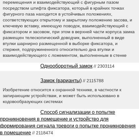
перемещения и взаимодействующий с фигурным пазом
посредством штифта фиксатора, который в крайних точках
фигурного паза находится в устойчивых положениях,
соответствующих открытому и закрытому положению засова, и
ключевую вставку, имеющую поводок, взаимодействующий с
фиксатором и засовом, при этом в верхней части корпуса замка
размещен телескопический доводчик, выполненный в виде
втулки шарнирно размещенной в выборке фиксатора, и
стержня, подпружиненного относительно дна втулки и
взаимодействующего с ложементом, выполненным в стенке
Однооборотный замок
// 2303114
Замок (варианты)
// 2115788
Изобретение относится к охранной технике, в частности к
запирающим устройствам, и может быть использовано в
кодовообразующих системах
Способ сигнализации о попытке
проникновения в помещение и устройство для
формирования сигнала тревоги о попытке проникновения
в помещение
// 2118474