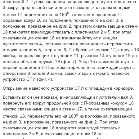
пластиной 2. Путем вращения направляющего пустотелого вала
3 вокруг продольной оси и жестко связанных с валом концами
o
стенок 17 переместится на 180
в плоскости вращения П-
образный кожух 16 из положения, показанного на фиг. 3, в
положение, показанное на фиг. 2, при этом охватывающие стенки
18 прекратят взаимодействовать с пластинами 2 и 5, при этом
охватывающие стенки 18 не взаимодействуют с концом
пустотелого вала 4, поэтому открыта возможность переместить
вторую пластину 5, стержень 6, П-образные первую 12, вторую 13
скобы, направляющие 7 с упором 11, рычагом 14 с упором 19 до
полного обжатия пружин 19 (фиг. 7), Упор 15 взаимодействует с
первой пластиной 2. При этом стержень 6 не взаимодействует с
отверстием 8 ригеля 9 замка, замок открыт, открыто навесное
устройство СПИ (фиг. 4).
Открывание навесного устройства СПИ с площадки в коридоре.
Вставить ключ (не показан) в направляющий пустотелый вал 3,
повернуть его вокруг продольной оси с П-образным кожухом 16
жестко связанными концами стенки 17, а также охватывающей
o
стенкой 18, переместить его на 180
из положения, показанного
на фиг. 3, в положение, показанного на фиг. 2. При этом
охватывающие стенки 18 прекратят взаимодействовать с
пластинами 2 и 5, а охватывающие стенки 18 не