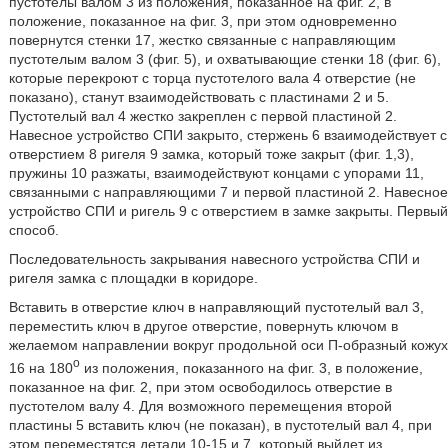
пустотелы валом 3 из положения, показанное на фиг. 2, в
положение, показанное на фиг. 3, при этом одновременно
повернутся стенки 17, жестко связанные с направляющим
пустотелым валом 3 (фиг. 5), и охватывающие стенки 18 (фиг. 6),
которые перекроют с торца пустотелого вала 4 отверстие (не
показано), станут взаимодействовать с пластинами 2 и 5.
Пустотелый вал 4 жестко закреплен с первой пластиной 2.
Навесное устройство СПИ закрыто, стержень 6 взаимодействует с
отверстием 8 ригеля 9 замка, который тоже закрыт (фиг. 1,3),
пружины 10 разжаты, взаимодействуют концами с упорами 11,
связанными с направляющими 7 и первой пластиной 2. Навесное
устройство СПИ и ригель 9 с отверстием в замке закрыты. Первый
способ.
Последовательность закрывания навесного устройства СПИ и
ригеля замка с площадки в коридоре.
Вставить в отверстие ключ в направляющий пустотелый вал 3,
переместить ключ в другое отверстие, повернуть ключом в
желаемом направлении вокруг продольной оси П-образный кожух
o
16 на 180
из положения, показанного на фиг. 3, в положение,
показанное на фиг. 2, при этом освободилось отверстие в
пустотелом валу 4. Для возможного перемещения второй
пластины 5 вставить ключ (не показан), в пустотелый вал 4, при
этом переместятся детали 10-15 и 7, который выйдет из