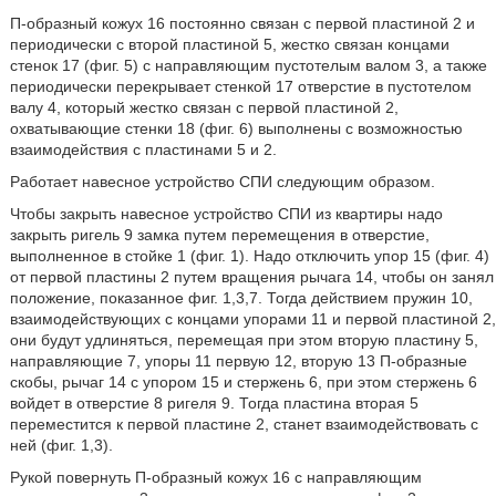
П-образный кожух 16 постоянно связан с первой пластиной 2 и
периодически с второй пластиной 5, жестко связан концами
стенок 17 (фиг. 5) с направляющим пустотелым валом 3, а также
периодически перекрывает стенкой 17 отверстие в пустотелом
валу 4, который жестко связан с первой пластиной 2,
охватывающие стенки 18 (фиг. 6) выполнены с возможностью
взаимодействия с пластинами 5 и 2.
Работает навесное устройство СПИ следующим образом.
Чтобы закрыть навесное устройство СПИ из квартиры надо
закрыть ригель 9 замка путем перемещения в отверстие,
выполненное в стойке 1 (фиг. 1). Надо отключить упор 15 (фиг. 4)
от первой пластины 2 путем вращения рычага 14, чтобы он занял
положение, показанное фиг. 1,3,7. Тогда действием пружин 10,
взаимодействующих с концами упорами 11 и первой пластиной 2,
они будут удлиняться, перемещая при этом вторую пластину 5,
направляющие 7, упоры 11 первую 12, вторую 13 П-образные
скобы, рычаг 14 с упором 15 и стержень 6, при этом стержень 6
войдет в отверстие 8 ригеля 9. Тогда пластина вторая 5
переместится к первой пластине 2, станет взаимодействовать с
ней (фиг. 1,3).
Рукой повернуть П-образный кожух 16 с направляющим