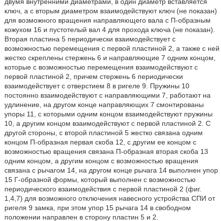
двумя внутренними диаметрами, в один диаметр вставляется
ключ, а с вторым диаметром взаимодействуют ключ (не показан)
для возможного вращения направляющего вала с П-образным
кожухом 16 и пустотелый вал 4 для прохода ключа (не показан).
Вторая пластина 5 периодически взаимодействует с
возможностью перемещения с первой пластиной 2, а также с ней
жестко скреплены стержень 6 и направляющие 7 одним концом,
которые с возможностью перемещения взаимодействуют с
первой пластиной 2, причем стержень 6 периодически
взаимодействует с отверстием 8 в ригеле 9. Пружины 10
постоянно взаимодействуют с направляющими 7, работают на
удлинение, на другом конце направляющих 7 смонтированы
упоры 11, с которыми одним концом взаимодействуют пружины
10, а другим концом взаимодействуют с первой пластиной 2. С
другой стороны, с второй пластиной 5 жестко связана одним
концом П-образная первая скоба 12, с другим ее концом с
возможностью вращения связана П-образная вторая скоба 13
одним концом, а другим концом с возможностью вращения
связана с рычагом 14, на другом конце рычага 14 выполнен упор
15 Г-образной формы, который выполнен с возможностью
периодического взаимодействия с первой пластиной 2 (фиг.
1,4,7) для возможного отключения навесного устройства СПИ от
ригеля 9 замка, при этом упор 15 рычага 14 в свободном
положении направлен в сторону пластин 5 и 2.