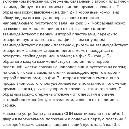
включенном положении, стержень, связанный с второй пластиной
взаимодействует с отверстием в ригеле, пружины разжаты, П-
образный кожух выключен; на фиг. 2 - П-образный кожух, вид
сбоку, видны его концы, перерывающие отверстие
направляющего пустотелого вала; на фиг. 3 - П-образный кожух
во включенном положении, его охватывающие стенки
взаимодействуют с первой и второй пластинами, перекрыто
отверстие пустотелого вала; на фиг. 4 - рычаг упором
взаимодействует с первой пластиной, ригель не взаимодействует
отверстием с концом стержня, ригель может находиться в
отверстии стойки двери или в замке; на фиг. 5 - концы П-
образного кожуха взаимодействуют постоянно с первой
пластиной, жестко связаны с направляющим пустотелым валом;
на фиг. 6 - охватывающие стенки взаимодействуют с второй и
первой пластинами; на фиг. 7 - вторая пластина смешана по
продольной оси, ключом удерживается в показанном положении,
пружины сжаты, рычаг с упором отключены, также отключен П-
образный кожух, стержень отключен от отверстия в ригеле,
который взаимодействует с замком или вошел в отверстие в
стойке.
Навесное устройство для замка СПИ смонтировано на стойке 1
двери в вертикальном положении и содержит первую пластину 2,
с которой жестко связаны направляющий пустотелый вал 3, с