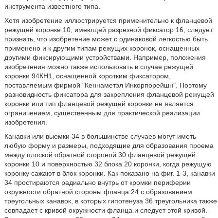
инструмента известного типа.
Хотя изобретение иллюстрируется применительно к фланцевой
режущей коронке 10, имеющей разрезной фиксатор 16, следует
признать, что изобретение может с одинаковой легкостью быть
применено и к другим типам режущих коронок, оснащенных
другими фиксирующими устройствами. Например, положения
изобретения можно также использовать в случае режущей
коронки 94КН1, оснащенной коротким фиксатором,
поставляемым фирмой "Кеннаметэл Инкорпорейшн". Поэтому
разновидность фиксатора для закрепления фланцевой режущей
коронки или тип фланцевой режущей коронки не является
ограничением, существенным для практической реализации
изобретения.
Канавки или выемки 34 в большинстве случаев могут иметь
любую форму и размеры, подходящие для образования проема
между плоской обратной стороной 30 фланцевой режущей
коронки 10 и поверхностью 32 блока 20 коронки, когда режущую
коронку сажают в блок коронки. Как показано на фиг. 1-3, канавки
34 простираются радиально внутрь от кромки периферии
окружности обратной стороны фланца 24 с образованием
треугольных канавок, в которых гипотенуза 36 треугольника также
совпадает с кривой окружности фланца и следует этой кривой.