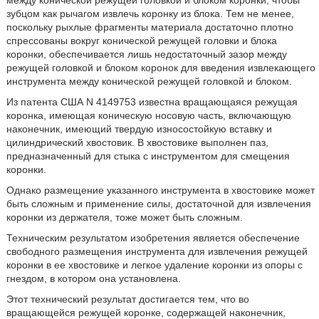
между конической режущей головкой и блоком коронки, чтобы
зубцом как рычагом извлечь коронку из блока. Тем не менее,
поскольку рыхлые фрагменты материала достаточно плотно
спрессованы вокруг конической режущей головки и блока
коронки, обеспечивается лишь недостаточный зазор между
режущей головкой и блоком коронок для введения извлекающего
инструмента между конической режущей головкой и блоком.
Из патента США N 4149753 известна вращающаяся режущая
коронка, имеющая коническую носовую часть, включающую
наконечник, имеющий твердую износостойкую вставку и
цилиндрический хвостовик. В хвостовике выполнен паз,
предназначенный для стыка с инструментом для смещения
коронки.
Однако размещение указанного инструмента в хвостовике может
быть сложным и применение силы, достаточной для извлечения
коронки из держателя, тоже может быть сложным.
Техническим результатом изобретения является обеспечение
свободного размещения инструмента для извлечения режущей
коронки в ее хвостовике и легкое удаление коронки из опоры с
гнездом, в котором она установлена.
Этот технический результат достигается тем, что во
вращающейся режущей коронке, содержащей наконечник,