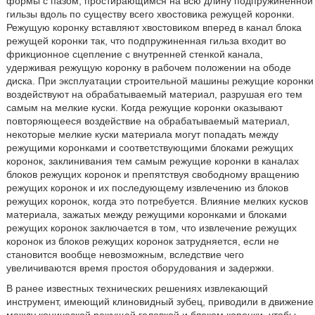
формы с пазом, простирающимся на всю длину подпружиненной
гильзы вдоль по существу всего хвостовика режущей коронки.
Режущую коронку вставляют хвостовиком вперед в канал блока
режущей коронки так, что подпружиненная гильза входит во
фрикционное сцепление с внутренней стенкой канала,
удерживая режущую коронку в рабочем положении на ободе
диска. При эксплуатации строительной машины режущие коронки
воздействуют на обрабатываемый материал, разрушая его тем
самым на мелкие куски. Когда режущие коронки оказывают
повторяющееся воздействие на обрабатываемый материал,
некоторые мелкие куски материала могут попадать между
режущими коронками и соответствующими блоками режущих
коронок, заклинивания тем самым режущие коронки в каналах
блоков режущих коронок и препятствуя свободному вращению
режущих коронок и их последующему извлечению из блоков
режущих коронок, когда это потребуется. Влияние мелких кусков
материала, зажатых между режущими коронками и блоками
режущих коронок заключается в том, что извлечение режущих
коронок из блоков режущих коронок затрудняется, если не
становится вообще невозможным, вследствие чего
увеличиваются время простоя оборудования и задержки.
В ранее известных технических решениях извлекающий
инструмент, имеющий клиновидный зубец, приводили в движение