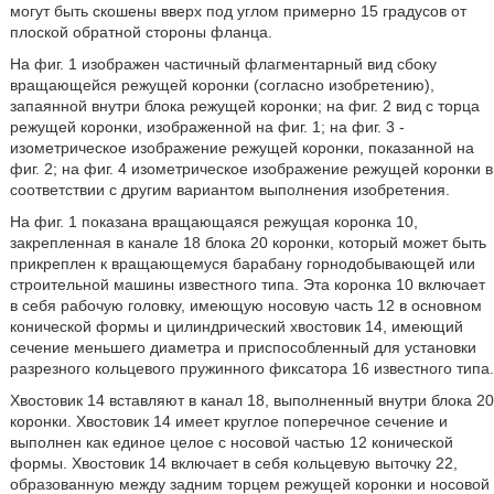
могут быть скошены вверх под углом примерно 15 градусов от
плоской обратной стороны фланца.
На фиг. 1 изображен частичный флагментарный вид сбоку
вращающейся режущей коронки (согласно изобретению),
запаянной внутри блока режущей коронки; на фиг. 2 вид с торца
режущей коронки, изображенной на фиг. 1; на фиг. 3 -
изометрическое изображение режущей коронки, показанной на
фиг. 2; на фиг. 4 изометрическое изображение режущей коронки в
соответствии с другим вариантом выполнения изобретения.
На фиг. 1 показана вращающаяся режущая коронка 10,
закрепленная в канале 18 блока 20 коронки, который может быть
прикреплен к вращающемуся барабану горнодобывающей или
строительной машины известного типа. Эта коронка 10 включает
в себя рабочую головку, имеющую носовую часть 12 в основном
конической формы и цилиндрический хвостовик 14, имеющий
сечение меньшего диаметра и приспособленный для установки
разрезного кольцевого пружинного фиксатора 16 известного типа.
Хвостовик 14 вставляют в канал 18, выполненный внутри блока 20
коронки. Хвостовик 14 имеет круглое поперечное сечение и
выполнен как единое целое с носовой частью 12 конической
формы. Хвостовик 14 включает в себя кольцевую выточку 22,
образованную между задним торцем режущей коронки и носовой