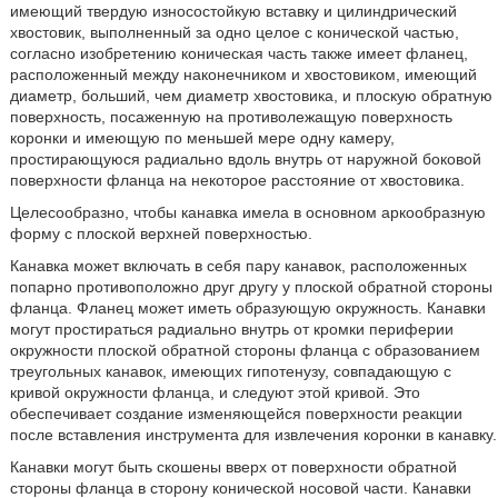
имеющий твердую износостойкую вставку и цилиндрический
хвостовик, выполненный за одно целое с конической частью,
согласно изобретению коническая часть также имеет фланец,
расположенный между наконечником и хвостовиком, имеющий
диаметр, больший, чем диаметр хвостовика, и плоскую обратную
поверхность, посаженную на противолежащую поверхность
коронки и имеющую по меньшей мере одну камеру,
простирающуюся радиально вдоль внутрь от наружной боковой
поверхности фланца на некоторое расстояние от хвостовика.
Целесообразно, чтобы канавка имела в основном аркообразную
форму с плоской верхней поверхностью.
Канавка может включать в себя пару канавок, расположенных
попарно противоположно друг другу у плоской обратной стороны
фланца. Фланец может иметь образующую окружность. Канавки
могут простираться радиально внутрь от кромки периферии
окружности плоской обратной стороны фланца с образованием
треугольных канавок, имеющих гипотенузу, совпадающую с
кривой окружности фланца, и следуют этой кривой. Это
обеспечивает создание изменяющейся поверхности реакции
после вставления инструмента для извлечения коронки в канавку.
Канавки могут быть скошены вверх от поверхности обратной
стороны фланца в сторону конической носовой части. Канавки