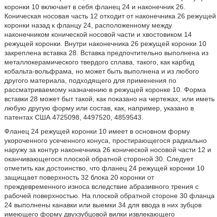
коронки 10 включает в себя фланец 24 и наконечник 26.
Коническая носовая часть 12 отходит от наконечника 26 режущей
коронки назад к фланцу 24, расположенному между
наконечником конической носовой части и хвостовиком 14
режущей коронки. Внутри наконечника 26 режущей коронки 10
закреплена вставка 28. Вставка предпочтительно выполнена из
металлокерамического твердого сплава, такого, как карбид
кобальта-вольфрама, но может быть выполнена и из любого
другого материала, подходящего для применения по
рассматриваемому назначению в режущей коронке 10. Форма
вставки 28 может быт такой, как показано на чертежах, или иметь
любую другую форму или состав, как, например, указано в
патентах США 4725098, 4497520, 4859543.
Фланец 24 режущей коронки 10 имеет в основном форму
укороченного усеченного конуса, простирающегося радиально
наружу за контур наконечника 26 конической носовой части 12 и
оканчивающегося плоской обратной стороной 30. Следует
отметить как достоинство, что фланец 24 режущей коронки 10
защищает поверхность 32 блока 20 коронки от
преждевременного износа вследствие абразивного трения с
рабочей поверхностью. На плоской обратной стороне 30 фланца
24 выполнены канавки или выемки 34 для ввода в них зубцов
имеющего форму двухзубцовой вилки извлекающего