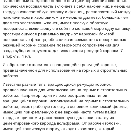
выполненный за единое целое с ней цилиндрический хвостовик.
Коническая носовая часть включает в себя наконечник, имеющий
твердую износостойкую вставку и фланец, расположенный между
наконечником и хвостовиком и имеющий диаметр, больший, чем
диаметр хвостовика. Фланец имеет плоскую обратную
поверхность, включающую в себя по меньшей мере одну канавку,
простирающуюся радиально внутрь от наружной боковой
поверхностью фланца, обеспечивая совместно с поверхностью
режущей коронки создание поверхности сопротивления для
ввода зубца инструмента для извлечения режущей коронки. 7
з.п.ф-лы, 4 ил.
Изобретение относится к вращающейся режущей коронке,
предназначенной для использования на горных и строительных
работах.
Известны разные типы вращающихся режущих коронок,
предназначенных для использования на горных и строительных
работах. Например, один из распространенных типов
вращающейся коронки, используемый на горных и строительных
работах, имеет рабочую головку в основном конической формы,
имеющую прикрепленную к ее верхней части путем пайки
твердым припоем и расположенную вдоль оси вставку из
цементированного карбида вольфрама. От рабочей головки,
имеющей коническую форму, отходит хвостовик, который