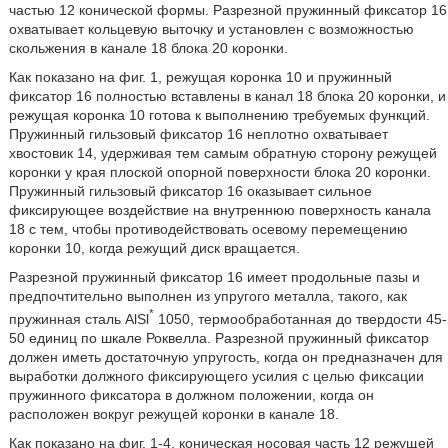
частью 12 конической формы. Разрезной пружинный фиксатор 16
охватывает кольцевую выточку и установлен с возможностью
скольжения в канале 18 блока 20 коронки.
Как показано на фиг. 1, режущая коронка 10 и пружинный
фиксатор 16 полностью вставлены в канал 18 блока 20 коронки, и
режущая коронка 10 готова к выполнению требуемых функций.
Пружинный гильзовый фиксатор 16 неплотно охватывает
хвостовик 14, удерживая тем самым обратную сторону режущей
коронки у края плоской опорной поверхности блока 20 коронки.
Пружинный гильзовый фиксатор 16 оказывает сильное
фиксирующее воздействие на внутреннюю поверхность канала
18 с тем, чтобы противодействовать осевому перемещению
коронки 10, когда режущий диск вращается.
Разрезной пружинный фиксатор 16 имеет продольные пазы и
предпочтительно выполнен из упругого металла, такого, как
*
пружинная сталь AlSl
1050, термообработанная до твердости 45-
50 единиц по шкале Роквелла. Разрезной пружинный фиксатор
должен иметь достаточную упругость, когда он предназначен для
выработки должного фиксирующего усилия с целью фиксации
пружинного фиксатора в должном положении, когда он
расположен вокруг режущей коронки в канале 18.
Как показано на фиг. 1-4, коническая носовая часть 12 режущей