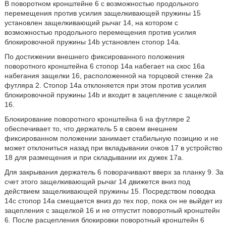
В поворотном кронштейне 6 с возможностью продольного
перемещения против усилия защелкивающей пружины 15
установлен защелкивающий рычаг 14, на котором с
возможностью продольного перемещения против усилия
блокировочной пружины 14b установлен стопор 14a.
По достижении внешнего фиксированного положения
поворотного кронштейна 6 стопор 14a набегает на скос 16a
набегания защелки 16, расположенной на торцовой стенке 2a
футляра 2. Стопор 14a отклоняется при этом против усилия
блокировочной пружины 14b и входит в зацепление с защелкой
16.
Блокирование поворотного кронштейна 6 на футляре 2
обеспечивает то, что держатель 5 в своем внешнем
фиксированном положении занимает стабильную позицию и не
может отклониться назад при вкладывании очков 17 в устройство
18 для размещения и при складывании их дужек 17a.
Для закрывания держатель 6 поворачивают вверх за планку 9. За
счет этого защелкивающий рычаг 14 движется вниз под
действием защелкивающей пружины 15. Посредством поводка
14c стопор 14a смещается вниз до тех пор, пока он не выйдет из
зацепления с защелкой 16 и не отпустит поворотный кронштейн
6. После расцепления блокировки поворотный кронштейн 6