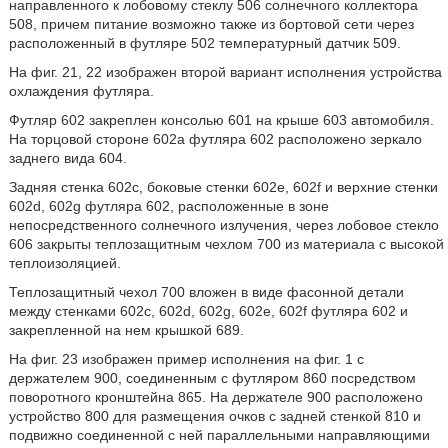
направленного к лобовому стеклу 506 солнечного коллектора
508, причем питание возможно также из бортовой сети через
расположенный в футляре 502 температурный датчик 509.
На фиг. 21, 22 изображен второй вариант исполнения устройства
охлаждения футляра.
Футляр 602 закреплен консолью 601 на крыше 603 автомобиля.
На торцовой стороне 602a футляра 602 расположено зеркало
заднего вида 604.
Задняя стенка 602c, боковые стенки 602e, 602f и верхние стенки
602d, 602g футляра 602, расположенные в зоне
непосредственного солнечного излучения, через лобовое стекло
606 закрыты теплозащитным чехлом 700 из материала с высокой
теплоизоляцией.
Теплозащитный чехол 700 вложен в виде фасонной детали
между стенками 602c, 602d, 602g, 602e, 602f футляра 602 и
закрепленной на нем крышкой 689.
На фиг. 23 изображен пример исполнения на фиг. 1 с
держателем 900, соединенным с футляром 860 посредством
поворотного кронштейна 865. На держателе 900 расположено
устройство 800 для размещения очков с задней стенкой 810 и
подвижно соединенной с ней параллельными направляющими