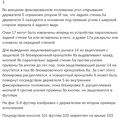
3.
Во внешнем фиксированном положении угол открывания
держателя 5 ограничен упором 5f так, что задняя стенка 5a
держателя 5 находится в основном под прямым углом к широкой
стороне зеркала 4 заднего вида.
Очки 17 могут быть извлечены вперед из устройства параллельно
задней стенке 5a или вставлены в него, а дужки 17a раскрыты или
сложены за передней стенкой.
Для выведения защелкивающего рычага 14 из зацепления с
защелкой 16 блокировочный кронштейн 8a выдавливают назад
кнопкой 9b параллельно задней стенке 5a против усилия
пружины 9a кнопки до тех пор, пока защелкивающий рычаг 14 на
опустится в паз 8b блокировочного кронштейна 8a. За счет этого
блокировка расцепляется, и поворотный кронштейн 6 может быть
повернут посредством держателя 5 во внутреннее
фиксированное положение, пока блокировка 8, расцепляемая
кнопкой 9 против усилия пружины 9a кнопки, не защелкнется в
футляре.
На фиг. 5-8 футляр изображен с держателем во втором примере
исполнения.
Посредством консоли 101 футляр 102 закреплен на крыше 103