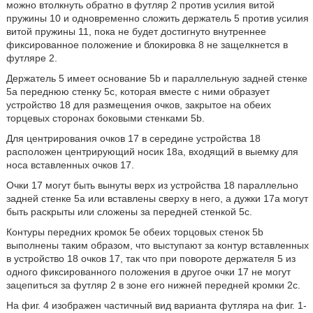
можно втолкнуть обратно в футляр 2 против усилия витой
пружины 10 и одновременно сложить держатель 5 против усилия
витой пружины 11, пока не будет достигнуто внутреннее
фиксированное положение и блокировка 8 не защелкнется в
футляре 2.
Держатель 5 имеет основание 5b и параллельную задней стенке
5a переднюю стенку 5c, которая вместе с ними образует
устройство 18 для размещения очков, закрытое на обеих
торцевых сторонах боковыми стенками 5b.
Для центрирования очков 17 в середине устройства 18
расположен центрирующий носик 18a, входящий в выемку для
носа вставленных очков 17.
Очки 17 могут быть вынуты верх из устройства 18 параллельно
задней стенке 5a или вставлены сверху в него, а дужки 17a могут
быть раскрыты или сложены за передней стенкой 5c.
Контуры передних кромок 5e обеих торцовых стенок 5b
выполнены таким образом, что выступают за контур вставленных
в устройство 18 очков 17, так что при повороте держателя 5 из
одного фиксированного положения в другое очки 17 не могут
зацепиться за футляр 2 в зоне его нижней передней кромки 2c.
На фиг. 4 изображен частичный вид варианта футляра на фиг. 1-