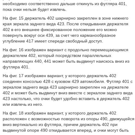
необходимо соответственно дальше откинуть из футляра 401,
пока очки нельзя будет извлечь.
На фиг. 15 держатель 402 шарнирно закреплен в зоне нижнего
края зеркала заднего вида 423. После откидывания держателя
402 в его внешнее фиксированное положение его можно
повернуть вокруг оси 439, за счет чего карманообразное
углубление 417 имеет спереди свободный доступ.
На фиг. 16 изображен вариант с продольно перемещающимся
держателем 402, который посредством параллельных
направляющих 440, 441 может быть выдвинут наискось вниз из
футляра 401.
На фиг. 17 изображен вариант, у которого держатель 402
соединен консолью 428 с кузовом 429 автомобиля. Футляр 401 с
зеркалом заднего вида 423 шарнирно закреплен на держателе
402 и может быть выдвинут вниз вместе с зеркалом заднего вида
423 настолько, что очки будет удобно вставить в держатель 402
или извлечь из него.
На фиг. 18 изображен вариант, у которого держатель 402
расположен с возможностью поворота из опоры 490, движущейся
вниз вертикально из футляра, причем держатель 402 при
выдвинутой опоре 490 откидывается вперед, и очки могут быть