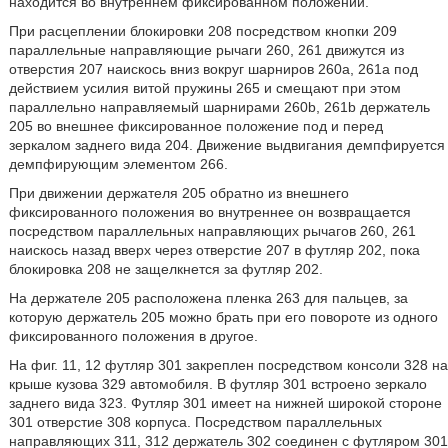
находится во внутреннем фиксированном положении.
При расцеплении блокировки 208 посредством кнопки 209
параллельные направляющие рычаги 260, 261 движутся из
отверстия 207 наискось вниз вокруг шарниров 260a, 261a под
действием усилия витой пружины 265 и смещают при этом
параллельно направляемый шарнирами 260b, 261b держатель
205 во внешнее фиксированное положение под и перед
зеркалом заднего вида 204. Движение выдвигания демпфируется
демпфирующим элементом 266.
При движении держателя 205 обратно из внешнего
фиксированного положения во внутреннее он возвращается
посредством параллельных направляющих рычагов 260, 261
наискось назад вверх через отверстие 207 в футляр 202, пока
блокировка 208 не защелкнется за футляр 202.
На держателе 205 расположена пленка 263 для пальцев, за
которую держатель 205 можно брать при его повороте из одного
фиксированного положения в другое.
На фиг. 11, 12 футляр 301 закреплен посредством консоли 328 на
крыше кузова 329 автомобиля. В футляр 301 встроено зеркало
заднего вида 323. Футляр 301 имеет на нижней широкой стороне
301 отверстие 308 корпуса. Посредством параллельных
направляющих 311, 312 держатель 302 соединен с футляром 301