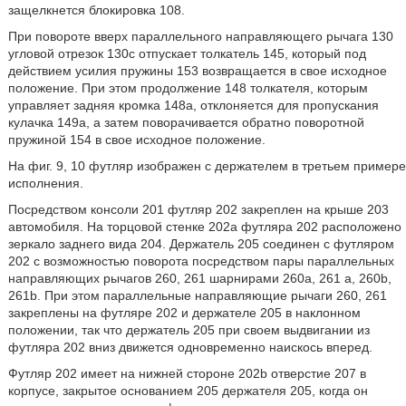
защелкнется блокировка 108.
При повороте вверх параллельного направляющего рычага 130
угловой отрезок 130c отпускает толкатель 145, который под
действием усилия пружины 153 возвращается в свое исходное
положение. При этом продолжение 148 толкателя, которым
управляет задняя кромка 148a, отклоняется для пропускания
кулачка 149a, а затем поворачивается обратно поворотной
пружиной 154 в свое исходное положение.
На фиг. 9, 10 футляр изображен с держателем в третьем примере
исполнения.
Посредством консоли 201 футляр 202 закреплен на крыше 203
автомобиля. На торцовой стенке 202a футляра 202 расположено
зеркало заднего вида 204. Держатель 205 соединен с футляром
202 с возможностью поворота посредством пары параллельных
направляющих рычагов 260, 261 шарнирами 260a, 261 a, 260b,
261b. При этом параллельные направляющие рычаги 260, 261
закреплены на футляре 202 и держателе 205 в наклонном
положении, так что держатель 205 при своем выдвигании из
футляра 202 вниз движется одновременно наискось вперед.
Футляр 202 имеет на нижней стороне 202b отверстие 207 в
корпусе, закрытое основанием 205 держателя 205, когда он