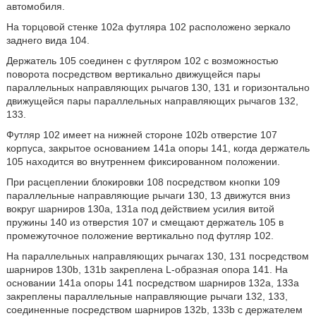
автомобиля.
На торцовой стенке 102a футляра 102 расположено зеркало
заднего вида 104.
Держатель 105 соединен с футляром 102 с возможностью
поворота посредством вертикально движущейся пары
параллельных направляющих рычагов 130, 131 и горизонтально
движущейся пары параллельных направляющих рычагов 132,
133.
Футляр 102 имеет на нижней стороне 102b отверстие 107
корпуса, закрытое основанием 141a опоры 141, когда держатель
105 находится во внутреннем фиксированном положении.
При расцеплении блокировки 108 посредством кнопки 109
параллельные направляющие рычаги 130, 13 движутся вниз
вокруг шарниров 130a, 131a под действием усилия витой
пружины 140 из отверстия 107 и смещают держатель 105 в
промежуточное положение вертикально под футляр 102.
На параллельных направляющих рычагах 130, 131 посредством
шарниров 130b, 131b закреплена L-образная опора 141. На
основании 141a опоры 141 посредством шарниров 132a, 133a
закреплены параллельные направляющие рычаги 132, 133,
соединенные посредством шарниров 132b, 133b с держателем