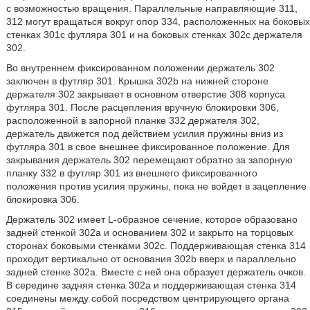
с возможностью вращения. Параллельные направляющие 311,
312 могут вращаться вокруг опор 334, расположенных на боковых
стенках 301c футляра 301 и на боковых стенках 302c держателя
302.
Во внутреннем фиксированном положении держатель 302
заключен в футляр 301. Крышка 302b на нижней стороне
держателя 302 закрывает в основном отверстие 308 корпуса
футляра 301. После расцепления вручную блокировки 306,
расположенной в запорной планке 332 держателя 302,
держатель движется под действием усилия пружины вниз из
футляра 301 в свое внешнее фиксированное положение. Для
закрывания держатель 302 перемещают обратно за запорную
планку 332 в футляр 301 из внешнего фиксированного
положения против усилия пружины, пока не войдет в зацепление
блокировка 306.
Держатель 302 имеет L-образное сечение, которое образовано
задней стенкой 302a и основанием 302 и закрыто на торцовых
сторонах боковыми стенками 302c. Поддерживающая стенка 314
проходит вертикально от основания 302b вверх и параллельно
задней стенке 302a. Вместе с ней она образует держатель очков.
В середине задняя стенка 302a и поддерживающая стенка 314
соединены между собой посредством центрирующего органа