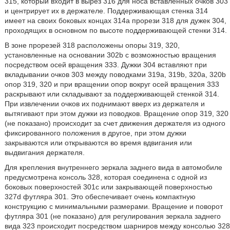
315, который входит в вырез 316 для носа вставленных очков 303
и центрирует их в держателе. Поддерживающая стенка 314
имеет на своих боковых концах 314a прорези 318 для дужек 304,
проходящих в основном по высоте поддерживающей стенки 314.
В зоне прорезей 318 расположены опоры 319, 320,
установленные на основании 302b с возможностью вращения
посредством осей вращения 333. Дужки 304 вставляют при
вкладывании очков 303 между поводками 319a, 319b, 320a, 320b
опор 319, 320 и при вращении опор вокруг осей вращения 333
раскрывают или складывают за поддерживающей стенкой 314.
При извлечении очков их поднимают вверх из держателя и
вытягивают при этом дужки из поводков. Вращение опор 319, 320
(не показано) происходит за счет движения держателя из одного
фиксированного положения в другое, при этом дужки
закрываются или открываются во время вдвигания или
выдвигания держателя.
Для крепления внутреннего зеркала заднего вида в автомобиле
предусмотрена консоль 328, которая соединена с одной из
боковых поверхностей 301c или закрывающей поверхностью
327d футляра 301. Это обеспечивает очень компактную
конструкцию с минимальными размерами. Вращение и поворот
футляра 301 (не показано) для регулирования зеркала заднего
вида 323 происходит посредством шарниров между консолью 328