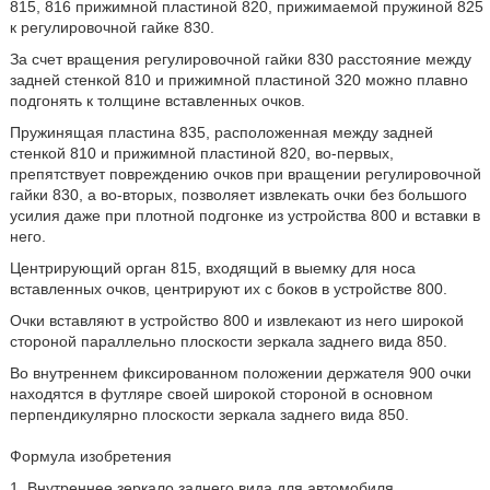
815, 816 прижимной пластиной 820, прижимаемой пружиной 825
к регулировочной гайке 830.
За счет вращения регулировочной гайки 830 расстояние между
задней стенкой 810 и прижимной пластиной 320 можно плавно
подгонять к толщине вставленных очков.
Пружинящая пластина 835, расположенная между задней
стенкой 810 и прижимной пластиной 820, во-первых,
препятствует повреждению очков при вращении регулировочной
гайки 830, а во-вторых, позволяет извлекать очки без большого
усилия даже при плотной подгонке из устройства 800 и вставки в
него.
Центрирующий орган 815, входящий в выемку для носа
вставленных очков, центрируют их с боков в устройстве 800.
Очки вставляют в устройство 800 и извлекают из него широкой
стороной параллельно плоскости зеркала заднего вида 850.
Во внутреннем фиксированном положении держателя 900 очки
находятся в футляре своей широкой стороной в основном
перпендикулярно плоскости зеркала заднего вида 850.
Формула изобретения
1. Внутреннее зеркало заднего вида для автомобиля,