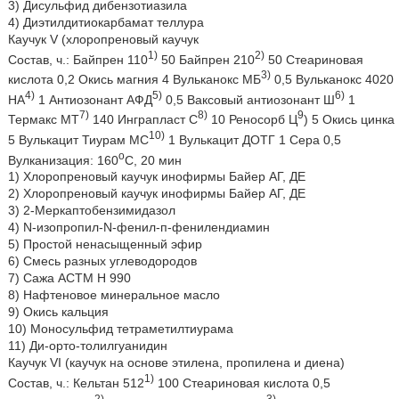
3) Дисульфид дибензотиазила
4) Диэтилдитиокарбамат теллура
Каучук V (хлоропреновый каучук
1)
2)
Состав, ч.: Байпрен 110
50 Байпрен 210
50 Стеариновая
3)
кислота 0,2 Окись магния 4 Вульканокс МБ
0,5 Вульканокс 4020
4)
5)
6)
НА
1 Антиозонант АФД
0,5 Ваксовый антиозонант Ш
1
7)
8)
9
Термакс МТ
140 Инграпласт С
10 Реносорб Ц
) 5 Окись цинка
10)
5 Вулькацит Тиурам МС
1 Вулькацит ДОТГ 1 Сера 0,5
о
Вулканизация: 160
С, 20 мин
1) Хлоропреновый каучук инофирмы Байер АГ, ДЕ
2) Хлоропреновый каучук инофирмы Байер АГ, ДЕ
3) 2-Меркаптобензимидазол
4) N-изопропил-N-фенил-п-фенилендиамин
5) Простой ненасыщенный эфир
6) Смесь разных углеводородов
7) Сажа АСТМ Н 990
8) Нафтеновое минеральное масло
9) Окись кальция
10) Моносульфид тетраметилтиурама
11) Ди-орто-толилгуанидин
Каучук VI (каучук на основе этилена, пропилена и диена)
1)
Состав, ч.: Кельтан 512
100 Стеариновая кислота 0,5
2)
3)