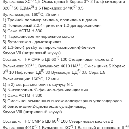
Вульканокс ХС
1,5 Окись цинка 5 Коракс 3
2 Галф сикьюрити
4)
5)
6)
320
50 БДМА
1,5 Перкадокс 14/40
8,5
о
Вулканизация: 160
С, 25 мин
1) Тройной полимер этилена, пропилена и диена
2) Полимерный 2,2,4-триметил-1,2-дигидрохинолин
3) Сажа АСТМ Н 330
4) Парафиновое минеральное масло
5) Бутилгликол - диметакрилат
6) 1,3-бис-(трет.бутилпероксиизопропил)-бензол
Каучук VII (нитриловый каучук)
1)
Состав, ч. : НР СМР 5 ЦВ 60
100 Стеариновая кислота 2
2)
3)
Вульканокс ХС
1 Вульканокс 4010 НА
1 Окись цинка 5 Коракс
4)
5)
6)
3
10 Нефтолен ЦД
30 Вулькацит ЦЦ
0,8 Сера 1,5
о
Вулканизация: 160
С, 12 мин
1) и 2) см. разъяснения к каучуку N 1
3) N-изопропил-N'-фенил-п-фенилендиамин
4) Сажа АСТМ Н 330
5) Смесь ненасыщенных высокомолекулярных углеводородов
6) бензотиазил-2-циклогексилсульфинамид
Каучук VIII (нитриловый каучук).
1)
Состав, ч. : НС СМР 5 ЦВ 60
100 Стеариновая кислота 2
3)
2)
4)
Вульканокс 4010
1 Вульканокс ХС
1 Ваксовый антиозонант Ш