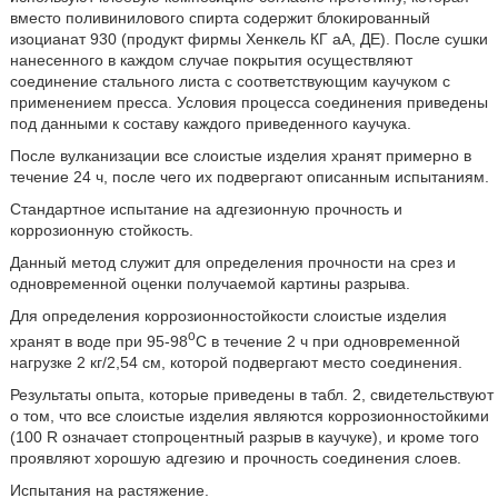
вместо поливинилового спирта содержит блокированный
изоцианат 930 (продукт фирмы Хенкель КГ аА, ДЕ). После сушки
нанесенного в каждом случае покрытия осуществляют
соединение стального листа с соответствующим каучуком с
применением пресса. Условия процесса соединения приведены
под данными к составу каждого приведенного каучука.
После вулканизации все слоистые изделия хранят примерно в
течение 24 ч, после чего их подвергают описанным испытаниям.
Стандартное испытание на адгезионную прочность и
коррозионную стойкость.
Данный метод служит для определения прочности на срез и
одновременной оценки получаемой картины разрыва.
Для определения коррозионностойкости слоистые изделия
o
хранят в воде при 95-98
С в течение 2 ч при одновременной
нагрузке 2 кг/2,54 см, которой подвергают место соединения.
Результаты опыта, которые приведены в табл. 2, свидетельствуют
о том, что все слоистые изделия являются коррозионностойкими
(100 R означает стопроцентный разрыв в каучуке), и кроме того
проявляют хорошую адгезию и прочность соединения слоев.
Испытания на растяжение.