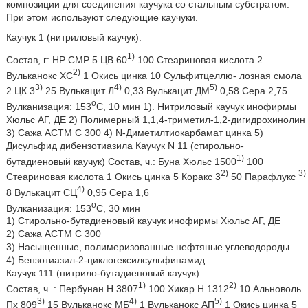
композиции для соединения каучука со стальным субстратом.
При этом используют следующие каучуки.
Каучук 1 (нитриловый каучук).
1)
Состав, г: НР СМР 5 ЦВ 60
100 Стеариновая кислота 2
2)
Вульканокс ХС
1 Окись цинка 10 Сульфитцеллю- лозная смола
3)
4)
5)
2 ЦК 3
25 Вулькацит Л
0,33 Вулькацит ДМ
0,58 Сера 2,75
о
Вулканизация: 153
С, 10 мин 1). Нитриловый каучук инофирмы
Хюльс АГ, ДЕ 2) Полимерный 1,1,4-триметил-1,2-дигидрохинолин
3) Сажа АСТМ С 300 4) N-Диметилтиокарбамат цинка 5)
Дисульфид дибензотиазила Каучук N 11 (стирольно-
1)
бутадиеновый каучук) Состав, ч.: Буна Хюльс 1500
100
2)
3)
Стеариновая кислота 1 Окись цинка 5 Коракс 3
50 Парафлукс
4)
8 Вулькацит СЦ
0,95 Сера 1,6
о
Вулканизация: 153
С, 30 мин
1) Стирольно-бутадиеновый каучук инофирмы Хюльс АГ, ДЕ
2) Сажа АСТМ С 300
3) Насыщенные, полимеризованные нефтяные углеводороды
4) Бензотиазил-2-циклогексилсульфинамид
Каучук 111 (нитрило-бутадиеновый каучук)
1)
2)
Состав, ч. : Пербунан Н 3807
100 Хикар Н 1312
10 Альноволь
3)
4)
5)
Пх 809
15 Вульканокс МБ
1 Вульканокс АП
1 Окись цинка 5