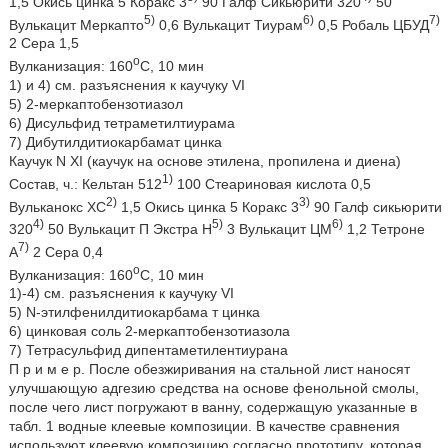
1,5 Окись цинка 5 Коракс 3
90 Галф Сикьюрити 320
50
5)
6)
7)
Вулькацит Меркапто
0,6 Вулькацит Тиурам
0,5 Робаль ЦБУД
2 Сера 1,5
о
Вулканизация: 160
С, 10 мин
1) и 4) см. разъяснения к каучуку VI
5) 2-меркаптобензотиазол
6) Дисульфид тетраметилтиурама
7) Дибутилдитиокарбамат цинка
Каучук N XI (каучук на основе этилена, пропилена и диена)
1)
Состав, ч.: Кельтан 512
100 Стеариновая кислота 0,5
2)
3)
Вульканокс ХС
1,5 Окись цинка 5 Коракс 3
90 Галф сикьюрити
4)
5)
6)
320
50 Вулькацит П Экстра Н
3 Вулькацит ЦМ
1,2 Тетроне
7)
А
2 Сера 0,4
о
Вулканизация: 160
С, 10 мин
1)-4) см. разъяснения к каучуку VI
5) N-этилфенилдитиокарбама т цинка
6) цинковая соль 2-меркаптобензотиазола
7) Тетрасульфид дипентаметилентиурана
П р и м е р. После обезжиривания на стальной лист наносят
улучшающую адгезию средства на основе фенольной смолы,
после чего лист погружают в ванну, содержащую указанные в
табл. 1 водные клеевые композиции. В качестве сравнения
используют клеевую композицию согласно прототипу, которая