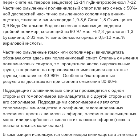
пере- счете на твердое вещество) 12-14 п-Динитрозобензол 7-12
Частично омыленный поливиниловый спирт или его смесь с 50%-
ной дисперсией час- тично омыленного сополимера винил-
ацетата, этилена и винилхлорида 1,9-3,6 Сажа 1,8 Окись цинка
0,9 Вода Остальное Водная клеевая композиция содержит
тройной полимер, состоящий из 60-97 мас. % 2,3-дигалоген-1,3-
бутадиена, 2-33 мас.% винилбензилхлорида и 0,5-10 мас.%
акриловой кислоты.
Частично омыленные гомо- или сополимеры винилацетата
обозначаются здесь как поливиниловый спирт. Степень омыления
поливиниловых спиртов, т.е. процентное число гидроксильных
групп, в пересчете на первоначально имеющиеся ацетатные
группы, составляют 40-98% . Особенно благоприятные
результаты достигаются при степени омыления 80-90%.
Подходящие поливиниловые спирты производятся с одной
стороны от гомополимера винилацетата и с другой стороны от
его сополимера. Подходящими сополимерами являются
сополимеры винилацетата и олефинов, галогенированных
олефинов, простых виниловых эфиров, олефино-ненасыщенных
моно- или дикарбоновых кислот и их сложных эфиров (лишь в
незначительных количествах).
В композиции используются сополимеры винилацетата этилена и