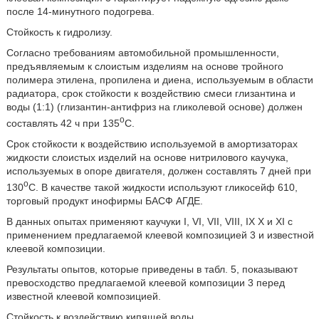
после 14-минутного подогрева.
Стойкость к гидролизу.
Согласно требованиям автомобильной промышленности,
предъявляемым к слоистым изделиям на основе тройного
полимера этилена, пропилена и диена, используемым в области
радиатора, срок стойкости к воздействию смеси глизантина и
воды (1:1) (глизантин-антифриз на гликолевой основе) должен
о
составлять 42 ч при 135
С.
Срок стойкости к воздействию используемой в амортизаторах
жидкости слоистых изделий на основе нитрилового каучука,
используемых в опоре двигателя, должен составлять 7 дней при
o
130
С. В качестве такой жидкости используют гликосейф 610,
торговый продукт инофирмы БАСФ АГДЕ.
В данных опытах применяют каучуки I, VI, VII, VIII, IX Х и XI с
применением предлагаемой клеевой композицией 3 и известной
клеевой композиции.
Результаты опытов, которые приведены в табл. 5, показывают
превосходство предлагаемой клеевой композиции 3 перед
известной клеевой композицией.
Стойкость к воздействию кипящей воды.