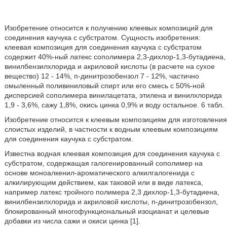
Изобретение относится к получению клеевых композиций для
соединения каучука с субстратом. Сущность изобретения:
клеевая композиция для соединения каучука с субстратом
содержит 40%-ный латекс сополимера 2,3-дихлор-1,3-бутадиена,
винилбензилхлорида и акриловой кислоты (в расчете на сухое
вещество) 12 - 14%, п-динитрозобензол 7 - 12%, частично
омыленный поливиниловый спирт или его смесь с 50%-ной
дисперсией сополимера винилацетата, этилена и винилхлорида
1,9 - 3,6%, сажу 1,8%, окись цинка 0,9% и воду остальное. 6 табл.
Изобретение относится к клеевым композициям для изготовления
слоистых изделий, в частности к водным клеевым композициям
для соединения каучука с субстратом.
Известна водная клеевая композиция для соединения каучука с
субстратом, содержащая галогенированный сополимер на
основе моноалкенил-ароматического алкилгалогенида с
алкилирующим действием, как таковой или в виде латекса,
например латекс тройного полимера 2,3 дихлор-1,3-бутадиена,
винилбензилхлорида и акриловой кислоты, n-динитрозобензол,
блокированный многофункциональный изоцианат и целевые
добавки из числа сажи и окиси цинка [1].