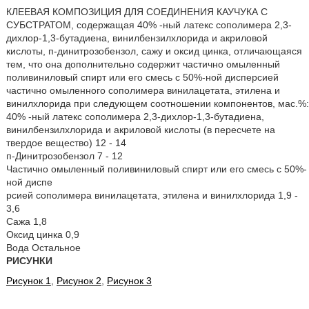
КЛЕЕВАЯ КОМПОЗИЦИЯ ДЛЯ СОЕДИНЕНИЯ КАУЧУКА С
СУБСТРАТОМ, содержащая 40% -ный латекс сополимера 2,3-
дихлор-1,3-бутадиена, винилбензилхлорида и акриловой
кислоты, п-динитрозобензол, сажу и оксид цинка, отличающаяся
тем, что она дополнительно содержит частично омыленный
поливиниловый спирт или его смесь с 50%-ной дисперсией
частично омыленного сополимера винилацетата, этилена и
винилхлорида при следующем соотношении компонентов, мас.%:
40% -ный латекс сополимера 2,3-дихлор-1,3-бутадиена,
винилбензилхлорида и акриловой кислоты (в пересчете на
твердое вещество) 12 - 14
п-Динитрозобензол 7 - 12
Частично омыленный поливиниловый спирт или его смесь с 50%-
ной диспе
рсией сополимера винилацетата, этилена и винилхлорида 1,9 -
3,6
Сажа 1,8
Оксид цинка 0,9
Вода Остальное
РИСУНКИ
Рисунок 1
,
Рисунок 2
,
Рисунок 3