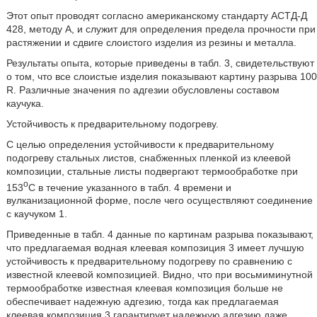
Этот опыт проводят согласно американскому стандарту АСТД-Д
428, методу А, и служит для определения предела прочности при
растяжении и сдвиге слоистого изделия из резины и металла.
Результаты опыта, которые приведены в табл. 3, свидетельствуют
о том, что все слоистые изделия показывают картину разрыва 100
R. Различные значения по адгезии обусловлены составом
каучука.
Устойчивость к предварительному подогреву.
С целью определения устойчивости к предварительному
подогреву стальных листов, снабженных пленкой из клеевой
композиции, стальные листы подвергают термообработке при
о
153
С в течение указанного в табл. 4 времени и
вулканизационной форме, после чего осуществляют соединение
с каучуком 1.
Приведенные в табл. 4 данные по картинам разрыва показывают,
что предлагаемая водная клеевая композиция 3 имеет лучшую
устойчивость к предварительному подогреву по сравнению с
известной клеевой композицией. Видно, что при восьмиминутной
термообработке известная клеевая композиция больше не
обеспечивает надежную адгезию, тогда как предлагаемая
клеевая композиция 3 гарантирует надежную адгезию даже