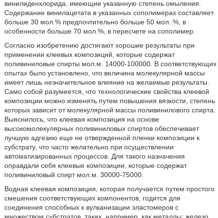
винилиденхлорида, имеющие указанную степень омыления.
Содержание винилацетата в указанных сополимерах составляет
больше 30 мол.% предпочтительно больше 50 мол. %, в
особенности больше 70 мол.%, в пересчете на сополимер.
Согласно изобретению достигают хорошие результаты при
применении клеевых композиций, которые содержат
поливиниловые спирты мол.м. 14000-100000. В соответствующих
опытах было установлено, что величина молекулярной массы
имеет лишь незначительное влияние на желаемые результаты.
Само собой разумеется, что технологические свойства клеевой
композиции можно изменять путем повышения вязкости, степень
которых зависит от молекулярной массы поливинилового спирта.
Выяснилось, что клеевая композиция на основе
высокомолекулярных поливиниловых спиртов обеспечивает
лучшую адгезию еще не отвержденной пленки композиции к
субстрату, что часто желательно при осуществлении
автоматизированных процессов. Для такого назначения
оправдали себя клеевые композиции, которые содержат
поливиниловый спирт мол.м. 30000-75000.
Водная клеевая композиция, которая получается путем простого
смешения соответствующих компонентов, годится для
соединения способных к вулканизации эластомеров с
множеством субстратов, таких, например, как металлы; железо,