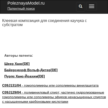
PoleznayaModel.ru
Патентный поиск
Клеевая композиция для соединения каучука с
субстратом
Авторы патента:
Шеер Ханс[DE]
Байерсдорф Вольф-Дитер[DE]
Пурпс Ханс-Йоахим[DE]
C09J131/04
- гомополимеры или сополимеры винилацетата
C09J129/04
- поливиниловый спирт; частично гидролизованные
гомополимеры или сополимеры эфиров ненасыщенных спиртов
с насыщенными карбоновыми кислотами