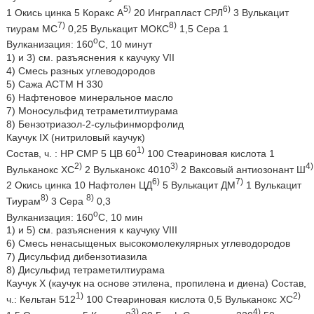
5)
6)
1 Окись цинка 5 Коракс А
20 Инграпласт СРЛ
3 Вулькацит
7)
8)
тиурам МС
0,25 Вулькацит МОКС
1,5 Сера 1
о
Вулканизация: 160
С, 10 минут
1) и 3) см. разъяснения к каучуку VII
4) Смесь разных углеводородов
5) Сажа АСТМ Н 330
6) Нафтеновое минеральное масло
7) Моносульфид тетраметилтиурама
8) Бензотриазол-2-сульфинморфолид
Каучук IX (нитриловый каучук)
1)
Состав, ч. : НР СМР 5 ЦВ 60
100 Стеариновая кислота 1
2)
3)
4)
Вульканокс ХС
2 Вульканокс 4010
2 Ваксовый антиозонант Ш
6)
7)
2 Окись цинка 10 Нафтолен ЦД
5 Вулькацит ДМ
1 Вулькацит
8)
8)
Тиурам
3 Сера
0,3
о
Вулканизация: 160
С, 10 мин
1) и 5) см. разъяснения к каучуку VIII
6) Смесь ненасыщеных высокомолекулярных углеводородов
7) Дисульфид дибензотиазила
8) Дисульфид тетраметилтиурама
Каучук Х (каучук на основе этилена, пропилена и диена) Состав,
1)
2)
ч.: Кельтан 512
100 Стеариновая кислота 0,5 Вульканокс ХС
3)
4)