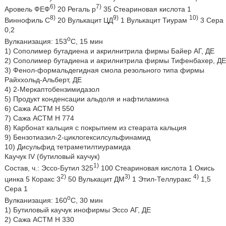
6)
7)
Аровель ФЕФ
20 Регаль р
35 Стеариновая кислота 1
8)
9)
10)
Виннофиль С
20 Вулькацит ЦД
1 Вулькацит Тиурам
3 Сера
0,2
о
Вулканизация: 153
С, 15 мин
1) Сополимер бутадиена и акрилнитрила фирмы Байер АГ, ДЕ
2) Сополимер бутадиена и акрилнитрила фирмы Тифенбахер, ДЕ
3) Фенол-формальдегидная смола резольного типа фирмы
Райххольд-Альберт, ДЕ
4) 2-Меркаптобензимидазол
5) Продукт конденсации альдоля и нафтиламина
6) Сажа АСТМ Н 550
7) Сажа АСТМ Н 774
8) Карбонат кальция с покрытием из стеарата кальция
9) Бензотиазил-2-циклогексилсульфинамид
10) Дисульфид тетраметилтиурамида
Каучук IV (бутиловый каучук)
1)
Состав, ч.: Эссо-Бутил 325
100 Стеариновая кислота 1 Окись
2)
3)
4)
цинка 5 Коракс 3
50 Вулькацит ДМ
1 Этил-Теллуракс
1,5
Сера 1
о
Вулканизация: 160
С, 30 мин
1) Бутиловый каучук инофирмы Эссо АГ, ДЕ
2) Сажа АСТМ Н 330