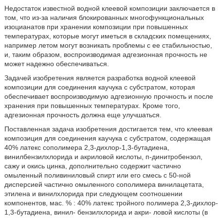
Недостаток известной водной клеевой композиции заключается в
том, что из-за наличия блокированных многофункциональных
изоцианатов при хранении композиции при повышенных
температурах, которые могут иметься в складских помещениях,
например летом могут возникать проблемы с ее стабильностью,
и, таким образом, воспроизводимая адгезионная прочность не
может надежно обеспечиваться.
Задачей изобретения является разработка водной клеевой
композиции для соединения каучука с субстратом, которая
обеспечивает воспроизводимую адгезионную прочность и после
хранения при повышенных температурах. Кроме того,
адгезионная прочность должна еще улучшаться.
Поставленная задача изобретения достигается тем, что клеевая
композиция для соединения каучука с субстратом, содержащая
40% латекс сополимера 2,3-дихлор-1,3-бутадиена,
винилбензилхлорида и акриловой кислоты, п-динитробензол,
сажу и окись цинка, дополнительно содержит частично
омыленный поливиниловый спирт или его смесь с 50-ной
дисперсией частично омыленного сополимера винилацетата,
этилена и винилхлорида при следующем соотношении
компонентов, мас. % : 40% латекс тройного полимера 2,3-дихлор-
1,3-бутадиена, винил- бензилхлорида и акри- ловой кислоты (в