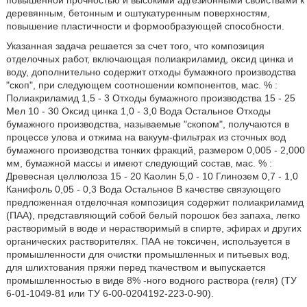
повышенной прочностью и высокими адгезионными свойствами к
деревянным, бетонным и оштукатуренным поверхностям,
повышение пластичности и формообразующей способности.
Указанная задача решается за счет того, что композиция
отделочных работ, включающая полиакриламид, оксид цинка и
воду, дополнительно содержит отходы бумажного производства
"скоп", при следующем соотношении компонентов, мас. % :
Полиакриламид 1,5 - 3 Отходы бумажного производства 15 - 25
Мел 10 - 30 Оксид цинка 1,0 - 3,0 Вода Остальное Отходы
бумажного производства, называемые "скопом", получаются в
процессе улова и отжима на вакуум-фильтрах из сточных вод
бумажного производства тонких фракций, размером 0,005 - 2,000
мм, бумажной массы и имеют следующий состав, мас. % :
Древесная целлюлоза 15 - 20 Каолин 5,0 - 10 Глинозем 0,7 - 1,0
Канифоль 0,05 - 0,3 Вода Остальное В качестве связующего
предложенная отделочная композиция содержит полиакриламид
(ПАА), представляющий собой белый порошок без запаха, легко
растворимый в воде и нерастворимый в спирте, эфирах и других
органических растворителях. ПАА не токсичен, используется в
промышленности для очистки промышленных и питьевых вод,
для шлихтования пряжи перед ткачеством и выпускается
промышленностью в виде 8% -ного водного раствора (геля) (ТУ
6-01-1049-81 или ТУ 6-00-0204192-223-0-90).