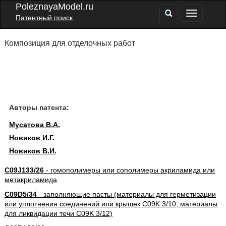
PoleznayaModel.ru
Патентный поиск
Композиция для отделочных работ
Авторы патента:
Мусатова В.А.
Новиков И.Г.
Новиков В.И.
C09J133/26
- гомополимеры или сополимеры акриламида или
метакриламида
C09D5/34
- заполняющие пасты (материалы для герметизации
или уплотнения соединений или крышек C09K 3/10; материалы
для ликвидации течи C09K 3/12)