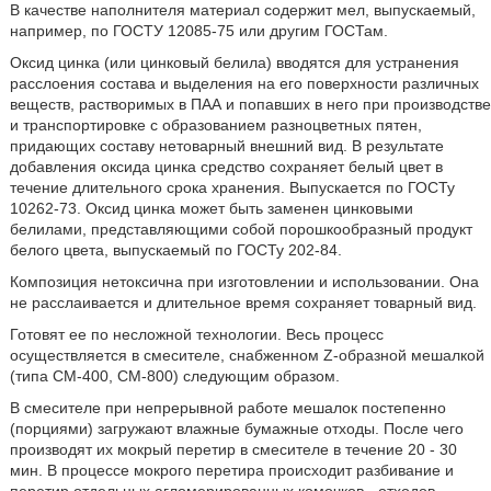
В качестве наполнителя материал содержит мел, выпускаемый,
например, по ГОСТУ 12085-75 или другим ГОСТам.
Оксид цинка (или цинковый белила) вводятся для устранения
расслоения состава и выделения на его поверхности различных
веществ, растворимых в ПАА и попавших в него при производстве
и транспортировке с образованием разноцветных пятен,
придающих составу нетоварный внешний вид. В результате
добавления оксида цинка средство сохраняет белый цвет в
течение длительного срока хранения. Выпускается по ГОСТу
10262-73. Оксид цинка может быть заменен цинковыми
белилами, представляющими собой порошкообразный продукт
белого цвета, выпускаемый по ГОСТу 202-84.
Композиция нетоксична при изготовлении и использовании. Она
не расслаивается и длительное время сохраняет товарный вид.
Готовят ее по несложной технологии. Весь процесс
осуществляется в смесителе, снабженном Z-образной мешалкой
(типа СМ-400, СМ-800) следующим образом.
В смесителе при непрерывной работе мешалок постепенно
(порциями) загружают влажные бумажные отходы. После чего
производят их мокрый перетир в смесителе в течение 20 - 30
мин. В процессе мокрого перетира происходит разбивание и