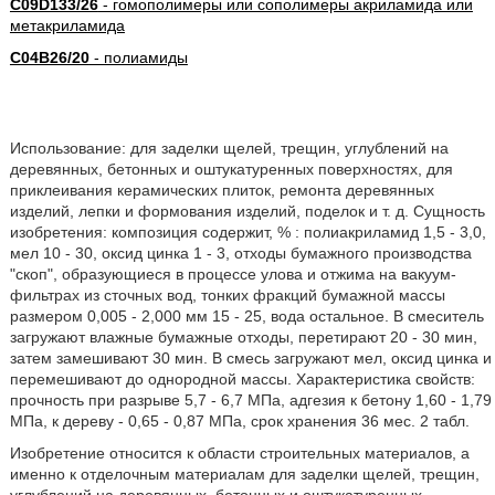
C09D133/26
- гомополимеры или сополимеры акриламида или
метакриламида
C04B26/20
- полиамиды
Использование: для заделки щелей, трещин, углублений на
деревянных, бетонных и оштукатуренных поверхностях, для
приклеивания керамических плиток, ремонта деревянных
изделий, лепки и формования изделий, поделок и т. д. Сущность
изобретения: композиция содержит, % : полиакриламид 1,5 - 3,0,
мел 10 - 30, оксид цинка 1 - 3, отходы бумажного производства
"скоп", образующиеся в процессе улова и отжима на вакуум-
фильтрах из сточных вод, тонких фракций бумажной массы
размером 0,005 - 2,000 мм 15 - 25, вода остальное. В смеситель
загружают влажные бумажные отходы, перетирают 20 - 30 мин,
затем замешивают 30 мин. В смесь загружают мел, оксид цинка и
перемешивают до однородной массы. Характеристика свойств:
прочность при разрыве 5,7 - 6,7 МПа, адгезия к бетону 1,60 - 1,79
МПа, к дереву - 0,65 - 0,87 МПа, срок хранения 36 мес. 2 табл.
Изобретение относится к области строительных материалов, а
именно к отделочным материалам для заделки щелей, трещин,