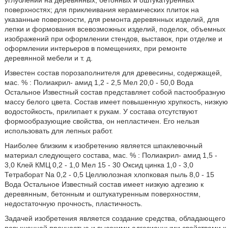
углублений на деревянных, бетонных и оштукатуренных
поверхностях; для приклеивания керамических плиток на
указанные поверхности, для ремонта деревянных изделий, для
лепки и формования всевозможных изделий, поделок, объемных
изображений при оформлении стендов, выставок, при отделке и
оформлении интерьеров в помещениях, при ремонте
деревянной мебели и т. д.
Известен состав порозаполнителя для древесины, содержащей,
мас. % : Полиакрил- амид 1,2 - 2,5 Мел 20,0 - 50,0 Вода
Остальное Известный состав представляет собой пастообразную
массу белого цвета. Состав имеет повышенную хрупкость, низкую
водостойкость, прилипает к рукам. У состава отсутствуют
формообразующие свойства, он непластичен. Его нельзя
использовать для лепных работ.
Наиболее близким к изобретению является шпаклевочный
материал следующего состава, мас. % : Полиакрил- амид 1,5 -
3,0 Клей КМЦ 0,2 - 1,0 Мел 15 - 30 Оксид цинка 1,0 - 3,0
Тетраборат Na 0,2 - 0,5 Целлюлозная хлопковая пыль 8,0 - 15
Вода Остальное Известный состав имеет низкую адгезию к
деревянным, бетонным и оштукатуренным поверхностям,
недостаточную прочность, пластичность.
Задачей изобретения является создание средства, обладающего