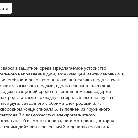
айти
 сварки в защитной среде Предлагаемое устройство
ительного направления дуги, возникающей между сановным и
ия стойкости основного неплавящегося электрода за счет
лнительным электродами, вдоль основного электрода
родом в защитной среде на постоянном токе содержит
электроды, а также приводную спираль 5. включенную во
ной дуги, связанного с обоими электродами 3, 4.
свободном конце спирали 5. выполнен из пружинного
лектрода 3 с возможностью электромагнитного
 пластина 10 из магнитопроводного материала, которая
го взаимодействия с основным 3 и дополнительным 4