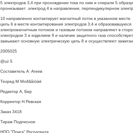
5 электродов 3,4 при прохождении тока по ним и спирали 5 образ
пронизывает .электрод 4 в направлении, перпендикулярном электр
10 направленно контактирует магнитный поток в указанном месте.
цепь 6 в месте контактирования электродов 3,4 и образовавшуюся
электромагнитным потоком и газовым потоком направляют в сторо
электродом 3 и изделием 9 и наличие защитного газа способствуе
замыкают основную электрическую цепь 8 и осуществляют зажиган
2005025
@uz 5
Составитель А. Агеев
Техред M.Moðãåíòàë
Редактор А, Бер
Корректор Н.Ревская
Заказ 3418
Тираж Подписное
НПО "Поиск" Роспатента