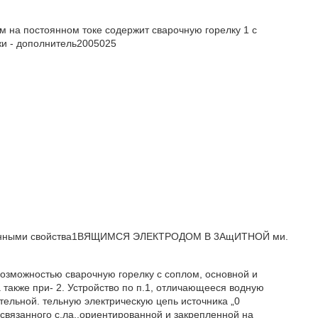
м на постоянном токе содержит сварочную горелку 1 с
ужи - дополнитель2005025
жинными свойства1ВЯЩИМСЯ ЭЛЕКТРОДОМ В 3АщИТНОЙ ми.
возможностью сварочную горелку с соплом, основной и
 также при- 2. Устройство по п.1, отличающееся водную
ительной. тельную электрическую цепь источника „0
связанного с,ла,,ориентированной и закрепленной на