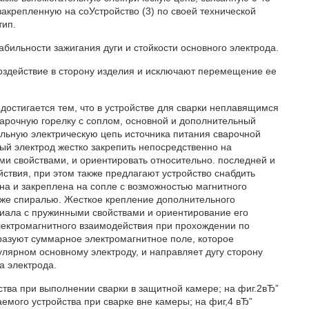
акрепленную на соУстройство (3) по своей технической
тип.
ильности зажигания дуги и стойкости основного электрода.
оздействие в сторону изделия и исключают перемещение ее
достигается тем, что в устройстве для сварки неплавящимся
арочную горелку с соплом, основной и дополнительный
ельную электрическую цепь источника питания сварочной
ый электрод жестко закрепить непосредственно на
и свойствами, и ориентировать относительно. последней и
ствия, при этом также предлагают устройство снабдить
на и закреплена на сопле с возможностью магнитного
кже спиралью. Жесткое крепление дополнительного
риала с пружинными свойствами и ориентирование его
лектромагнитного взаимодействия при прохождении по
разуют суммарное электромагнитное поле, которое
лярном основному электроду, и направляет дугу сторону
а электрода.
ства при выполнении сварки в защитной камере; на фиг.2вЂ”
аемого устройства при сварке вне камеры; на фиг,4 вЂ”