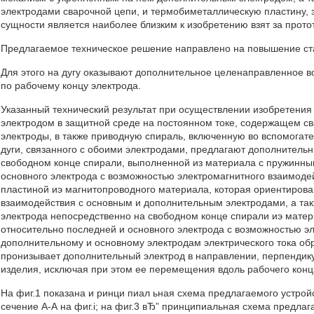
электродами сварочной цепи, и термобиметаллическую пластину, з
сущности является наиболее близким к изобретению взят за прото
Предлагаемое техническое решение направлено на повышение стаб
Для этого на дугу оказывают дополнительное целенаправленное в
по рабочему концу электрода.
Указанный технический результат при осуществлении изобретения 
электродом в защитной среде на постоянном токе, содержащем св
электроды, в также приводную спираль, включенную во вспомогат
дуги, связанного с обоими электродами, предлагают дополнительн
свободном конце спирали, выполненной из материала с пружинным
основного электрода с возможностью электромагнитного взаимодей
пластиной иэ магнитопроводного материала, которая ориентирова
взаимодействия с основным и дополнительным электродами, а та
электрода непосредственно на свободном конце спирали иэ мате
относительно последней и основного электрода с возможностью э
дополнительному и основному электродам электрического тока об
пронизывает дополнительный электрод в направлении, перпендику
изделия, исключая при этом ее перемещения вдоль рабочего конц
На фиг.1 показана и ринци пиал ьная схема предлагаемого устрой
сечение А-А на фиг.i; на фиг.3 вЂ” принципиальная схема предлаг