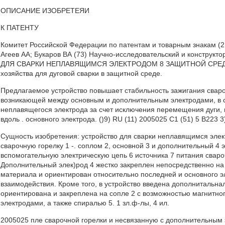
ОПИСАНИЕ ИЗОБРЕТЕЯИ
К ПАТЕНТУ
Комитет Российской Федерации по патентам и товарным знакам (21)
Агеев АА; Букаров ВА (73) Научно-исследовательский и конструк
ДЛЯ СВАРКИ НЕПЛАВЯЩИМСЯ ЭЛЕКТРОДОМ 8 ЗАЩИТНОЙ СРЕДЕ (57
хозяйства для дуговой сварки в защитной среде.
Предлагаемое устройство повышает стабильность зажигания свароч
возникающей между основным и дополнительным электродами, в с
неплавящегося электрода за счет исключения перемещения дуги,
вдоль . основного электрода. ()9) RU (11) 2005025 С1 (51) 5 В223 3
Сущность изобретения: устройство для сварки неплавящимся элек
сварочную горелку 1 -. соплом 2, основной 3 и дополнительный 4 
вспомогательную электрическую цепь 6 источника 7 питания свароч
Дополнительный элек)род 4 жестко закреплен непосредственно на
материала и ориентирован относительно последней и основного э
взаимодействия. Кроме того, в устройство введена дополнитальна
ориентирована и закреплена на сопле 2 с возможностью магнитно
электродами, а также спиралью 5. 1 зл.ф-лы, 4 ил.
2005025 пле сварочной горелки и несвязанную с дополнительным 