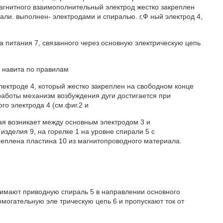
магнитного взаимополнительный электрод жестко закреплен
ли. выполнен- электродами и спиралью. г,Ф ный электрод 4,
а питания 7, связанного через основную электрическую цепь
 навита по правилам
лектроде 4, который жестко закреплен на свободном конце
работы механизм возбуждения дуги достигается при
о электрода 4 (см.фиг.2 и
орая возникает между основным электродом 3 и
зделия 9, на горелке 1 на уровне спирали 5 с
еплена пластина 10 из магнитопроводного материала.
нажимают приводную спираль 5 в направлении основного
омогательную эле трическую цепь 6 и пропускают ток от