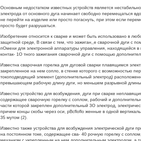
Основным недостатком известных устройств является нестабильное
электрода от основного дуга начинает свободно перемещаться вдо
не перейти на изделие или просто погаснуть, при этом если перем
просто будет разрушаться.
Изобретение относится к сварке и может быть использовано в любо
защитной среде, В связи с тем, что эажиган,,е сварочной дуги с
пОмехи для электронной аппаратуры управления, находящейся в 
контак- 1О тного зажигания сварочной дуги с помощью дополнител
Известна сварочная горелка для дуговой сварки плавящимся эле
закрепленное на нем сопло, в стенке которого с воэможностью п
токоподводящий элемент (дополнительный электрод) расположенны
превышающем рабочую длину дуги, но меньшем разрывной длины д
Известно устройство для возбуждения, дуги при сварке неплавящи
содержащее сварочную горелку с соплом, рабочий и дополнительн
части которой закреплен дополнительный 3О электрод, электричес
причем концы скобы через оси, pBcfloflo женные в одной вертикаль
35 мутом (2).
Известно также устройства для возбуждения электрической дуги п
на постоянном токе, содержащее сва- 40 рочную горелку с сопло
механизм с укрепленным на нем дополнительным электродом, а та