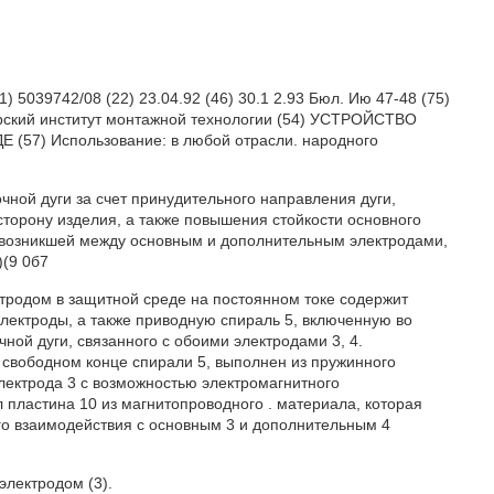
 5039742/08 (22) 23.04.92 (46) 30.1 2.93 Бюл. Ию 47-48 (75)
торский институт монтажной технологии (54) УСТРОЙСТВО
) Использование: в любой отрасли. народного
ной дуги за счет принудительного направления дуги,
торону изделия, а также повышения стойкости основного
 возникшей между основным и дополнительным электродами,
)(9 0б7
тродом в защитной среде на постоянном токе содержит
электроды, а также приводную спираль 5, включенную во
ной дуги, связанного с обоими электродами 3, 4.
 свободном конце спирали 5, выполнен из пружинного
лектрода 3 с возможностью электромагнитного
л пластина 10 из магнитопроводного . материала, которая
го взаимодействия с основным 3 и дополнительным 4
электродом (3).