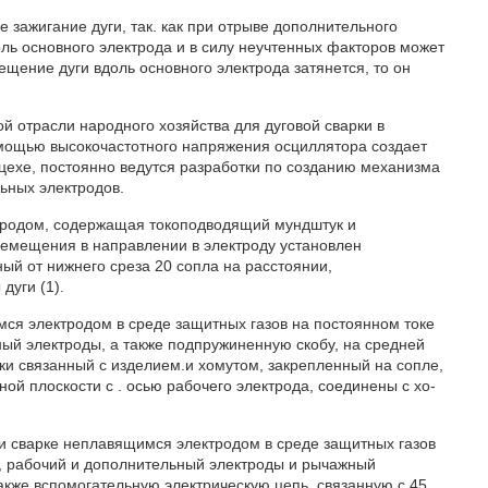
 зажигание дуги, так. как при отрыве дополнительного
ль основного электрода и в силу неучтенных факторов может
ещение дуги вдоль основного электрода затянется, то он
й отрасли народного хозяйства для дуговой сварки в
 помощью высокочастотного напряжения осциллятора создает
цехе, постоянно ведутся разработки по созданию механизма
ьных электродов.
ктродом, содержащая токоподводящий мундштук и
еремещения в направлении в электроду установлен
й от нижнего среза 20 сопла на расстоянии,
уги (1).
мся электродом в среде защитных газов на постоянном токе
ый электроды, а также подпружиненную скобу, на средней
ки связанный с изделием.и хомутом, закрепленный на сопле,
ной плоскости с . осью рабочего электрода, соединены с хо-
ри сварке неплавящимся электродом в среде защитных газов
м, рабочий и дополнительный электроды и рычажный
кже вспомогательную электрическую цепь, связанную с 45