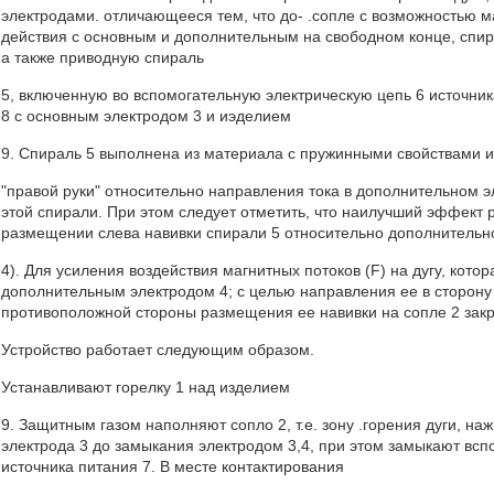
электродами. отличающееся тем, что до- .сопле с возможностью 
действия с основным и дополнительным на свободном конце, спира
а также приводную спираль
5, включенную во вспомогательную электрическую цепь 6 источник
8 с основным электродом 3 и иэделием
9. Спираль 5 выполнена из материала с пружинными свойствами и
"правой руки" относительно направления тока в дополнительном э
этой спирали. При этом следует отметить, что наилучший эффект 
размещении слева навивки спирали 5 относительно дополнительног
4). Для усиления воздействия магнитных потоков (F) на дугу, кот
дополнительным электродом 4; с целью направления ее в сторону и
противоположной стороны размещения ее навивки на сопле 2 закр
Устройство работает следующим образом.
Устанавливают горелку 1 над изделием
9. Защитным газом наполняют сопло 2, т.е. зону .горения дуги, 
электрода 3 до замыкания электродом 3,4, при этом замыкают всп
источника питания 7. В месте контактирования