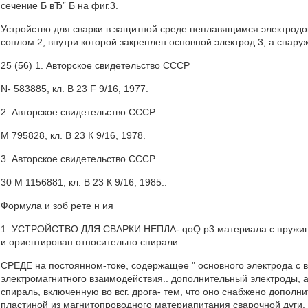
сечение Б вЂ” Б на фиг.3.
Устройство для сварки в защитной среде неплавящимся электродо
соплом 2, внутри которой закреплен основной электрод 3, а снар
25 (56) 1. Авторское свидетельство СССР
N- 583885, кл. В 23 F 9/16, 1977.
2. Авторское свидетельство СССР
М 795828, кл. В 23 К 9/16, 1978.
3. Авторское свидетельство СССР
30 М 1156881, кл. В 23 К 9/16, 1985..
Формула и зоб рете н ия
1. УСТРОЙСТВО ДЛЯ СВАРКИ НЕПЛА- qoQ p3 материала с пру
и.ориентирован относительно спирали
СРЕДЕ на постоянном-токе, содержащее " основного электрода с 
электромагнитного взаимодействия.. дополнительный электроды, а
спираль, включенную во всг. дрога- тем, что оно снабжено дополн
пластиной из магнитопроводного материапитания сварочной дуги, 