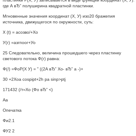
пластинки Р(Х, У) записывается в виде функции координат (Х, У):
где А вЂ” полуширина квадратной пластинки.
Мгновенные значения координат (Х, У) изо20 бражепия
источника, движущегося по окружности, суть:
Х (t) = асозво/+Хо
У(г) =азгпоог+Уо
25 Следовательно, величина прошедшего через пластинку
светового потока Ф(г) равна:
Ф(/) =ФоР(Х У) = " ((2А вЂ” Хо- вЂ” а -)+
30 +2Хоа cospipt+2h pа sinp>ptj
171432 (/т=Хо (Фо вЂ” <)
Аа
Опечатка
Фи2.1
ФУ2 2