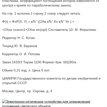
пластинка, коэффициент поглощения которой изменяется от
центра к краям по параболическому закону.
На стр. 1 колонка 2 строку 2 снизу следует читать
Ф(t) = ФоР(Х, У) = вЂ” ((2Аа вЂ” Хо вЂ” Уо ) +
+2Хоа созсоо1+2Уоа sin(opt) Составитель 10. М. Ферштман
Редактор Н. С. Коган
Техред Ю. В. Баранов
Корректор О. И. Попова
Заказ 1433/3 Тираж 1100 Формат бум. 60)(90/а
Обьем 0,21 изд. л. Цена 5 коп.
ЦНИИПИ Государственного комитета по делам изобретений и
открытий СССР
Москва, Центр, пр. Серова, д. 4