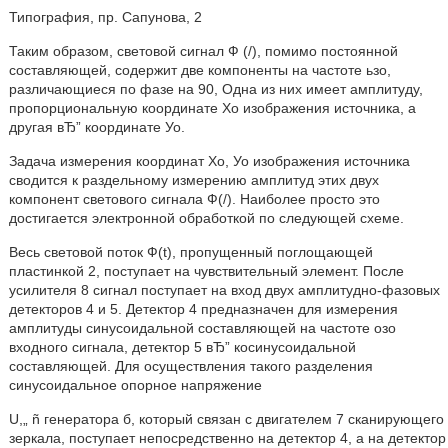
Типография, пр. Сапунова, 2
Таким образом, световой сигнал Ф (/), помимо постоянной
составляющей, содержит две компоненты на частоте ьзо,
различающиеся по фазе на 90, Одна из них имеет амплитуду,
пропорциональную координате Хо изображения источника, а
другая вЂ” координате Уо.
Задача измерения координат Хо, Уо изображения источника
сводится к раздельному измерению амплитуд этих двух
компонент светового сигнала Ф(/). Наиболее просто это
достигается электронной обработкой по следующей схеме.
Весь световой поток Ф(t), пропущенный поглощающей
пластинкой 2, поступает на чувствительный элемент. После
усилителя 8 сигнал поступает на вход двух амплитудно-фазовых
детекторов 4 и 5. Детектор 4 предназначен для измерения
амплитуды синусоидальной составляющей на частоте озо
входного сигнала, детектор 5 вЂ” косинусоидальной
составляющей. Для осуществления такого разделения
синусоидальное опорное напряжение
U,„ ñ генератора б, который связан с двигателем 7 сканирующего
зеркала, поступает непосредственно на детектор 4, а на детектор