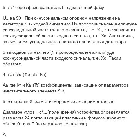
5 вЂ” через фазовращатель 8, сдвигающий фазу
U,„ на 90 . При синусоидальном опорном напряжении на
детекторе 4 выходной сигнал его U> пропорционален амплитуде
сипусоидальной части входного сигнала, т. е. Уо, и не зависит от
косинусоидальной части входного сигнала, т. е. Хо. Аналогично,
за счет косинусоидального опорного напряжения детектора
5 выходной сигнал его (/т пропорционален амплитуде
косинусоидальной части входного сигнала, т. е. Хо. Таким
образом:
4 а /а=Уо (Фо вЂ” Ка)
Аа где Кт и Ка вЂ” коэффициенты, зависящие от параметров
чувствительного элемента 9 и
5 электронной схемы, измеряемые экспериментально.
Диапазон углов + с/„„„(поле зрения) устройства определяется
размером 2А поглощающей пластинки и фокусом входного
объек10 тива F (на чертежах не показан)
А