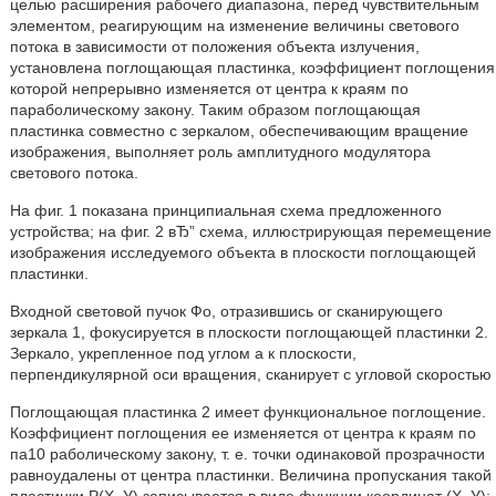
целью расширения рабочего диапазона, перед чувствительным
элементом, реагирующим на изменение величины светового
потока в зависимости от положения объекта излучения,
установлена поглощающая пластинка, коэффициент поглощения
которой непрерывно изменяется от центра к краям по
параболическому закону. Таким образом поглощающая
пластинка совместно с зеркалом, обеспечивающим вращение
изображения, выполняет роль амплитудного модулятора
светового потока.
На фиг. 1 показана принципиальная схема предложенного
устройства; на фиг. 2 вЂ” схема, иллюстрирующая перемещение
изображения исследуемого объекта в плоскости поглощающей
пластинки.
Входной световой пучок Фо, отразившись or сканирующего
зеркала 1, фокусируется в плоскости поглощающей пластинки 2.
Зеркало, укрепленное под углом а к плоскости,
перпендикулярной оси вращения, сканирует с угловой скоростью
Поглощающая пластинка 2 имеет функциональное поглощение.
Коэффициент поглощения ее изменяется от центра к краям по
па10 раболическому закону, т. е. точки одинаковой прозрачности
равноудалены от центра пластинки. Величина пропускания такой