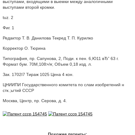
выступами, входящими в выемки между аналогичными
выступами второй кромки.
tuz. 2
Фиг. 1
Редактор T. В. Данилова Текред T. П. Курилко
Корректор О. Тюрина
Типография, пр. Сапунова, 2, Поди. к пен. 6,Ю11 вЂ” 63 г.
Формат бум. 70M,108>/я; Объем 0,18 изд. л.
Зак. 1702I7 Тираж 1025 Цена 4 кон.
ЦНИИПИ Государственного комитета по слам изобретений н
стк.;ьгтий СССР
Москва, Центр, пр. Серова, д. 4.
Похожие патенты: