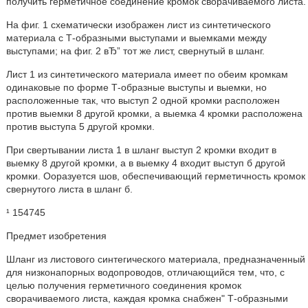
получить герметичное соединение кромок сворачиваемого листа.
На фиг. 1 схематически изображен лист из синтетического
материала с Т-образными выступами и выемками между
выступами; на фиг. 2 вЂ” тот же лист, свернутый в шланг.
Лист 1 из синтетического материала имеет по обеим кромкам
одинаковые по форме Т-образные выступы и выемки, но
расположенные так, что выступ 2 одной кромки расположен
против выемки 8 другой кромки, а выемка 4 кромки расположена
против выступа 5 другой кромки.
При свертывании листа 1 в шланг выступ 2 кромки входит в
выемку 8 другой кромки, а в выемку 4 входит выступ б другой
кромки. Ооразуется шов, обеспечивающий герметичность кромок
свернутого листа в шланг б.
¹ 154745
Предмет изобретения
Шланг из листового синтегического материала, предназначенный
для низконапорных водопроводов, отличающийся тем, что, с
целью получения герметичного соединения кромок
сворачиваемого листа, каждая кромка снабжен" Т-образными