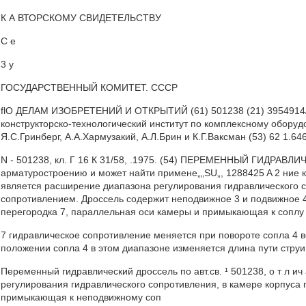
К А ВТОРСКОМУ СВИДЕТЕЛЬСТВУ
C е
3 у
ГОСУДАРСТВЕННЫЙ КОМИТЕТ. СССР
flO ДЕЛАМ ИЗОБРЕТЕНИЙ И ОТКРЫТИЙ (61) 501238 (21) 3954914/25-
конструкторско-технологический институт по комплексному оборуд
Я.С.Гринберг, А.А.Хармузакий, А.Л.Брин и К.Г.Ваксман (53) 62 1.6
N - 501238, кл. Г 16 К 31/58, .1975. (54) ПЕРЕМЕННЫЙ ГИДРАВЛ
арматуростроению и может найти примене„„SU„, 1288425 A 2 ние ка
является расширение диапазона регулирования гидравлического 
сопротивлением. Дроссель содержит неподвижное 3 и подвижное 4
перегородка 7, параллельная оси камеры и примыкающая к соплу
7 гидравлическое сопротивление меняется при повороте сопла 4 во
положении сопла 4 в этом диапазоне изменяется длина пути струи.
Переменный гидравлический дроссель по авт.св. ¹ 501238, о т л и
регулирования гидравлического сопротивления, в камере корпуса 
примыкающая к неподвижному соп