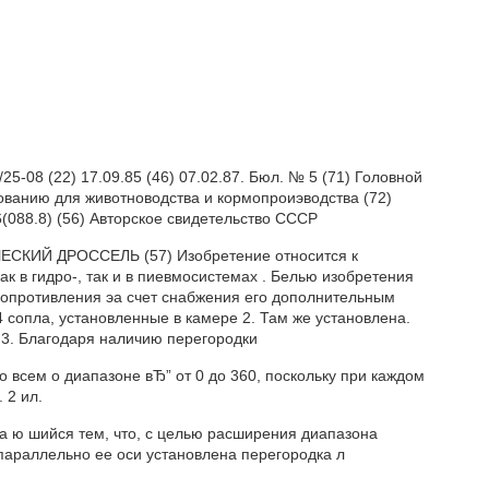
08 (22) 17.09.85 (46) 07.02.87. Бюл. № 5 (71) Головной
ованию для животноводства и кормопроиэводства (72)
46(088.8) (56) Авторское свидетельство СССР
ИЧЕСКИЙ ДРОССЕЛЬ (57) Изобретение относится к
к в гидро-, так и в пиевмосистемах . Белью изобретения
сопротивления эа счет снабжения его дополнительным
 сопла, установленные в камере 2. Там же установлена.
 3. Благодаря наличию перегородки
 всем о диапазоне вЂ” от 0 до 360, поскольку при каждом
 2 ил.
ч а ю шийся тем, что, с целью расширения диапазона
параллельно ее оси установлена перегородка л