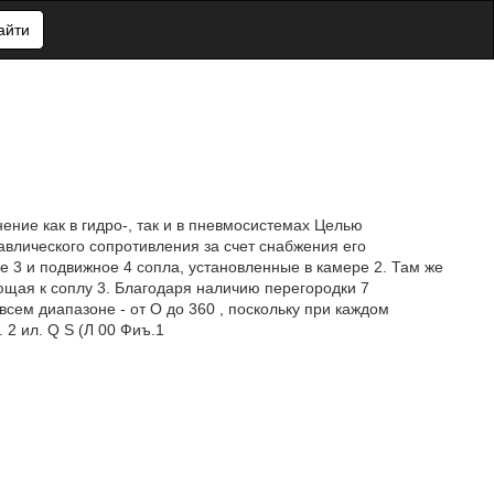
айти
ние как в гидро-, так и в пневмосистемах Целью
влического сопротивления за счет снабжения его
3 и подвижное 4 сопла, установленные в камере 2. Там же
щая к соплу 3. Благодаря наличию перегородки 7
сем диапазоне - от О до 360 , поскольку при каждом
 2 ил. Q S (Л 00 Фиъ.1