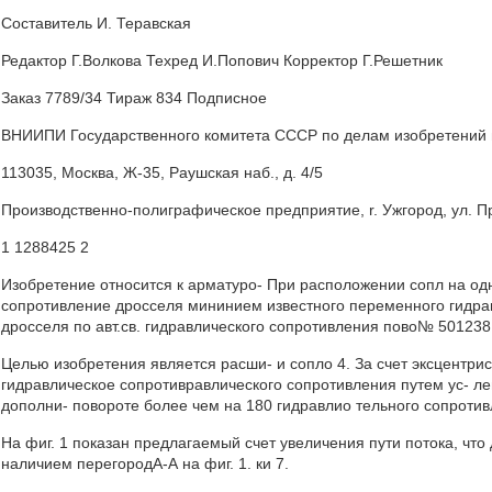
Составитель И. Теравская
Редактор Г.Волкова Техред И.Попович Корректор Г.Решетник
Заказ 7789/34 Тираж 834 Подписное
ВНИИПИ Государственного комитета СССР по делам изобретений 
113035, Москва, Ж-35, Раушская наб., д. 4/5
Производственно-полиграфическое предприятие, r. Ужгород, ул. П
1 1288425 2
Изобретение относится к арматуро- При расположении сопл на од
сопротивление дросселя мининием известного переменного гидрав
дросселя по авт.св. гидравлического сопротивления пово№ 501238. 
Целью изобретения является расши- и сопло 4. За счет эксцентрис
гидравлическое сопротивравлического сопротивления путем ус- ле
дополни- повороте более чем на 180 гидравлио тельного сопротив
На фиг. 1 показан предлагаемый счет увеличения пути потока, что 
наличием перегородА-А на фиг. 1. ки 7.