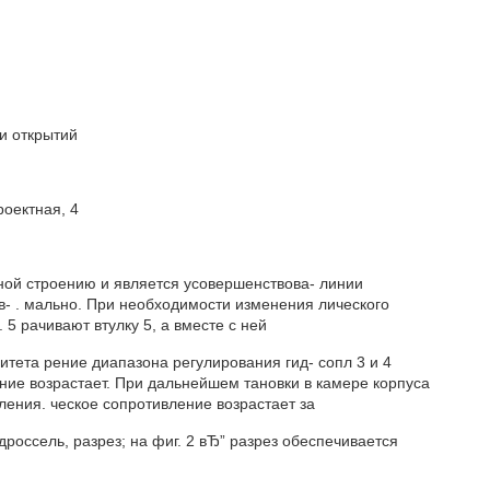
и открытий
роектная, 4
ной строению и является усовершенствова- линии
- . мально. При необходимости изменения лического
5 рачивают втулку 5, а вместе с ней
итета рение диапазона регулирования гид- сопл 3 и 4
ние возрастает. При дальнейшем тановки в камере корпуса
ления. ческое сопротивление возрастает за
дроссель, разрез; на фиг. 2 вЂ” разрез обеспечивается