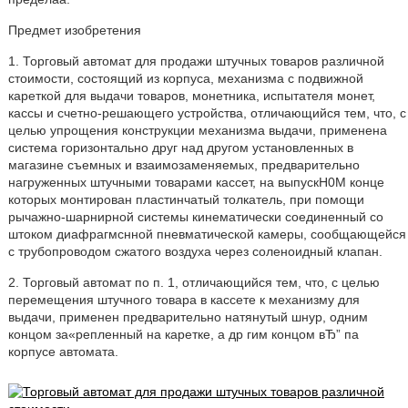
Предмет изобретения
1. Торговый автомат для продажи штучных товаров различной
стоимости, состоящий из корпуса, механизма с подвижной
кареткой для выдачи товаров, монетника, испытателя монет,
кассы и счетно-решающего устройства, отличающийся тем, что, с
целью упрощения конструкции механизма выдачи, применена
система горизонтально друг над другом установленных в
магазине съемных и взаимозаменяемых, предварительно
нагруженных штучными товарами кассет, на выпускН0М конце
которых монтирован пластинчатый толкатель, при помощи
рычажно-шарнирной системы кинематически соединенный со
штоком диафрагмснной пневматической камеры, сообщающейся
с трубопроводом сжатого воздуха через соленоидный клапан.
2. Торговый автомат по п. 1, отличающийся тем, что, с целью
перемещения штучного товара в кассете к механизму для
выдачи, применен предварительно натянутый шнур, одним
концом за«репленный на каретке, а др гим концом вЂ” па
корпусе автомата.