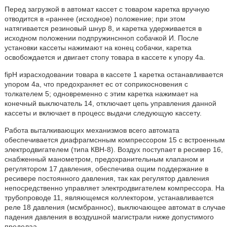
Перед загрузкой в автомат кассет с товаром каретка вручную
отводится в «раннее (исходное) положение; при этом
натягивается резиновый шнур 8, и каретка удерживается в
исходном положении подпружинснноп собачкой И. После
установки кассеты нажимают на конец собачки, каретка
освобождается и двигает стопу товара в кассете к упору 4а.
fipH израсходовании товара в кассете 1 каретка останавливается
упором 4а, что предохраняет ес от соприкосновения с
толкателем 5; одновременно с этим каретка нажимает на
конечный выключатель 14, отключает цепь управления данной
кассеты и включает в процесс выдачи следующую кассету.
Работа выталкивающих механизмов всего автомата
обеспечивается диафрагмснным компрессором 15 с встроенным
электродвигателем (типа КВН-8). Воздух поступает в ресивер 16,
снабженный манометром, предохранительным клапаном и
регулятором 17 давления, обеспечива ощим поддержание в
ресивере постоянного давления, так как регулятор давления
непосредственно управляет электродвигателем компрессора. На
трубопроводе 11, являющемся коллектором, устанавливается
реле 18 давления (мсмбраннос), выключающее автомат в случае
падения давления в воздушной магистрали ниже допустимого
пределаа.