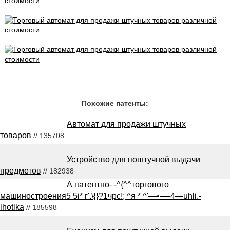
Похожие патенты:
Автомат для продажи штучных
товаров
// 135708
Устройство для поштучной выдачи
предметов
// 182938
А патентно- -^{^^торгового
машиностроения5 5i* г'.\{}?1чрс!; ^я * ^'—•—-4—uhli.-
lhotlka
// 185598