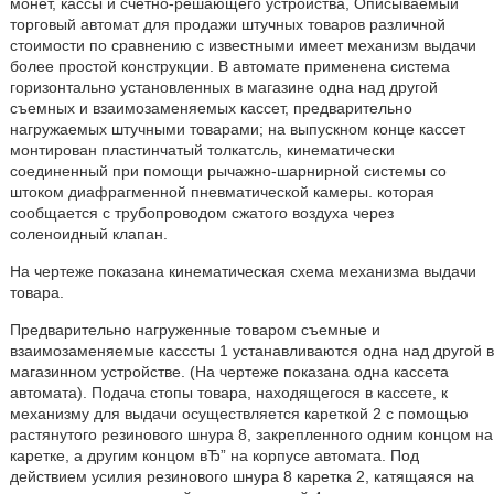
монет, кассы и счетно-решающего устройства, Описываемый
торговый автомат для продажи штучных товаров различной
стоимости по сравнению с известными имеет механизм выдачи
более простой конструкции. В автомате применена система
горизонтально установленных в магазине одна над другой
съемных и взаимозаменяемых кассет, предварительно
нагружаемых штучными товарами; на выпускном конце кассет
монтирован пластинчатый толкатсль, кинематически
соединенный при помощи рычажно-шарнирной системы со
штоком диафрагменной пневматической камеры. которая
сообщается с трубопроводом сжатого воздуха через
соленоидный клапан.
На чертеже показана кинематическая схема механизма выдачи
товара.
Предварительно нагруженные товаром съемные и
взаимозаменяемые касссты 1 устанавливаются одна над другой в
магазинном устройстве. (На чертеже показана одна кассета
автомата). Подача стопы товара, находящегося в кассете, к
механизму для выдачи осуществляется кареткой 2 с помощью
растянутого резинового шнура 8, закрепленного одним концом на
каретке, а другим концом вЂ” на корпусе автомата. Под
действием усилия резинового шнура 8 каретка 2, катящаяся на