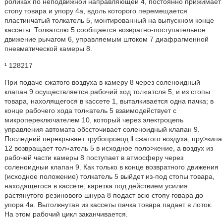
роликах по неподвижной направляющей 4, постоянно прижимает
стопу товара и упору 4а, вдоль которого перемещается
пластинчатый толкатель 5, монтированный на выпускном конце
кассеты. Толкатслю 5 сообщается возвратно-поступательное
движение рычагом 6, управляемым штоком 7 диафрагменной
пневматической камеры 8.
¹ 128217
При подаче сжатого воздуха в камеру 8 через соленоидный
клапан 9 осуществляется рабочий ход тол«атсля 5, и из стопы
товара, нахолящегося в кассете 1, выталкивается одна пачка; в
конце рабочего хода тол«атель 5 взаимодействует с
микропереключателем 10, который через электроцепь
управления автомата обссточивает соленоидный клапан 9.
Последний перекрывает трубопровод ll сжатого воздуха, пру>кипа
12 возвращает тол«атель 5 в исходное поло>кение, а воздух из
рабочей части камеры 8 поступает в атмосферу через
соленоидныи клапан 9. Как только в конце возвратного движения
(исходное положение) толкатель 5 выйдет из-под стопы товара,
находящегося в кассете, каретка под действием усилия
растянутого резинового шнура 8 подаст всю стопу говара до
упора 4а. Вытолкнутая из кассеты пачка товара падает в лоток.
На этом рабочий цикл заканчивается.