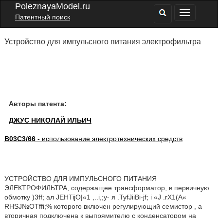
PoleznayaModel.ru
Патентный поиск
Устройство для импульсного питания электрофильтра
Авторы патента:
ДЖУС НИКОЛАЙ ИЛЬИЧ
B03C3/66
- использование электротехнических средств
УСТРОЙСТВО ДЛЯ ИМПУЛЬСНОГО ПИТАНИЯ
ЭЛЕКТРОФИЛЬТРА, содержащее трансформатор, в первичную
обмотку )3ff; ал JEHTijO|«1 ,..i,;y- я .TyfJiiBi-jf; i «J .гХ1(А«
RHSJ№OTffi;% которого включен регулирующий семистор , а
вторичная подключена к выпрямителю с конденсатором на