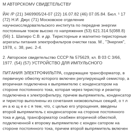
M ABT0PCKOMV СВИДЕТЕЛЬСТВУ
ЙА! /Р (21) 3469905/24-07 (22) 16.07.82 (46) 07.05.84. Бюл. ¹ 17
(72) Н.И. Джус (71) Московское отделение
научноисследовательского института по передаче энергии
постоянным током высоко го напряжения (53) 621.314.5(088.8)
(56) 1. Шапиро С.В. и др. Тиристорные и магнитно-тиристорные
агрегаты питания электрофильтров очистки газа. М., "Энергия",
1978, с. 38, рис. 2-4.
2. Авторское свидетельство СССР № 575629, кл. В 03 С 3/66,
1977. (54) (57) УСТРОЙСТВО ДЛЯ ИМПУЛЬСНОГО
ПИТАНИЯ ЭЛЕКТРОФИЛЬТРА, содержащее трансформатор, в
первичную обмотку которого включен регулирующий семистор, а
вторичная подключена к выпрямителю с конденсатором на
стороне постоянного тока, которая через тиристор и реактор
подключена к электрофильтру, причем выпрямитель, конденсатор
и тиристор выполнены из сочетания низковольтных секций, о т л
ич а ю щ е е с я тем, что, с целью его упрощения, введены
второй выпрямитель с конденсатором на стороне постоянного
тока и диод, трансформатор снабжен вторичной обмоткой,
подключенной к второму выпрямителю с конден сатором на
стороне постоянного тока, причем второй выпрямитель включен