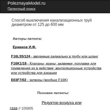
PoleznayaModel.ru
Патентный поиск
Способ выключения канализационных труб
диаметром от 125 до 600 мм
Авторы патента:
Ермаков И.Ф.
F16L55/124
- вводимые радиально в трубу или шланг
F16K1/18
- Клапаны; краны; задвижки; поплавки для
приведения их в действие; вентиляционные устройства
или устройства для аэрации
E03F7/02
- затворы (вообще F16K)
Похожие патенты:
Редуктор воздуха или
газа
// 105805