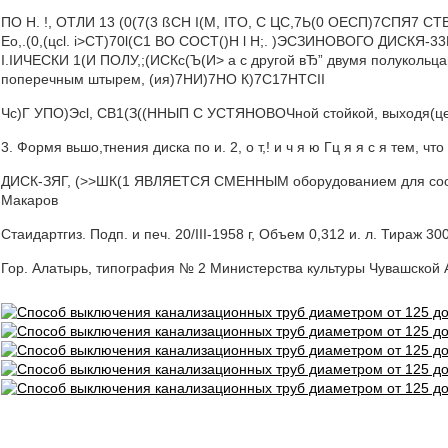
ПО Н. !, ОТЛИ 13 (0(7(3 ßCH I(М, ITO, С ЦС,7Ь(0 ОЕСП)7СПЯ7 СТ
Ео,.(0,(цсl. i>CT)70l(C1 ВО COCT()H l H;. )ЭСЗИНОВОГО ДИСКЯ-3
I.IИЧЕСКИ 1(И ПОЛУ,;(ИСКс(Ъ(И> а с другой вЂ” двумя полуколь
поперечным штырем, (ия)7НИ)7НО К)7С17HTCII
Чс)Г УПО)Эсl, СВ1(З((ННЫП С УСТЯНОВОЧной стойкой, выходя(цей 
3. Формя вьшо,тнения диска по и. 2, о т,! и ч я ю Гц я я с я тем, что
ДИСК-ЗЯГ, (>>ШК(1 ЯВЛЯЕТСЯ СМЕННЫМ оборудованием для соотвс
Макаров
Стаидартгиз. Подп. и печ. 20/III-1958 г, Объем 0,312 и. л. Тираж 30
Гор. Алатырь, типография № 2 Министерства культуры Чувашской 