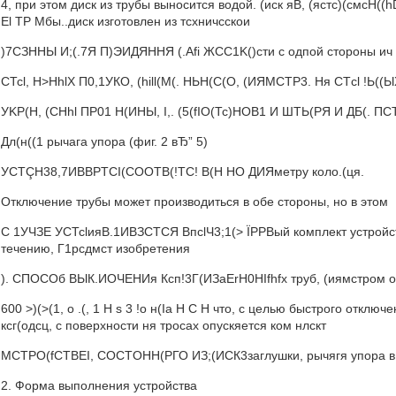
4, при этом диск из трубы выносится водой. (иск яВ, (ястс)(смсH((hDI
El ТР Мбы..диск изготовлен из тсхничсскои
)7СЗННЫ И;(.7Я П)ЭИДЯННЯ (.Afi ЖСС1K()сти с одпой стороны ич cT 
СТсl, H>HhlX П0,1УКО, (hill(М(. НЬН(С(О, (ИЯМСТР3. Ня CTсl !Ь((ЫХ
УKP(Н, (СHhl ПР01 Н(ИНЫ, I,. (5(fIO(Тс)НОВ1 И ШТЬ(РЯ И ДБ(. ПС
Дл(н((1 рычага упора (фиг. 2 вЂ” 5)
УCTÇH38,7ИBBPTCI(COOTB(!ТС! В(Н НО ДИЯметру коло.(ця.
Отключение трубы может производиться в обе стороны, но в этом
С 1УЧЗЕ УСТсlияВ.1ИВЗСТСЯ ВпсlЧ3;1(> ÏPPВый комплект устройст
течению, Г1рсдмст изобретения
). СПОСОб ВЫК.ИОЧЕНИя Ксп!3Г(ИЗаErH0HIfhfx труб, (иямстром от
600 >)(>(1, о .(, 1 H s 3 !о н(Ia H C H что, с целью быстрого откл
ксг(одсц, с поверхности ня тросах опускяется ком нлскт
МCTPO(fCТBEI, COCTOHH(PГО ИЗ;(ИСК3заглушки, рычягя упора в с
2. Форма выполнения устройства