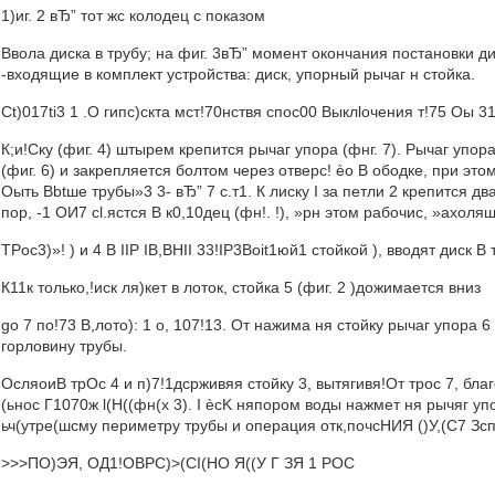
1)иг. 2 вЂ” тот жс колодец с показом
Ввола диска в трубу; на фиг. 3вЂ” момент окончания постановки дис
-входящие в комплект устройства: диск, упорный рычаг н стойка.
Сt)017ti3 1 .О гипс)скта мст!70нствя спос00 Выклlочения т!75 Оы 
К;и!Ску (фиг. 4) штырем крепится рычаг упора (фнг. 7). Рычаг уп
(фиг. 6) и закрепляется болтом через отверс! èo В ободке, при этом
Оыть Bbtше трубы»3 3- вЂ” 7 с.т1. К лиску I за петли 2 крепится дв
пор, -1 ОИ7 сl.ястся В к0,10дец (фн!. !), »рн этом рабочис, »ахол
TPoc3)»! ) и 4 B IIP IB,BHII 33!IP3Boit1юй1 стойкой ), вводят диск В т
К11к только,!иск ля)кет в лоток, стойка 5 (фиг. 2 )дожимается вниз
go 7 по!73 B,лото): 1 o, 107!13. От нажима ня стойку рычаг упора 
горловину трубы.
ОсляоиВ трОс 4 и п)7!1дсрживяя стойку 3, вытягивя!От трос 7, благодар
(ьнос Г1070ж l(H((фн(х 3). I ècK няпором воды нажмет ня рычяг упор
ьч(утре(шсму периметру трубы и операция отк,почсНИЯ ()У,(С7 Зсп
>>>ПО)ЭЯ, ОД1!ОВРС)>(СI(HO Я((У Г ЗЯ 1 РОС