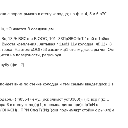
ка с пором рычага в стену колодца; на фнг. 4, 5 и 6 вЂ”
311к, »О чаются B следующем.
ора Вк, 13;!ЫВЯСтoя В ООС, 101. 33ПрЯВОЧвЂ” пой с.1ойкн
 Высота крепления, .читывая г.;1мб1!11у колодца, л!),1)к»3
а троса. На этом сООI7ti3 заканчив)1 ется» диск с ры чеп Ом
ящисся на поверхности, регулируя
рубу (фиг. 2) .
6 пойдет вниз по стенке колодца и тем самым введет диск 1 в
я,¹ ) f)8364 чему,.(иск зяймст уст3303()ill(i!c вср п(кс ..
а 6 в степу коло,(ц(1, я резина диска при)к IpTcH к
(ОНЧСH(l. ПРИ Спс(Т((И;(((скя поднимяк)т стойку с рычяп)м