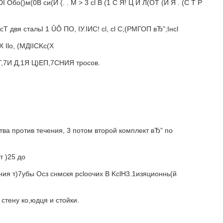
 Обо()м(0В си(И (. . М > 3 сl В (1 С Я! Ц И Л(OT (И Я . (С T P
двя стальI 1 ÛÕ ПО, IУ.IИС! сl, cl C;(PМГОП вЂ”;Iнcl
 Ilо, (МДIIСKс(Х
Т,7И Д,1Я Ц)ЕП,7СНИЯ тросов.
ва против течения, 3 потом второй комплект вЂ” по
 )25 до
ючения т)7убы Осз снмскя рсlоочих В KclH3.1изяционнь(й
тену ко,юдця и стойки.