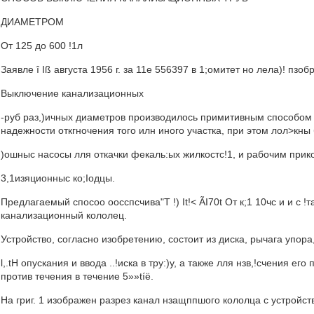
ДИАМЕТРОМ
От 125 до 600 !1л
Заявле î Iß августа 1956 г. за 11е 556397 в 1;омитет но лела)! п
Выключение канализационных
-руб раз,)ичных диаметров производилось примитивным способом 
надежности откгночения того илн иного участка, при этом лол>кн
)ошныс насосы лля откачки фекаль:ых жилкостс!1, и рабочим прико
3,1изяционныс ко;Iодцы.
Предлагаемый спосоо оосспсчива"T !) It!< ÃI70t От к;1 10чс и и с !
канализационный кололец.
Устройство, согласно изобретению, состоит из диска, рычага упора
l,.tH опускания и ввода ..!иска в тру:)у, а также лля нзв,!счения ег
против течения в течение 5»»tíë.
На григ. 1 изображен разрез канал нзащппшогo кололца с устройств