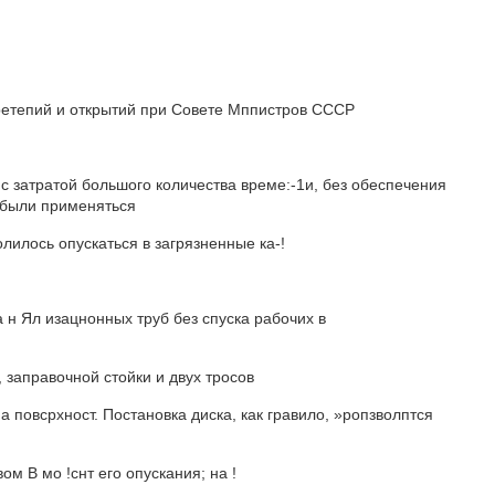
зобретепий и открытий при Совете Мппистров CCCР
с затратой большого количества време:-1и, без обеспечения
ы были применяться
лилось опускаться в загрязненные ка-!
та н Ял изацнонных труб без спуска рабочих в
, заправочной стойки и двух тросов
о па повсрхност. Постановка диска, как гравило, »ропзволптся
ом В мо !снт его опускания; на !