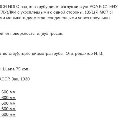
ВСН НОГО вво,тя в трубу дискя-заглушки с упоPOA В С1 ЕНУ
3ГЛУ(ЛКИ с укрсплеш(ыми с одной стороны, (ВУ1(Я МС7 сl
цами меньшего диаметра, соединенными через проушины
ня поверхность, и;(вух тросов.
тству(огцего диаметра трубы, Отв. редактор И. В.
0. LLena 75 коп.
АССР. Зак. 1930