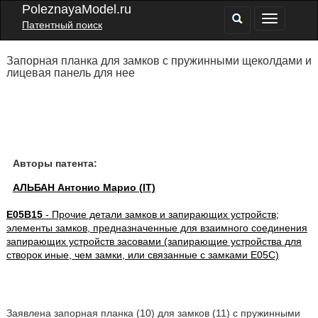
PoleznayaModel.ru
Патентный поиск
Запорная планка для замков с пружинными щеколдами и
лицевая панель для нее
Авторы патента:
АЛЬБАН Антонио Марио (IT)
E05B15
- Прочие детали замков и запирающих устройств;
элементы замков, предназначенные для взаимного соединения
запирающих устройств засовами (запирающие устройства для
створок иные, чем замки, или связанные с замками E05C)
Заявлена запорная планка (10) для замков (11) с пружинными