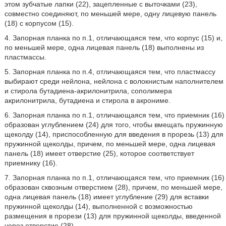
этом зубчатые лапки (22), зацепленные с выточками (23),
совместно соединяют, по меньшей мере, одну лицевую панель
(18) с корпусом (15).
4. Запорная планка по п.1, отличающаяся тем, что корпус (15) и,
по меньшей мере, одна лицевая панель (18) выполнены из
пластмассы.
5. Запорная планка по п.4, отличающаяся тем, что пластмассу
выбирают среди нейлона, нейлона с волокнистым наполнителем
и стирола бутадиена-акрилонитрила, сополимера
акрилонитрила, бутадиена и стирола в акрониме.
6. Запорная планка по п.1, отличающаяся тем, что приемник (16)
образован углублением (24) для того, чтобы вмещать пружинную
щеколду (14), приспособленную для введения в прорезь (13) для
пружинной щеколды, причем, по меньшей мере, одна лицевая
панель (18) имеет отверстие (25), которое соответствует
приемнику (16).
7. Запорная планка по п.1, отличающаяся тем, что приемник (16)
образован сквозным отверстием (28), причем, по меньшей мере,
одна лицевая панель (18) имеет углубление (29) для вставки
пружинной щеколды (14), выполненной с возможностью
размещения в прорези (13) для пружинной щеколды, введенной
через отверстие (28).