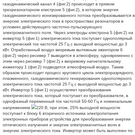
газодинамический канал 4 (фиг.2) происходит в прямом
трехрезонаторном клистроне 5 (фиг.2), в котором энергия
газодинамического ионизированного потока преобразовывается в
энергию электрического тока в пространствах резонаторов в
условиях действующего частотно-пульсирующего
электромагнитного поля. Через электроды клистрона 5 (фиг.2) на
инвертор 5 (фиг.1) электрического тока поступает однополярный
электрический ток частотой 25 Гц с выходной мощностью до 3
кВт. Отработанный воздух вихревым вытяжным эжектором 6
(фиг.2) через ресивер 7 выводится в атмосферу, одновременно с
этим через ресивер 7 (фиг.2) к вихревому нагнетательному
инжектору 1 (фиг.2) подводится атмосферный воздух. Таким
образом происходит процесс кругового цикла электроразрядного,
плазменного, газодинамического генерирования однополярного
электрического тока частотой 25 Гц с выходной мощностью до 3
кВт. Инвертор 5 (фиг.1) осуществляет преобразование
электрического тока, который поступает из преобразователя, в
однофазный переменный ток частотой 50-60 Гц и номинальным
напряжением
220 В, при этом, 25% выходной мощности
поступает к блоку 6 вторичного источника электропитания
электронных приборов устройства для преобразования энергии
оптического излучения и энергии электромагнитных волн в
энергию электрического тока. Инвертор может быть выполнен по