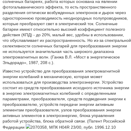
солнечных батареях, работа которых основана на явлении
фотогальванического эффекта, то есть пространственного
разделения оптически возбужденных электронов и дырок через
одностороннюю проводимость неоднородных полупроводников,
которые преобразуют свет в электрический ток. Солнечные
батареи имеют относительно высокий коэффициент полезного
действия (КПД) - до 20%, малый вес, удобны в использовании,
что обуславливает их распространенность. Но из-за спектральной
селективности солнечных батарей для преобразования энергии
не используется значительная часть широкого диапазона
электромагнитных волн. (Ганжа В.Л. «Мост в энергетическое
Эльдорадо», 1987, 208 с.).
Известно устройство для преобразования электромагнитной
энергии колебаний в механическую, которая может
использоваться для производства электроэнергии. Устройство
состоит из средств преобразования исходного источника энергии
в энергию электромагнитных колебаний с определенными
параметрами, преобразователя, средств подведения энергии к
преобразователю, устройств передачи энергии активным
элементам преобразователя, узлов преобразования энергии
активных элементов в электроэнергию, блока управления
работой устройства, блока обратной связи. (Патент Российской
Федерации
2070358, МПК H04R 23/00, публ. 1996.12.10