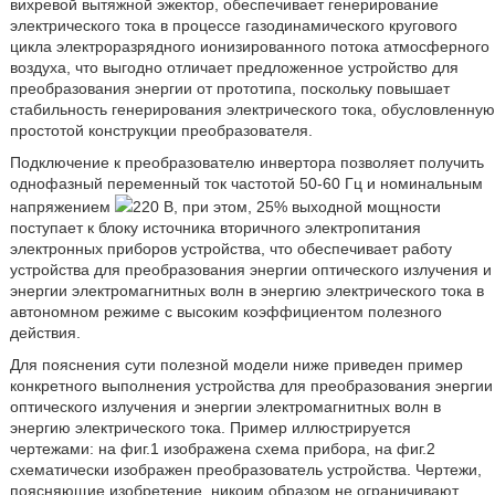
вихревой вытяжной эжектор, обеспечивает генерирование
электрического тока в процессе газодинамического кругового
цикла электроразрядного ионизированного потока атмосферного
воздуха, что выгодно отличает предложенное устройство для
преобразования энергии от прототипа, поскольку повышает
стабильность генерирования электрического тока, обусловленную
простотой конструкции преобразователя.
Подключение к преобразователю инвертора позволяет получить
однофазный переменный ток частотой 50-60 Гц и номинальным
напряжением
220 В, при этом, 25% выходной мощности
поступает к блоку источника вторичного электропитания
электронных приборов устройства, что обеспечивает работу
устройства для преобразования энергии оптического излучения и
энергии электромагнитных волн в энергию электрического тока в
автономном режиме с высоким коэффициентом полезного
действия.
Для пояснения сути полезной модели ниже приведен пример
конкретного выполнения устройства для преобразования энергии
оптического излучения и энергии электромагнитных волн в
энергию электрического тока. Пример иллюстрируется
чертежами: на фиг.1 изображена схема прибора, на фиг.2
схематически изображен преобразователь устройства. Чертежи,
поясняющие изобретение, никоим образом не ограничивают