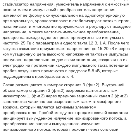
стабилизатор напряжения, умножитель напряжения с емкостным
накопителем и импульсный преобразователь напряжения
изменяют ее форму с синусоидальной на однополупериодную
прямоугольную, уравновешивают и стабилизируют поток энергии,
накапливают и многократно приумножают и регулируют исходное
напряжение, а также частотно-импульсное преобразование,
дающее на выходе однополярные прямоугольные импульсы с
частотой 25 Гц с параметрами одного такта 12 В, 1 А. После чего
катушка зажигания приумножает напряжение до 15-20 кВ и через
коммутационную цепь высокого напряжения тактовые импульсы
поступают параллельно на две свечи зажигания, создавая на их
электродах на протяжении каждого импульсного такта потенциал
пробоя воздушного промежутка в пределах 5-8 кВ, которые
подсоединены к преобразователю 4.
Свечи размещаются в камерах сгорания 3 (фиг.2). Внутренний
объем камер сгорания 3 (фиг.2) вихревым нагнетательным
инжектором 1, (фиг.2) через предионизационный канал 2 (фиг.2)
заполняется частично ионизированным газом атмосферного
воздуха, который является активным элементом
преобразователя. Пробой между электродами свечей зажигания
инициирует вынужденное излучение ионизированного потока, а
преобразование энергии вынужденного излучения
ионизированного потока, который проходит через сопловой