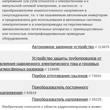
напряжения 12в 220в относится к электротехнике и к
импульсной силовой электронике, в частности - к
преобразователям знакопостоянного напряжения в
синусоидальное, т.е. к так называемым автономным инверторам
и предназначена для использования в автономных системах
электропитания и в электроприводах на перспективных
авиакосмических летательных аппаратах с преимущественно
или полностью электрифицированным приводным
оборудованием.
Автономное зарядное устройство
// 113875
Устройство защиты трубопроводов от
влияния наведенного электрического тока и грозовых
атмосферных разрядов
// 124685
Прибор отпугивания грызунов
// 73591
Преобразователь постоянного
напряжения
// 63619
Преобразователь напряжения
// 55225
Изобретение относится к области радиоэлектроники и может