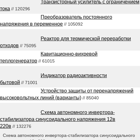
Транзисторный усилитель с ограничением
тока
// 120296
Преобразователь постоянного
напряжения в переменное
// 105092
Реактор для термической переработки
отходов
// 75095
Кавитационно-вихревой
теплогенератор
// 61015
Индикатор радиоактивности
бытовой
// 71001
Устройство защиты от перенапряжений
высоковольтных линий (варианты)
// 85040
Схема автономного инвертора-
стабилизатора синусоидального напряжения 12в
220в
// 132276
Схема автономного инвертора-стабилизатора синусоидального