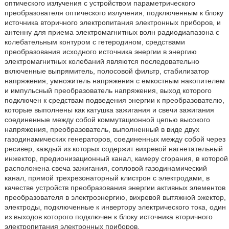
оптического излучения с устройством параметрического
преобразователя оптического излучения, подключенным к блоку
источника вторичного электропитания электронных приборов, и
антенну для приема электромагнитных волн радиодиапазона с
колебательным контуром с гетеродином, средствами
преобразования исходного источника энергии в энергию
электромагнитных колебаний являются последовательно
включенные выпрямитель, полосовой фильтр, стабилизатор
напряжения, умножитель напряжения с емкостным накопителем
и импульсный преобразователь напряжения, выход которого
подключен к средствам подведения энергии к преобразователю,
которые выполнены как катушка зажигания и свечи зажигания
соединенные между собой коммутационной цепью высокого
напряжения, преобразователь, выполненный в виде двух
газодинамических генераторов, соединенных между собой через
ресивер, каждый из которых содержит вихревой нагнетательный
инжектор, предионизационный канал, камеру сгорания, в которой
расположена свеча зажигания, сопловой газодинамический
канал, прямой трехрезонаторный клистрон с электродами, в
качестве устройств преобразования энергии активных элементов
преобразователя в электроэнергию, вихревой вытяжной эжектор,
электроды, подключенные к инвертору электрического тока, один
из выходов которого подключен к блоку источника вторичного
электропитания электронных приборов.