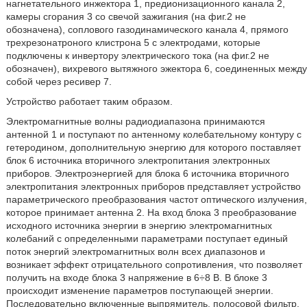
нагнетательного инжектора 1, предионизационного канала 2,
камеры сгорания 3 со свечой зажигания (на фиг.2 не
обозначена), соплового газодинамического канала 4, прямого
трехрезонатроного клистрона 5 с электродами, которые
подключены к инвертору электрического тока (на фиг.2 не
обозначен), вихревого вытяжного эжектора 6, соединенных между
собой через ресивер 7.
Устройство работает таким образом.
Электромагнитные волны радиодиапазона принимаются
антенной 1 и поступают по антенному колебательному контуру с
гетеродином, дополнительную энергию для которого поставляет
блок 6 источника вторичного электропитания электронных
приборов. Электроэнергией для блока 6 источника вторичного
электропитания электронных приборов представляет устройство
параметрического преобразования частот оптического излучения,
которое принимает антенна 2. На вход блока 3 преобразование
исходного источника энергии в энергию электромагнитных
колебаний с определенными параметрами поступает единый
поток энергий электромагнитных волн всех диапазонов и
возникает эффект отрицательного сопротивления, что позволяет
получить на входе блока 3 напряжение в 6÷8 В. В блоке 3
происходит изменение параметров поступающей энергии.
Последовательно включенные выпрямитель, полосовой фильтр,