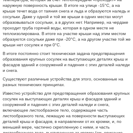
наружную поверхность крыши. В итоге на улице -15°С, а на
крыше течет вода от таяния снега и льда и образуются наледь и
сосульки. Даже у одной и той же крыши в одних местах могут
образовываться сосульки, а в других нет. Например, на чердаке
проходит труба горячей воды, которая в одном месте не
теплоизолирована. В итоге на участке крыши над этим местом
образуются сосульки даже при -20°С, а на другом участке той же
крыши нет сосулек и при 0°С.
В итоге постоянно стоит техническая задача предотвращения
образования крупных сосулек на выступающих деталях крыш и
фасадов зданий и сооружений и падения с этих деталей наледи
и снега.
Существуют различные устройства для этого, основанные на
разных технических принципах.
Известно устройство для предотвращения образования крупных
сосулек на выступающих деталях крыш и фасадов зданий и
сооружений и падения с этих деталей наледи и снега,
включающее листообразное тело, содержащее часть
листообразного тела, лежащую на поверхности выступающих
деталей крыш и фасадов, в направлении от их кромки, и, по
меньшей мере, частично скрепленную с ними, и часть
листообразного тела, выступающую за кромку (см. описание