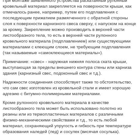
При монтаже заявленного устройства раскатанный рулонный
кровельный материал закрепляется на поверхности крыши, как
отмечалось ранее, например, путем его подплавления с
последующим прижатием размягченного с обратной стороны
слоя к поверхности карнизного свеса сверху, с напуском на конце
за кромку. Закрепление можно производить в верхней части
листообразного тела, то есть в верхней части рулонного
кровельного материала (подплавлением) или существующими
материалами с клеющим слоем, не требующим подплавления
(так называемые «самоклеющиеся материалы»).
Примечание: «свес» - наружная нижняя полоса ската крыши,
выступающая за пределы внешнего контура стены или карниза
здания (карнизный свес, подоконный свес и т.д.).
Надежности соединения способствует также то обстоятельство,
что сам свес изготовлен из кровельной стали и имеет хорошую
адгезию с битумно-полимерными материалами.
Кроме рулонного кровельного материала в качестве
листообразного тела может быть использовано полотно из
резины или из термопластичных материалов с различными
физико-механическими свойствами и т.д., то есть любой
материал, сохраняющий упругость и гибкость при температуре
образования наледей (лед) и сосулек (висячая сосулька).