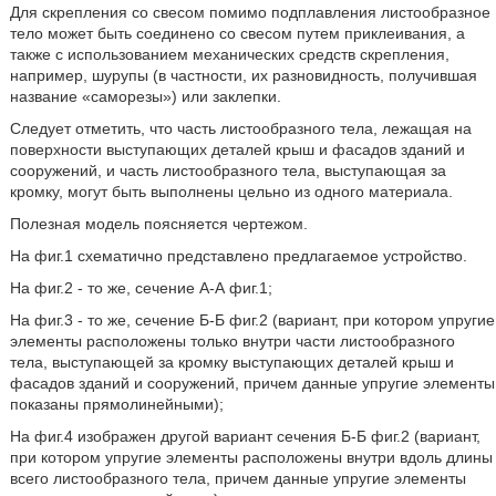
Для скрепления со свесом помимо подплавления листообразное
тело может быть соединено со свесом путем приклеивания, а
также с использованием механических средств скрепления,
например, шурупы (в частности, их разновидность, получившая
название «саморезы») или заклепки.
Следует отметить, что часть листообразного тела, лежащая на
поверхности выступающих деталей крыш и фасадов зданий и
сооружений, и часть листообразного тела, выступающая за
кромку, могут быть выполнены цельно из одного материала.
Полезная модель поясняется чертежом.
На фиг.1 схематично представлено предлагаемое устройство.
На фиг.2 - то же, сечение А-А фиг.1;
На фиг.3 - то же, сечение Б-Б фиг.2 (вариант, при котором упругие
элементы расположены только внутри части листообразного
тела, выступающей за кромку выступающих деталей крыш и
фасадов зданий и сооружений, причем данные упругие элементы
показаны прямолинейными);
На фиг.4 изображен другой вариант сечения Б-Б фиг.2 (вариант,
при котором упругие элементы расположены внутри вдоль длины
всего листообразного тела, причем данные упругие элементы