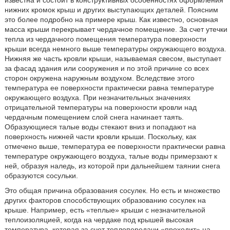
известна и состоит в конструктивных особенностях оформления
нижних кромок крыш и других выступающих деталей. Поясним
это более подробно на примере крыш. Как известно, основная
масса крыши перекрывает чердачное помещение. За счет утечки
тепла из чердачного помещения температура поверхности
крыши всегда немного выше температуры окружающего воздуха.
Нижняя же часть кровли крыши, называемая свесом, выступает
за фасад здания или сооружения и по этой причине со всех
сторон окружена наружным воздухом. Вследствие этого
температура ее поверхности практически равна температуре
окружающего воздуха. При незначительных значениях
отрицательной температуры на поверхности кровли над
чердачным помещением слой снега начинает таять.
Образующиеся талые воды стекают вниз и попадают на
поверхность нижней части кровли крыши. Поскольку, как
отмечено выше, температура ее поверхности практически равна
температуре окружающего воздуха, талые воды примерзают к
ней, образуя наледь, из которой при дальнейшем таянии снега
образуются сосульки.
Это общая причина образования сосулек. Но есть и множество
других факторов способствующих образованию сосулек на
крыше. Например, есть «теплые» крыши с незначительной
теплоизоляцией, когда на чердаке под крышей высокая
температура, которая за счет теплопередачи «проходит» на