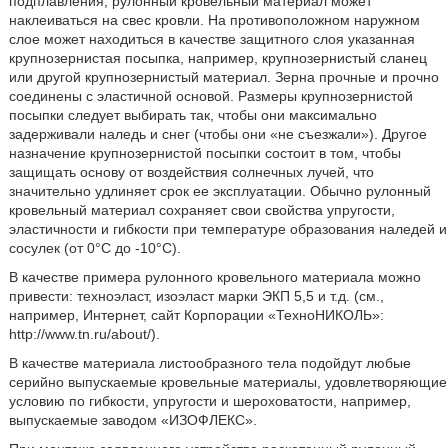
подплавления, рулонный кровельный материал может
наклеиваться на свес кровли. На противоположном наружном
слое может находиться в качестве защитного слоя указанная
крупнозернистая посыпка, например, крупнозернистый сланец
или другой крупнозернистый материал. Зерна прочные и прочно
соединены с эластичной основой. Размеры крупнозернистой
посыпки следует выбирать так, чтобы они максимально
задерживали наледь и снег (чтобы они «не съезжали»). Другое
назначение крупнозернистой посыпки состоит в том, чтобы
защищать основу от воздействия солнечных лучей, что
значительно удлиняет срок ее эксплуатации. Обычно рулонный
кровельный материал сохраняет свои свойства упругости,
эластичности и гибкости при температуре образования наледей и
сосулек (от 0°С до -10°С).
В качестве примера рулонного кровельного материала можно
привести: техноэласт, изоэласт марки ЭКП 5,5 и т.д. (см.,
например, Интернет, сайт Корпорации «ТехноНИКОЛЬ»:
http://www.tn.ru/about/).
В качестве материала листообразного тела подойдут любые
серийно выпускаемые кровельные материалы, удовлетворяющие
условию по гибкости, упругости и шероховатости, например,
выпускаемые заводом «ИЗОФЛЕКС».