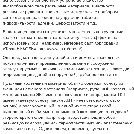
использованы в заявленном устройстве в качестве
листообразного тела различные материала, в частности,
различные рулонные кровельные материалы, с подбором
соответствующих свойств по упругости, гибкости,
гидрофильности, адгезии, шероховатости и т.д..
В настоящее время выпускается множество видов рулонных
кровельных материалов, которые могут быть эффективно
использованы (см., например, Интернет, сайт Корпорации
«ТехноНИКОЛЬ»: http://www.tn.ru/about/).
Они предназначены для устройства и ремонта кровельных
покрытий жилых и промышленных зданий и сооружений,
эксплуатируемых в различных климатических зонах, а также для
гидроизоляции зданий и сооружений, трубопроводов и т.д.
Рулонный кровельный материал обычно содержит основу из
ткани или нетканого материала (например, рулонный кровельный
материал марки ЭКП имеет основу из полиэстера, марки ТКП
имеет тканевую основу, марки ХКП имеет стеклохолстовую
основу) и расположенный на одной из его сторон слой,
выполненный из битумно-полимерной композиции, а на другой
стороне другой слой, например, представляющий собой
резиновую композицию или термопластичную или эластомерную
композицию и т.д. Одним слоем, например, путем его