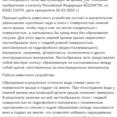
изобретения к патенту Российской Федерации
2244790, кл.
E04D 13/076, дата приоритете 05.03.2003 г.).
Принцип работы известного устройства состоит в значительном
уменьшении сцепления льда и снега с поверхностью нижней
части крыши, чтобы лед и снег не могли соединиться с
поверхностью, а скатывались бы сразу вниз без образования
сосулек. Для этого вдоль нижней кромки крыши закрепляют
листообразное тело с гладкой ровной поверхностью,
изготовленное из гидрофобного (водоотталкивающего)
материала, например, фторопласта, полиэтилена и других
конструкционных материалов. Листообразное тело представляет
собой жесткую полосу, образованную из состыкованных между
собой щитов, изготовленных из конструкционных материалов.
Работа известного устройства.
Образуемая в результате оттепели вода стекает вниз по
поверхности крыши и падает на землю. При похолодании вода у
нижней кромки выступающей детали крыши начинает замерзать.
В результате наличия на ней листообразного тела с гладкой
поверхностью из гидрофобного материала с пониженным
сцеплением со снегом и льдом образуемая наледь скатывается
вниз и падает на землю, что позволяет избежать наращивание