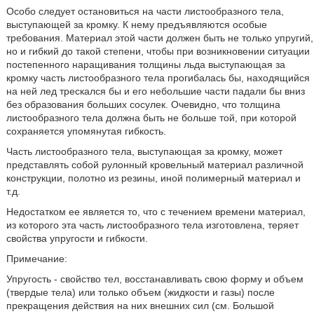
Особо следует остановиться на части листообразного тела,
выступающей за кромку. К нему предъявляются особые
требования. Материал этой части должен быть не только упругий,
но и гибкий до такой степени, чтобы при возникновении ситуации
постепенного наращивания толщины льда выступающая за
кромку часть листообразного тела прогибалась бы, находящийся
на ней лед трескался бы и его небольшие части падали бы вниз
без образования больших сосулек. Очевидно, что толщина
листообразного тела должна быть не больше той, при которой
сохраняется упомянутая гибкость.
Часть листообразного тела, выступающая за кромку, может
представлять собой рулонный кровельный материал различной
конструкции, полотно из резины, иной полимерный материал и
т.д.
Недостатком ее является то, что с течением времени материал,
из которого эта часть листообразного тела изготовлена, теряет
свойства упругости и гибкости.
Примечание:
Упругость - свойство тел, восстанавливать свою форму и объем
(твердые тела) или только объем (жидкости и газы) после
прекращения действия на них внешних сил (см. Большой