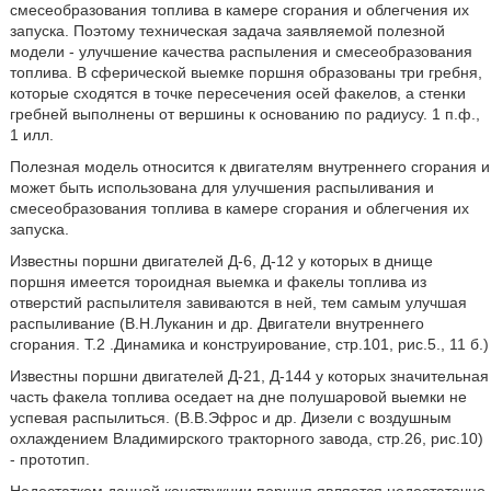
смесеобразования топлива в камере сгорания и облегчения их
запуска. Поэтому техническая задача заявляемой полезной
модели - улучшение качества распыления и смесеобразования
топлива. В сферической выемке поршня образованы три гребня,
которые сходятся в точке пересечения осей факелов, а стенки
гребней выполнены от вершины к основанию по радиусу. 1 п.ф.,
1 илл.
Полезная модель относится к двигателям внутреннего сгорания и
может быть использована для улучшения распыливания и
смесеобразования топлива в камере сгорания и облегчения их
запуска.
Известны поршни двигателей Д-6, Д-12 у которых в днище
поршня имеется тороидная выемка и факелы топлива из
отверстий распылителя завиваются в ней, тем самым улучшая
распыливание (В.Н.Луканин и др. Двигатели внутреннего
сгорания. Т.2 .Динамика и конструирование, стр.101, рис.5., 11 б.)
Известны поршни двигателей Д-21, Д-144 у которых значительная
часть факела топлива оседает на дне полушаровой выемки не
успевая распылиться. (В.В.Эфрос и др. Дизели с воздушным
охлаждением Владимирского тракторного завода, стр.26, рис.10)
- прототип.