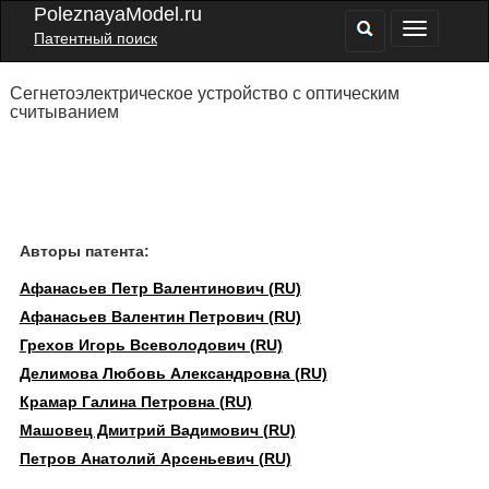
PoleznayaModel.ru
Патентный поиск
Сегнетоэлектрическое устройство с оптическим
считыванием
Авторы патента:
Афанасьев Петр Валентинович (RU)
Афанасьев Валентин Петрович (RU)
Грехов Игорь Всеволодович (RU)
Делимова Любовь Александровна (RU)
Крамар Галина Петровна (RU)
Машовец Дмитрий Вадимович (RU)
Петров Анатолий Арсеньевич (RU)