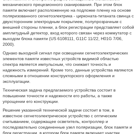
механического прецезионного сканирования. При этом блок
памяти включает расположенную на подложке пленку на основе
поляризованного сегнетоэлектрика - цирконата-титаната свинца с
двухсторонним электродным покрытием, полупрозрачным с
внешней стороны пленки, а блок регистрации представляет собой
амплитудный детектор, вход которого связан через коммутатор с
выходом блока памяти (US 6108111, G11С 11/22, Н01G 7/06,
2000).
Однако выходной сигнал при освещении сегнетоэлектрических
элементов памяти известных устройств видимой областью
спектра является импульсным, что снижает точность и
надежность измерений. Кроме того, данные устройства являются
сложными в отношении конструкторского оформления и
эксплуатации.
Техническая задача предлагаемого устройства состоит в
повышении точности и надежности его работы, а также
упрощении его конструкции.
Решение указанной технической задачи состоит в том, в
известное сегнетоэлектрическое устройство с оптическим
считыванием, содержащее осветитель, контроллер и
последовательно соединенные узел поляризации, блок памяти и
блок регистрации, в котором блок памяти включает участки