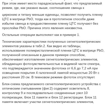
При этом имеет место парадоксальный факт, что предлагаемый
режим, где, как указано выше, соотношение свинца к
цирконию и титану меньше единицы, позволяет получить пленку
ЦТС в матрице PbО, тогда как в прототипном способе даже
избытке свинца в предшественнике пленку ЦТС получают без
прослойки PbО. Причина этого явления неизвестна.
Остальные операции выполняют как в примере 1.
Технические характеристики полученных сегнетоэлектрических
элементов указаны в табл.2. Как видно из таблицы,
использование поликристаллической пленки ЦТС в матрице PbО,
полученной описанным в данном примере способом,
обеспечивает изготовление сегнетоэлектрических элементов,
обладающих фоточувствительностью в видимой части спектра,
что подтверждается значением фототока от 6,6 до 7,2 нА при
освещении покрытия 4 галогенной лампой мощностью 20 Вт с
расстояния 20 см. В темновом режиме фототок отсутствует.
Блок-схема предлагаемого сегнетоэлектрического устройства с
оптическим считыванием (фиг.2) содержит осветитель 8,
контроллер 9 и последовательно соединенные узел 10
поляризации, блок 11 памяти и блок 12 регистрации. Блок 11
памяти включает участки сегнетоэлектрических элементов,