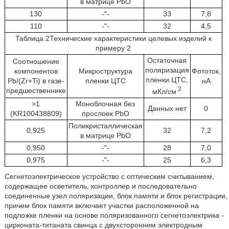
в матрице PbО
130
-"-
33
7,8
110
-"-
32
4,5
Таблица 2Технические характеристики целевых изделий к
примеру 2
Остаточная
Соотношение
поляризация
компонентов
Микроструктура
Фототок,
пленки ЦТС,
Pb/(Zr+Ti) в газе-
пленки ЦТС
нА
2
предшественнике
мКл/см
>1
Моноблочная без
Данных нет
0
(KR100438809)
прослоек PbО
Поликристаллическая
0,925
32
7,2
в матрице PbО
0,950
-"-
28
7,0
0,975
-"-
25
6,3
Сегнетоэлектрическое устройство с оптическим считыванием,
содержащее осветитель, контроллер и последовательно
соединенные узел поляризации, блок памяти и блок регистрации,
причем блок памяти включает участки расположенной на
подложке пленки на основе поляризованного сегнетоэлектрика -
цирконата-титаната свинца с двухсторонним электродным