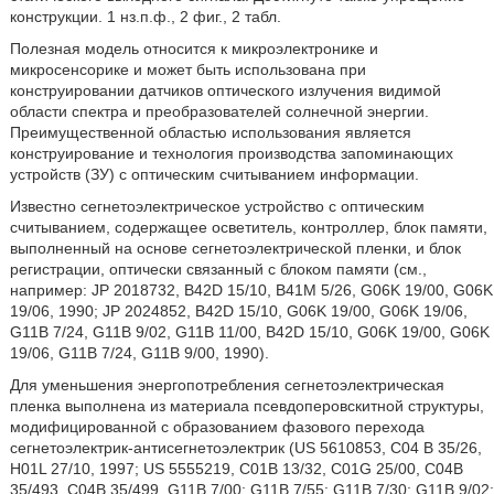
конструкции. 1 нз.п.ф., 2 фиг., 2 табл.
Полезная модель относится к микроэлектронике и
микросенсорике и может быть использована при
конструировании датчиков оптического излучения видимой
области спектра и преобразователей солнечной энергии.
Преимущественной областью использования является
конструирование и технология производства запоминающих
устройств (ЗУ) с оптическим считыванием информации.
Известно сегнетоэлектрическое устройство с оптическим
считыванием, содержащее осветитель, контроллер, блок памяти,
выполненный на основе сегнетоэлектрической пленки, и блок
регистрации, оптически связанный с блоком памяти (см.,
например: JP 2018732, B42D 15/10, В41М 5/26, G06K 19/00, G06K
19/06, 1990; JP 2024852, B42D 15/10, G06K 19/00, G06K 19/06,
G11B 7/24, G11B 9/02, G11B 11/00, B42D 15/10, G06K 19/00, G06K
19/06, G11B 7/24, G11B 9/00, 1990).
Для уменьшения энергопотребления сегнетоэлектрическая
пленка выполнена из материала псевдоперовскитной структуры,
модифицированной с образованием фазового перехода
сегнетоэлектрик-антисегнетоэлектрик (US 5610853, С04 В 35/26,
H01L 27/10, 1997; US 5555219, C01B 13/32, C01G 25/00, C04B
35/493, С04В 35/499, G11B 7/00; G11B 7/55; G11B 7/30; G11B 9/02;