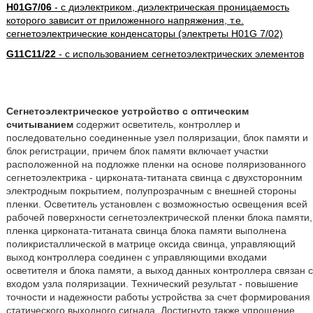
H01G7/06
- с диэлектриком, диэлектрическая проницаемость
которого зависит от приложенного напряжения, т.е.
сегнетоэлектрические конденсаторы (электреты H01G 7/02)
G11C11/22
- с использованием сегнетоэлектрических элементов
Сегнетоэлектрическое устройство с оптическим
считыванием
содержит осветитель, контроллер и
последовательно соединенные узел поляризации, блок памяти и
блок регистрации, причем блок памяти включает участки
расположенной на подложке пленки на основе поляризованного
сегнетоэлектрика - цирконата-титаната свинца с двухсторонним
электродным покрытием, полупрозрачным с внешней стороны
пленки. Осветитель установлен с возможностью освещения всей
рабочей поверхности сегнетоэлектрической пленки блока памяти,
пленка цирконата-титаната свинца блока памяти выполнена
поликристаллической в матрице оксида свинца, управляющий
выход контроллера соединен с управляющими входами
осветителя и блока памяти, а выход данных контроллера связан с
входом узла поляризации. Технический результат - повышение
точности и надежности работы устройства за счет формирования
статического выходного сигнала. Достигнуто также упрощение