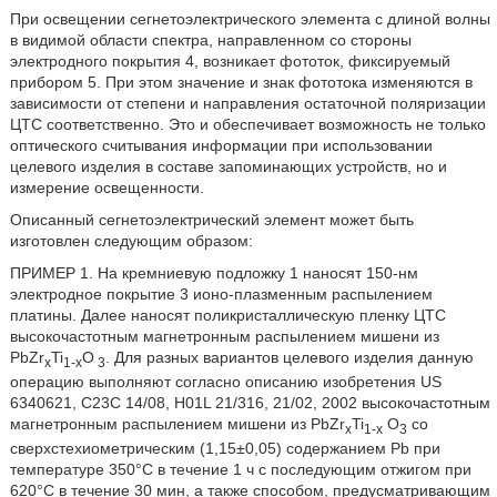
При освещении сегнетоэлектрического элемента с длиной волны
в видимой области спектра, направленном со стороны
электродного покрытия 4, возникает фототок, фиксируемый
прибором 5. При этом значение и знак фототока изменяются в
зависимости от степени и направления остаточной поляризации
ЦТС соответственно. Это и обеспечивает возможность не только
оптического считывания информации при использовании
целевого изделия в составе запоминающих устройств, но и
измерение освещенности.
Описанный сегнетоэлектрический элемент может быть
изготовлен следующим образом:
ПРИМЕР 1. На кремниевую подложку 1 наносят 150-нм
электродное покрытие 3 ионо-плазменным распылением
платины. Далее наносят поликристаллическую пленку ЦТС
высокочастотным магнетронным распылением мишени из
PbZr
Ti
O
. Для разных вариантов целевого изделия данную
x
1-x
3
операцию выполняют согласно описанию изобретения US
6340621, С23С 14/08, H01L 21/316, 21/02, 2002 высокочастотным
магнетронным распылением мишени из PbZr
Ti
O
со
x
1-x
3
сверхстехиометрическим (1,15±0,05) содержанием Рb при
температуре 350°С в течение 1 ч с последующим отжигом при
620°С в течение 30 мин, а также способом, предусматривающим