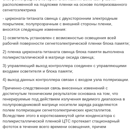
расположенной на подложке пленки на основе поляризованного
сегнетоэлектрика
- цирконата-титаната свинца с двухсторонним электродным
покрытием, полупрозрачным с внешней стороны пленки,
вносятся следующие изменения:
1) осветитель установлен с возможностью освещения всей
рабочей поверхности сегнетоэлектрической пленки блока памяти;
2) пленка цирконата-титаната свинца блока памяти выполнена
поликристаллической в матрице оксида свинца;
3) управляющий выход контроллера соединен с управляющими
входами осветителя и блока памяти;
4) выход данных контроллера связан с входом узла поляризации.
Причинно-следственная связь внесенных изменений с
достигнутым техническим результатом основана на том, что
генерируемые под действием излучения видимого диапазона в
полупроводниковой матрице носители заряда разделяются
полем поляризации сегнетоэлектрических кристаллитов.
Вследствие этого в короткозамкнутой цепи конденсатора с
поликристаллической пленкой ЦТС протекает стационарный
фототок в течение всего времени освещения, причем