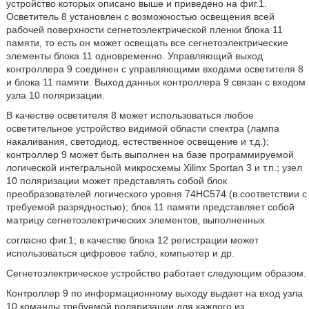
устройство которых описано выше и приведено на фиг.1.
Осветитель 8 установлен с возможностью освещения всей
рабочей поверхности сегнетоэлектрической пленки блока 11
памяти, то есть он может освещать все сегнетоэлектрические
элементы блока 11 одновременно. Управляющий выход
контроллера 9 соединен с управляющими входами осветителя 8
и блока 11 памяти. Выход данных контроллера 9 связан с входом
узла 10 поляризации.
В качестве осветителя 8 может использоваться любое
осветительное устройство видимой области спектра (лампа
накаливания, светодиод, естественное освещение и т.д.);
контроллер 9 может быть выполнен на базе программируемой
логической интегральной микросхемы Xilinx Sportan 3 и т.п.; узел
10 поляризации может представлять собой блок
преобразователей логического уровня 74НС574 (в соответствии с
требуемой разрядностью); блок 11 памяти представляет собой
матрицу сегнетоэлектрических элементов, выполненных
согласно фиг.1; в качестве блока 12 регистрации может
использоваться цифровое табло, компьютер и др.
Сегнетоэлектрическое устройство работает следующим образом.
Контроллер 9 по информационному выходу выдает на вход узла
10 команды требуемой поляризации для каждого из