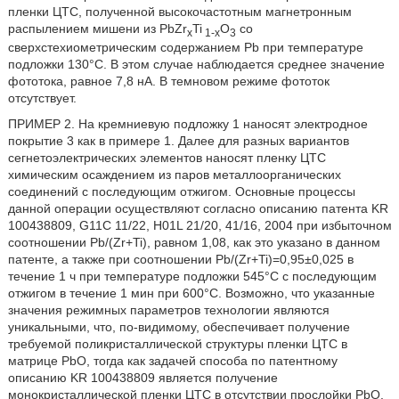
пленки ЦТС, полученной высокочастотным магнетронным
распылением мишени из PbZr
Ti
O
со
x
1-x
3
сверхстехиометрическим содержанием Pb при температуре
подложки 130°С. В этом случае наблюдается среднее значение
фототока, равное 7,8 нА. В темновом режиме фототок
отсутствует.
ПРИМЕР 2. На кремниевую подложку 1 наносят электродное
покрытие 3 как в примере 1. Далее для разных вариантов
сегнетоэлектрических элементов наносят пленку ЦТС
химическим осаждением из паров металлоорганических
соединений с последующим отжигом. Основные процессы
данной операции осуществляют согласно описанию патента KR
100438809, G11C 11/22, H01L 21/20, 41/16, 2004 при избыточном
соотношении Pb/(Zr+Ti), равном 1,08, как это указано в данном
патенте, а также при соотношении Pb/(Zr+Ti)=0,95±0,025 в
течение 1 ч при температуре подложки 545°С с последующим
отжигом в течение 1 мин при 600°С. Возможно, что указанные
значения режимных параметров технологии являются
уникальными, что, по-видимому, обеспечивает получение
требуемой поликристаллической структуры пленки ЦТС в
матрице PbО, тогда как задачей способа по патентному
описанию KR 100438809 является получение
монокристаллической пленки ЦТС в отсутствии прослойки PbО.