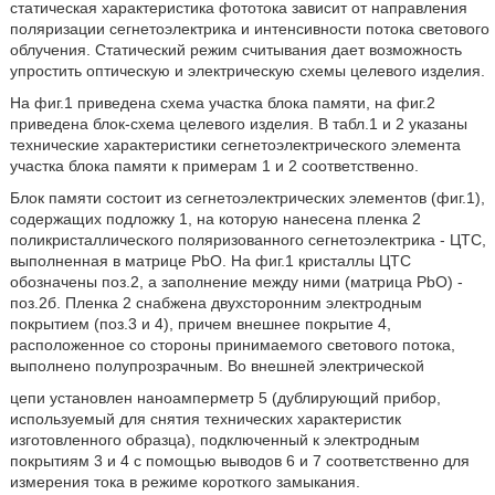
статическая характеристика фототока зависит от направления
поляризации сегнетоэлектрика и интенсивности потока светового
облучения. Статический режим считывания дает возможность
упростить оптическую и электрическую схемы целевого изделия.
На фиг.1 приведена схема участка блока памяти, на фиг.2
приведена блок-схема целевого изделия. В табл.1 и 2 указаны
технические характеристики сегнетоэлектрического элемента
участка блока памяти к примерам 1 и 2 соответственно.
Блок памяти состоит из сегнетоэлектрических элементов (фиг.1),
содержащих подложку 1, на которую нанесена пленка 2
поликристаллического поляризованного сегнетоэлектрика - ЦТС,
выполненная в матрице РbО. На фиг.1 кристаллы ЦТС
обозначены поз.2, а заполнение между ними (матрица РbО) -
поз.2б. Пленка 2 снабжена двухсторонним электродным
покрытием (поз.3 и 4), причем внешнее покрытие 4,
расположенное со стороны принимаемого светового потока,
выполнено полупрозрачным. Во внешней электрической
цепи установлен наноамперметр 5 (дублирующий прибор,
используемый для снятия технических характеристик
изготовленного образца), подключенный к электродным
покрытиям 3 и 4 с помощью выводов 6 и 7 соответственно для
измерения тока в режиме короткого замыкания.