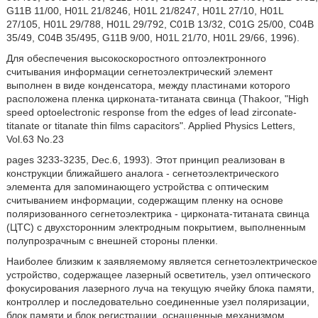
G11B 11/00, H01L 21/8246, H01L 21/8247, H01L 27/10, H01L
27/105, H01L 29/788, H01L 29/792, C01B 13/32, C01G 25/00, С04В
35/49, С04В 35/495, G11B 9/00, H01L 21/70, H01L 29/66, 1996).
Для обеспечения высокоскоростного оптоэлектронного
считывания информации сегнетоэлектрический элемент
выполнен в виде конденсатора, между пластинами которого
расположена пленка цирконата-титаната свинца (Thakoor, "High
speed optoelectronic response from the edges of lead zirconate-
titanate or titanate thin films capacitors". Applied Physics Letters,
Vol.63 No.23
pages 3233-3235, Dec.6, 1993). Этот принцип реализован в
конструкции ближайшего аналога - сегнетоэлектрического
элемента для запоминающего устройства с оптическим
считыванием информации, содержащим пленку на основе
поляризованного сегнетоэлектрика - цирконата-титаната свинца
(ЦТС) с двухсторонним электродным покрытием, выполненным
полупрозрачным с внешней стороны пленки.
Наиболее близким к заявляемому является сегнетоэлектрическое
устройство, содержащее лазерный осветитель, узел оптического
фокусирования лазерного луча на текущую ячейку блока памяти,
контроллер и последовательно соединенные узел поляризации,
блок памяти и блок регистрации, оснащенные механизмом