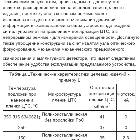
Техническим результатом, производным от достигнутого,
является расширение диапазона использования целевого
изделия, поскольку оно в ключевом режиме может
использоваться для оптического считывания двоичной
информации в схемах запоминающих устройств, где входной
сигнал управляет направлением поляризации ЦТС, а в
непрерывном режиме - для измерения освещенности. Достигнуто
также упрощение конструкции за счет изъятия узла оптического
фокусирования, механизма механического прецезионного
сканирования и амплитудного детектора, что имеет следствием
обеспечение удобства эксплуатации предлагаемого устройства.
Таблица 1Технические характеристики целевых изделий к
примеру 1
Остаточная
Температура
поляризация
подложки при
Микроструктура
Фототок,
пленки ЦТС,
нанесении
пленки ЦТС
нА
2
пленки ЦТС, °С
мКл/см
Поликристаллическая
350 (US 6340621)
41
0
без прослойки PbО
250
-"-
37
0
Поликристаллическая
150
35
2,3