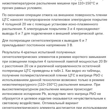
низкотемпературное распыление мишени при 110÷150°С и
прочих равных условиях.
По окончании операции отжига на внешнюю поверхность пленки
ЦТС наносят полупрозрачное платиновое электродное покрытие
4 толщиной 20 нм с помощью установки ионо-плазменного
распыления. К электродным покрытиям 3 и 4 присоединяют
выводы 6 и 7 для подключения к внешней электрической цепи.
Для поляризации сегнетоэлектриков к выводам 6 и 7
прикладывают постоянное напряжение 3 В.
Результаты 4-кратных испытаний полученных
сегнетоэлектрических элементов в режиме короткого замыкания
при освещении покрытия 4 галогенной лампой мощностью 20 Вт
с расстояния 20 см и различной направленности остаточной
поляризации ЦТС приведены в табл.1. Как видно из таблицы,
получение поликристаллической пленки ЦТС в матрице PbО с
использованием данной технологии возможно только в режиме
низкотемпературного (110÷150°С) распыления мишени. При
высокотемпературном распылении мишени происходит
интенсивное испарение Pb, вследствие чего матрица PbО не
образуется и целевое изделие оказывается нечувствительным к
световому воздействию. Оптимальный вариант
сегнетоэлектрического элемента достигается при использовании