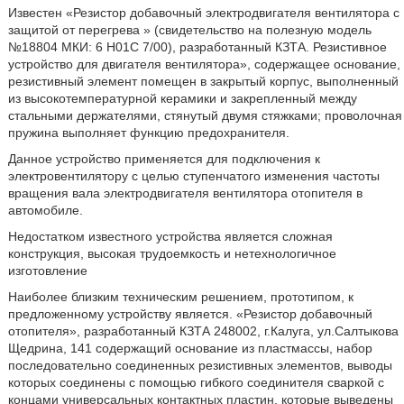
Известен «Резистор добавочный электродвигателя вентилятора с
защитой от перегрева » (свидетельство на полезную модель
№18804 МКИ: 6 H01C 7/00), разработанный КЗТА. Резистивное
устройство для двигателя вентилятора», содержащее основание,
резистивный элемент помещен в закрытый корпус, выполненный
из высокотемпературной керамики и закрепленный между
стальными держателями, стянутый двумя стяжками; проволочная
пружина выполняет функцию предохранителя.
Данное устройство применяется для подключения к
электровентилятору с целью ступенчатого изменения частоты
вращения вала электродвигателя вентилятора отопителя в
автомобиле.
Недостатком известного устройства является сложная
конструкция, высокая трудоемкость и нетехнологичное
изготовление
Наиболее близким техническим решением, прототипом, к
предложенному устройству является. «Резистор добавочный
отопителя», разработанный КЗТА 248002, г.Калуга, ул.Салтыкова
Щедрина, 141 содержащий основание из пластмассы, набор
последовательно соединенных резистивных элементов, выводы
которых соединены с помощью гибкого соединителя сваркой с
концами универсальных контактных пластин, которые выведены