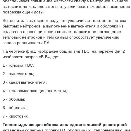
обеспечивает повышение жесткости спектра нейтронов в канале
вытеснителя и, следовательно, увеличивает скорость накопления
повреждающей дозы.
Вытеснитель вытесняет воду, что увеличивает плотность потока
быстрых нейтронов, а выполнение вытеснителя и оболочки из
сплава на основе циркония снижает паразитное поглощение
тепловых нейтронов и тем самым способствует увеличению
запаса реактивности РУ.
На чертеже фиг.1 изображен общий вид ТВС, на чертеже фиг.2
изображен разрез «Б-Б», где:
1 - головка ТВС;
2 - вытеснитель;
3 - канал вытеснителя;
4 - тепловыделяющие элементы;
5 - обоймы;
6 - оболочка;
7 - хвостовик.
Тепловыделяющая сборка исследовательской реакторной
установки
содержит головку (1), оболочку (6), тепловыделяющие