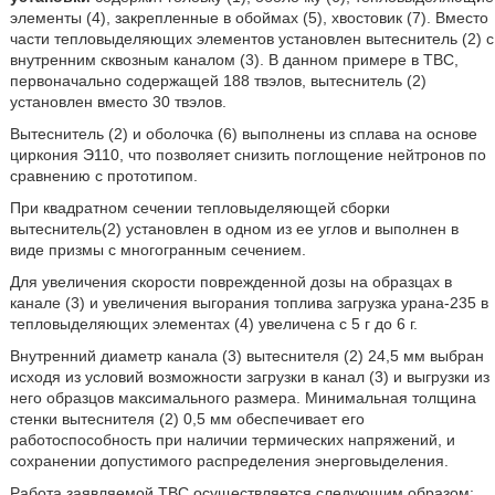
элементы (4), закрепленные в обоймах (5), хвостовик (7). Вместо
части тепловыделяющих элементов установлен вытеснитель (2) с
внутренним сквозным каналом (3). В данном примере в ТВС,
первоначально содержащей 188 твэлов, вытеснитель (2)
установлен вместо 30 твэлов.
Вытеснитель (2) и оболочка (6) выполнены из сплава на основе
циркония Э110, что позволяет снизить поглощение нейтронов по
сравнению с прототипом.
При квадратном сечении тепловыделяющей сборки
вытеснитель(2) установлен в одном из ее углов и выполнен в
виде призмы с многогранным сечением.
Для увеличения скорости поврежденной дозы на образцах в
канале (3) и увеличения выгорания топлива загрузка урана-235 в
тепловыделяющих элементах (4) увеличена с 5 г до 6 г.
Внутренний диаметр канала (3) вытеснителя (2) 24,5 мм выбран
исходя из условий возможности загрузки в канал (3) и выгрузки из
него образцов максимального размера. Минимальная толщина
стенки вытеснителя (2) 0,5 мм обеспечивает его
работоспособность при наличии термических напряжений, и
сохранении допустимого распределения энерговыделения.
Работа заявляемой ТВС осуществляется следующим образом: