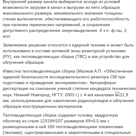
Внутренний размер канала выбирается исходя из условий
возможности загрузки в канал и выгрузки из него образцов
максимального размера, минимального значения толщины
стенки вытеснителя, обеспечивающего его работоспособность
при наличии термических напряжений, и сохранении
допустимого распределения энерговыделения. 4 з.п. ф-лы, 2
илл.
Заявляемое решение относится к ядерной технике и может быть
использовано в составе активной зоны реакторной установки
(РУ), как тепловыделяющая сборка (ТВС) и как устройство для
облучения образцов.
Известна тепловыделяющая сборка (Малков А.П. «Обеспечение
ядерной безопасности исследовательского реактора СМ при
подготовке и проведения экспериментов». Автореферат
диссертации на соискание ученой степени кандидата технических
наук. Нижний Новгород, НГТУ, 2003 г.) с 4-мя каналами
11,9
мм, используемыми для накопления радионуклидов и облучения
образцов конструкционных материалов.
Тепловыделяющая сборка содержит головку, квадратную
оболочку из стали 12Х18Н10Т размером 69×0,5 мм с
размещенными в ней 160 тепловыделяющими элементами
(твэлами), сцентрированными и закрепленными в специальных