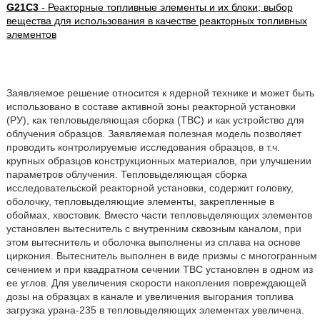
G21C3
- Реакторные топливные элементы и их блоки; выбор
вещества для использования в качестве реакторных топливных
элементов
Заявляемое решение относится к ядерной технике и может быть
использовано в составе активной зоны реакторной установки
(РУ), как тепловыделяющая сборка (ТВС) и как устройство для
облучения образцов. Заявляемая полезная модель позволяет
проводить контролируемые исследования образцов, в т.ч.
крупных образцов конструкционных материалов, при улучшении
параметров облучения. Тепловыделяющая сборка
исследовательской реакторной установки, содержит головку,
оболочку, тепловыделяющие элементы, закрепленные в
обоймах, хвостовик. Вместо части тепловыделяющих элементов
установлен вытеснитель с внутренним сквозным каналом, при
этом вытеснитель и оболочка выполнены из сплава на основе
циркония. Вытеснитель выполнен в виде призмы с многогранным
сечением и при квадратном сечении ТВС установлен в одном из
ее углов. Для увеличения скорости накопления повреждающей
дозы на образцах в канале и увеличения выгорания топлива
загрузка урана-235 в тепловыделяющих элементах увеличена.