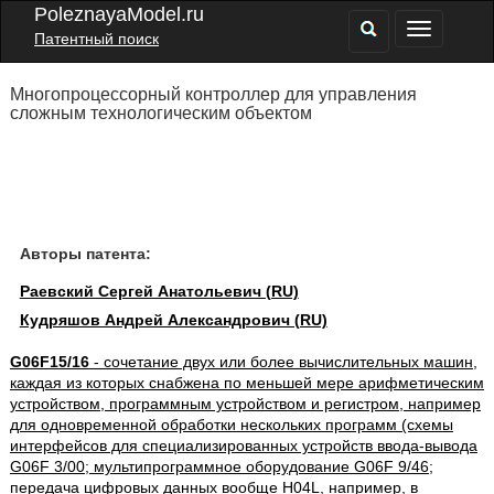
PoleznayaModel.ru
Патентный поиск
Многопроцессорный контроллер для управления
сложным технологическим объектом
Авторы патента:
Раевский Сергей Анатольевич (RU)
Кудряшов Андрей Александрович (RU)
G06F15/16
- сочетание двух или более вычислительных машин,
каждая из которых снабжена по меньшей мере арифметическим
устройством, программным устройством и регистром, например
для одновременной обработки нескольких программ (схемы
интерфейсов для специализированных устройств ввода-вывода
G06F 3/00; мультипрограммное оборудование G06F 9/46;
передача цифровых данных вообще H04L, например, в