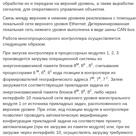
обработки их и передачи на верхний уровень, а также выработки
сигналов, для оперативного управления объектом.
Связь между верхним и нижним уровнем реализована с помощью
локальной сети верхнего уровня Ethernet. Детерминированная
локальная сеть нижнего уровня выполнена в виде шины CAN-bus.
Работа многопроцессорного контроллера осуществляется
следующим образом.
При запуске контроллера в процессорных модулях 1, 2, 3
производится загрузка операционной системы из
м
к
с
энергонезависимой памяти блоков 8
, 8
, 8
, считывание
м
к
с
процессорами 6
, 6
, 6
кода позиции в контроллере из
м
к
с
формирователей географического адреса 7
, 7
, 7
. Затем
загружается соответствующая прикладная задача из
м
к
c
энергонезависимой памяти блоков 8
, 8
, 8
, либо через
интерфейс 10 локальной сети верхнего уровня магистрального
модуля 1 от источника прикладных задач, расположенного на
верхнем уровне. При этом, код позиции модуля в контроллере
позволяет проводить автоматическую верификацию
конфигурации прикладной задачи на соответствие проекту
автоматизации (при ее загрузке из памяти модуля) или, при ее
загрузке через интерфейс 10, осуществлять загрузку требуемого