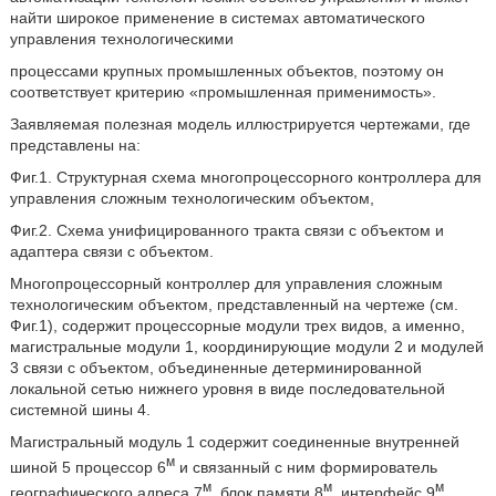
найти широкое применение в системах автоматического
управления технологическими
процессами крупных промышленных объектов, поэтому он
соответствует критерию «промышленная применимость».
Заявляемая полезная модель иллюстрируется чертежами, где
представлены на:
Фиг.1. Структурная схема многопроцессорного контроллера для
управления сложным технологическим объектом,
Фиг.2. Схема унифицированного тракта связи с объектом и
адаптера связи с объектом.
Многопроцессорный контроллер для управления сложным
технологическим объектом, представленный на чертеже (см.
Фиг.1), содержит процессорные модули трех видов, а именно,
магистральные модули 1, координирующие модули 2 и модулей
3 связи с объектом, объединенные детерминированной
локальной сетью нижнего уровня в виде последовательной
системной шины 4.
Магистральный модуль 1 содержит соединенные внутренней
м
шиной 5 процессор 6
и связанный с ним формирователь
м
м
м
географического адреса 7
, блок памяти 8
, интерфейс 9