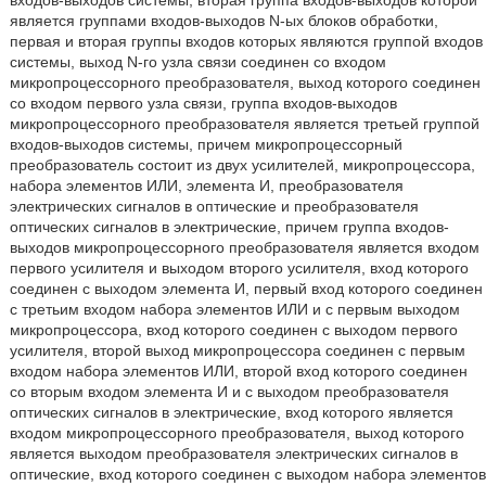
является группами входов-выходов N-ых блоков обработки,
первая и вторая группы входов которых являются группой входов
системы, выход N-го узла связи соединен со входом
микропроцессорного преобразователя, выход которого соединен
со входом первого узла связи, группа входов-выходов
микропроцессорного преобразователя является третьей группой
входов-выходов системы, причем микропроцессорный
преобразователь состоит из двух усилителей, микропроцессора,
набора элементов ИЛИ, элемента И, преобразователя
электрических сигналов в оптические и преобразователя
оптических сигналов в электрические, причем группа входов-
выходов микропроцессорного преобразователя является входом
первого усилителя и выходом второго усилителя, вход которого
соединен с выходом элемента И, первый вход которого соединен
с третьим входом набора элементов ИЛИ и с первым выходом
микропроцессора, вход которого соединен с выходом первого
усилителя, второй выход микропроцессора соединен с первым
входом набора элементов ИЛИ, второй вход которого соединен
со вторым входом элемента И и с выходом преобразователя
оптических сигналов в электрические, вход которого является
входом микропроцессорного преобразователя, выход которого
является выходом преобразователя электрических сигналов в
оптические, вход которого соединен с выходом набора элементов