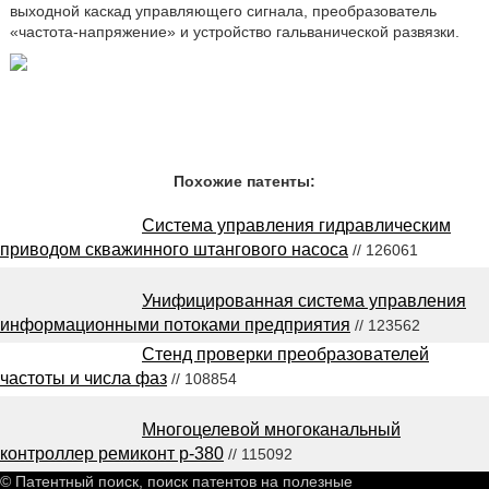
выходной каскад управляющего сигнала, преобразователь
«частота-напряжение» и устройство гальванической развязки.
Похожие патенты:
Система управления гидравлическим
приводом скважинного штангового насоса
// 126061
Унифицированная система управления
информационными потоками предприятия
// 123562
Стенд проверки преобразователей
частоты и числа фаз
// 108854
Многоцелевой многоканальный
контроллер ремиконт р-380
// 115092
© Патентный поиск, поиск патентов на полезные