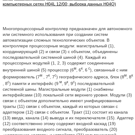
компьютерных сетях H04L 12/00; выборка данных H04Q)
Многопроцессорный контроллер предназначен для автономного
или системного использования при создании систем
автоматизации сложных технологических объектов. В
контроллере процессорные модули: магистральный (1),
координирующий (2) и связи (3) с объектом, объединены
последовательной системной шиной (4). Каждый из
процессорных модулей (1, 2, 3) содержит соединенные
м
к
c
внутренней шиной (5) процессор (6
, 6
, 6
), связанный с ним
м
к
c
м
к
формирователь (7
, 7
, 7
) географического адреса, блок (8
, 8
c
м
к
с
, 8
) памяти и интерфейс (9
, 9
, 9
) последовательной
системной шины. Магистральные модули (1) снабжены
интерфейсами (10) локальной сети верхнего уровня. Модули (3)
связи с объектом дополнительно имеют унифицированные
тракты (11) связи с объектом, каждый из которых связан с
адаптером (12) связи с объектом. Тракт (11) состоит из канала
(13) ввода, канала (14) вывода и их переключателя (15). Адаптер
(12) соответственно этому содержит входной каскад (19)
преобразования входного сигнала, преобразователь (20)
«напряжение-частота» и устройство (21) гальванической