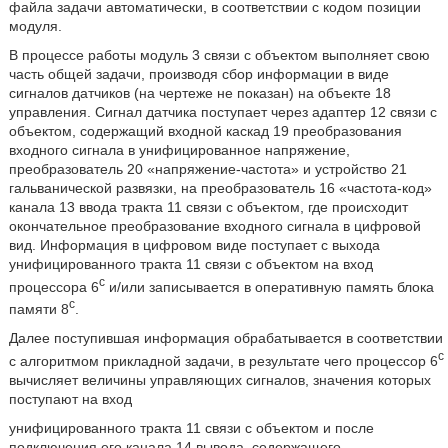
файла задачи автоматически, в соответствии с кодом позиции
модуля.
В процессе работы модуль 3 связи с объектом выполняет свою
часть общей задачи, производя сбор информации в виде
сигналов датчиков (на чертеже не показан) на объекте 18
управления. Сигнал датчика поступает через адаптер 12 связи с
объектом, содержащий входной каскад 19 преобразования
входного сигнала в унифицированное напряжение,
преобразователь 20 «напряжение-частота» и устройство 21
гальванической развязки, на преобразователь 16 «частота-код»
канала 13 ввода тракта 11 связи с объектом, где происходит
окончательное преобразование входного сигнала в цифровой
вид. Информация в цифровом виде поступает с выхода
унифицированного тракта 11 связи с объектом на вход
c
процессора 6
и/или записывается в оперативную память блока
с
памяти 8
.
Далее поступившая информация обрабатывается в соответствии
с
с алгоритмом прикладной задачи, в результате чего процессор 6
вычисляет величины управляющих сигналов, значения которых
поступают на вход
унифицированного тракта 11 связи с объектом и после
подключения его канала 14 вывода, содержащего