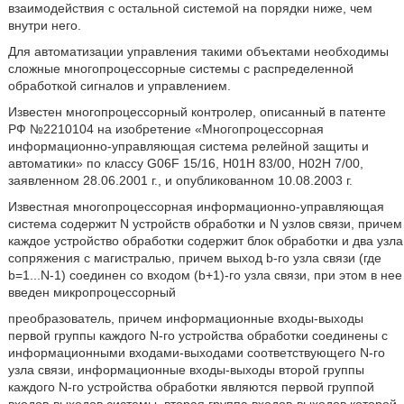
взаимодействия с остальной системой на порядки ниже, чем
внутри него.
Для автоматизации управления такими объектами необходимы
сложные многопроцессорные системы с распределенной
обработкой сигналов и управлением.
Известен многопроцессорный контролер, описанный в патенте
РФ №2210104 на изобретение «Многопроцессорная
информационно-управляющая система релейной защиты и
автоматики» по классу G06F 15/16, Н01Н 83/00, Н02Н 7/00,
заявленном 28.06.2001 г., и опубликованном 10.08.2003 г.
Известная многопроцессорная информационно-управляющая
система содержит N устройств обработки и N узлов связи, причем
каждое устройство обработки содержит блок обработки и два узла
сопряжения с магистралью, причем выход b-го узла связи (где
b=1...N-1) соединен со входом (b+1)-го узла связи, при этом в нее
введен микропроцессорный
преобразователь, причем информационные входы-выходы
первой группы каждого N-го устройства обработки соединены с
информационными входами-выходами соответствующего N-го
узла связи, информационные входы-выходы второй группы
каждого N-го устройства обработки являются первой группой
входов-выходов системы, вторая группа входов-выходов которой