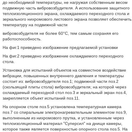
до необходимой температуры, не нагружая собственным весом
подвижную часть вибровозбудителя. А использование защитного
теплоизоляционного экрана, охлаждаемого переходного стола и
зеркального нихромового листового экрана позволяет обеспечить
температуру на подвижной части
вибровозбудителя не более 60°С, тем самым сохраняя его
работоспособность.
На фиг.1 приведено изображение предлагаемой установки
На фиг.2 приведено изображение охлаждаемого переходного
стола.
Установка для испытаний объектов на совместное воздействие
вибрации, повышенных внутреннего давления и температуры
состоит из: вибровозбудителя поз.1; подвижной части поз.2
(скользящей плиты стола) вибровозбудителя; на которой через
охлаждаемый переходной стол поз.3 и зеркальный экран поз.4,
закрепляется объект испытаний поз.11.
На опорном столе поз.5 установлена температурная камера
поз.7 со спиральным электронагревательным элементом поз.9,
выполненным из нихромового прутка, и установленным через
теплоизоляционный материал "Суперсил" на днище камеры,
которое также является поверхностью опорного стола поз.5. На