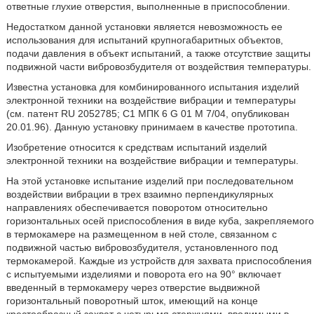
ответные глухие отверстия, выполненные в приспособлении.
Недостатком данной установки является невозможность ее
использования для испытаний крупногабаритных объектов,
подачи давления в объект испытаний, а также отсутствие защиты
подвижной части вибровозбудителя от воздействия температуры.
Известна установка для комбинированного испытания изделий
электронной техники на воздействие вибрации и температуры
(см. патент RU 2052785; С1 МПК 6 G 01 М 7/04, опубликован
20.01.96). Данную установку принимаем в качестве прототипа.
Изобретение относится к средствам испытаний изделий
электронной техники на воздействие вибрации и температуры.
На этой установке испытание изделий при последовательном
воздействии вибрации в трех взаимно перпендикулярных
направлениях обеспечивается поворотом относительно
горизонтальных осей приспособления в виде куба, закрепляемого
в термокамере на размещенном в ней столе, связанном с
подвижной частью вибровозбудителя, установленного под
термокамерой. Каждые из устройств для захвата приспособления
с испытуемыми изделиями и поворота его на 90° включает
введенный в термокамеру через отверстие выдвижной
горизонтальный поворотный шток, имеющий на конце
крестообразный захват с четырьмя стержнями, вводимыми в