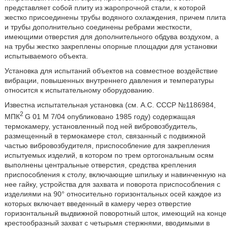
представляет собой плиту из жаропрочной стали, к которой
жестко присоединены трубы водяного охлаждения, причем плита
и трубы дополнительно соединены ребрами жесткости,
имеющими отверстия для дополнительного обдува воздухом, а
на трубы жестко закреплены опорные площадки для установки
испытываемого объекта.
Установка для испытаний объектов на совместное воздействие
вибрации, повышенных внутреннего давления и температуры
относится к испытательному оборудованию.
Известна испытательная установка (см. А.С. СССР №1186984,
2
МПК
G 01 M 7/04 опубликовано 1985 году) содержащая
термокамеру, установленный под ней вибровозбудитель,
размещенный в термокамере стол, связанный с подвижной
частью вибровозбудителя, приспособление для закрепления
испытуемых изделий, в котором по трем ортогональным осям
выполнены центральные отверстия, средства крепления
приспособления к столу, включающие шпильку и навинченную на
нее гайку, устройства для захвата и поворота приспособления с
изделиями на 90° относительно горизонтальных осей каждое из
которых включает введенный в камеру через отверстие
горизонтальный выдвижной поворотный шток, имеющий на конце
крестообразный захват с четырьмя стержнями, вводимыми в