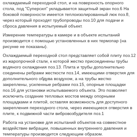
охлаждаемый переходной стол, и на поверхность опорного
стола, под "Суперсил" укладывается защитный экран поз.6 На
боковой поверхности имеется теплоизолированный люк поз.8,
через который проходят трубопроводы поз.10 для подачи и
сброса давления в испытуемый объект.
Измерение температуры в камере и в объекте испытаний
производится с помощью установленных в них термопар (на
рисунке не показаны).
Охлаждаемый переходной стол представляет собой плиту поз.12
из жаропрочной стали, к которой жестко присоединены трубы
водяного охлаждения поз.13. Плита и трубы дополнительно
соединены ребрами жесткости поз.14, имеющими отверстия для
дополнительного обдува воздухом, а на трубы жестко
закреплены, усиленные ребрами поз.15, опорные площадки
поз.16 для установки испытываемого объекта. Это позволяет
исключить создание тепловых мостов между опорными
площадками и плитой, оставляя возможность для доступного
закрепления переходного стола, через имеющиеся отверстия в
плите, к подвижной части вибровозбудителя поз.1
Работа на установке для испытаний объектов на совместное
воздействие вибрации, повышенных внутреннего давления и
температуры производится следующим образом.