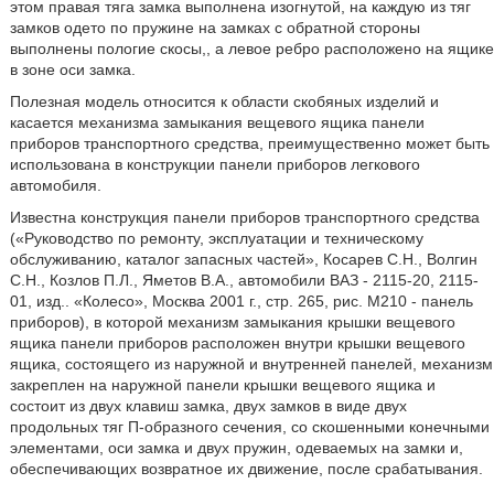
этом правая тяга замка выполнена изогнутой, на каждую из тяг
замков одето по пружине на замках с обратной стороны
выполнены пологие скосы,, а левое ребро расположено на ящике
в зоне оси замка.
Полезная модель относится к области скобяных изделий и
касается механизма замыкания вещевого ящика панели
приборов транспортного средства, преимущественно может быть
использована в конструкции панели приборов легкового
автомобиля.
Известна конструкция панели приборов транспортного средства
(«Руководство по ремонту, эксплуатации и техническому
обслуживанию, каталог запасных частей», Косарев С.Н., Волгин
С.Н., Козлов П.Л., Яметов В.А., автомобили ВАЗ - 2115-20, 2115-
01, изд.. «Колесо», Москва 2001 г., стр. 265, рис. М210 - панель
приборов), в которой механизм замыкания крышки вещевого
ящика панели приборов расположен внутри крышки вещевого
ящика, состоящего из наружной и внутренней панелей, механизм
закреплен на наружной панели крышки вещевого ящика и
состоит из двух клавиш замка, двух замков в виде двух
продольных тяг П-образного сечения, со скошенными конечными
элементами, оси замка и двух пружин, одеваемых на замки и,
обеспечивающих возвратное их движение, после срабатывания.