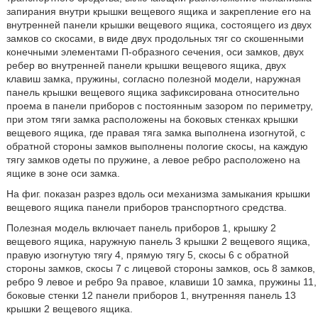
запирания внутри крышки вещевого ящика и закрепление его на
внутренней панели крышки вещевого ящика, состоящего из двух
замков со скосами, в виде двух продольных тяг со скошенными
конечными элементами П-образного сечения, оси замков, двух
ребер во внутренней панели крышки вещевого ящика, двух
клавиш замка, пружины, согласно полезной модели, наружная
панель крышки вещевого ящика зафиксирована относительно
проема в панели приборов с постоянным зазором по периметру,
при этом тяги замка расположены на боковых стенках крышки
вещевого ящика, где правая тяга замка выполнена изогнутой, с
обратной стороны замков выполнены пологие скосы, на каждую
тягу замков одеты по пружине, а левое ребро расположено на
ящике в зоне оси замка.
На фиг. показан разрез вдоль оси механизма замыкания крышки
вещевого ящика панели приборов транспортного средства.
Полезная модель включает панель приборов 1, крышку 2
вещевого ящика, наружную панель 3 крышки 2 вещевого ящика,
правую изогнутую тягу 4, прямую тягу 5, скосы 6 с обратной
стороны замков, скосы 7 с лицевой стороны замков, ось 8 замков,
ребро 9 левое и ребро 9а правое, клавиши 10 замка, пружины 11,
боковые стенки 12 панели приборов 1, внутренняя панель 13
крышки 2 вещевого ящика.