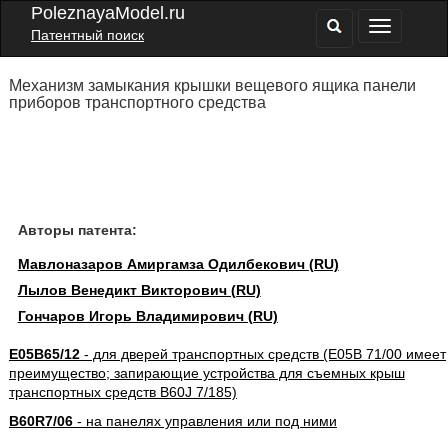
PoleznayaModel.ru
Патентный поиск
Механизм замыкания крышки вещевого ящика панели
приборов транспортного средства
Авторы патента:
Мавлоназаров Амиргамза Одилбекович (RU)
Лылов Венедикт Викторович (RU)
Гончаров Игорь Владимирович (RU)
E05B65/12
- для дверей транспортных средств (E05B 71/00 имеет
преимущество; запирающие устройства для съемных крыш
транспортных средств B60J 7/185)
B60R7/06
- на панелях управления или под ними