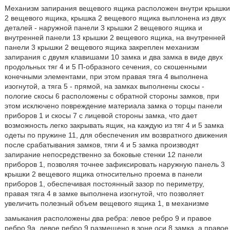
Механизм запирания вещевого ящика расположен внутри крышки
2 вещевого ящика, крышка 2 вещевого ящика выплонена из двух
деталей - наружной панели 3 крышки 2 вещевого ящика и
внутренней панели 13 крышки 2 вещевого ящика, на внутренней
панели 3 крышки 2 вещевого ящика закреплен механизм
запирания с двумя клавишами 10 замка и два замка в виде двух
продольных тяг 4 и 5 П-образного сечения, со скошенными
конечными элементами, при этом правая тяга 4 выполнена
изогнутой, а тяга 5 - прямой, на замках выполнены скосы -
пологие скосы 6 расположены с обратной стороны замков, при
этом исключено повреждение материала замка о торцы панели
приборов 1 и скосы 7 с лицевой стороны замка, что дает
возможность легко закрывать ящик, на каждую из тяг 4 и 5 замка
одеты по пружине 11, для обеспечения им возвратного движения
после срабатывания замков, тяги 4 и 5 замка производят
запирание непосредственно за боковые стенки 12 панели
приборов 1, позволяя точнее зафиксировать наружную панель 3
крышки 2 вещевого ящика относительно проема в панели
приборов 1, обеспечивая постоянный зазор по периметру,
правая тяга 4 в замке выполнена изогнутой, что позволяет
увеличить полезный объем вещевого ящика 1, в механизме
замыкания расположены два ребра: левое ребро 9 и правое
ребро 9а, левое ребро 9 размещено в зоне оси 8 замка, а правое