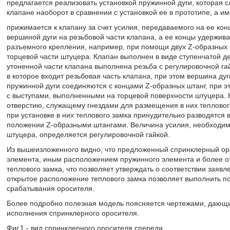
предлагается реализовать установкой пружинной дуги, которая 
клапане наоборот в сравнении с установкой ее в прототипе, а и
прижимается к клапану за счет усилия, передаваемого на ее кон
вершиной дуги на резьбовой части клапана, а ее концы удержи
разъемного крепления, например, при помощи двух Z-образных ш
торцевой части штуцера. Клапан выполнен в виде ступенчатой 
утоненной части клапана выполнена резьба с регулировочной га
в которое входит резьбовая часть клапана, при этом вершина дуг
пружинной дуги соединяются с концами Z-образных штанг, при э
с выступами, выполненными на торцевой поверхности штуцера. 
отверстию, служащему гнездами для размещения в них тепловог
при установке в них теплового замка принудительно разводятся
положении Z-образными штангами. Величина усилия, необходим
штуцера, определяется регулировочной гайкой.
Из вышеизложенного видно, что предложенный спринклерный ор
элемента, иным расположением пружинного элемента и более 
теплового замка, что позволяет утверждать о соответствии заяв
открытое расположение теплового замка позволяет выполнить по
срабатывания оросителя.
Более подробно полезная модель поясняется чертежами, дающ
исполнения спринклерного оросителя.
Фиг.1 - вид спринклерного оросителя спереди.