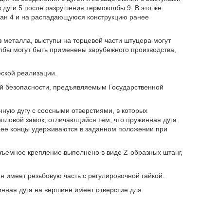
дуги 5 после разрушения термоколбы 9. В это же
пан 4 и на распадающуюся конструкцию ранее
 металла, выступы на торцевой части штуцера могут
лбы могут быть применены зарубежного производства,
еской реализации.
й безопасности, предъявляемым Государственной
ную дугу с соосными отверстиями, в которых
пловой замок, отличающийся тем, что пружинная дуга
м ее концы удерживаются в заданном положении при
зъемное крепление выполнено в виде Z-образных штанг,
н имеет резьбовую часть с регулировочной гайкой.
инная дуга на вершине имеет отверстие для