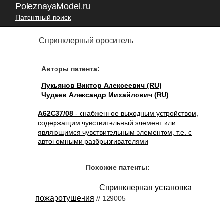
PoleznayaModel.ru
Патентный поиск
Спринклерный ороситель
Авторы патента:
Лукьянов Виктор Алексеевич (RU)
Чудаев Александр Михайлович (RU)
A62C37/08
- снабженное выходным устройством,
содержащим чувствительный элемент или
являющимся чувствительным элементом, т.е. с
автономными разбрызгивателями
Похожие патенты:
Спринклерная установка
пожаротушения
// 129005