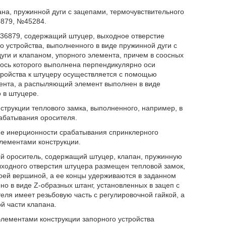
на, пружинной дуги с зацепами, термочувствительного
6879, №45284.
236879, содержащий штуцер, выходное отверстие
 устройства, выполненного в виде пружинной дуги с
уги и клапаном, упорного элемента, причем в соосных
 ось которого выполнена перпендикулярно оси
тройства к штуцеру осуществляется с помощью
мента, а распыляющий элемент выполнен в виде
 в штуцере.
трукции теплового замка, выполненного, например, в
рабатывания оросителя.
ие инерционности срабатывания спринклерного
лементами конструкции.
й ороситель, содержащий штуцер, клапан, пружинную
ыходного отверстия штуцера размещен тепловой замок,
воей вершиной, а ее концы удерживаются в заданном
 в виде Z-образных штанг, установленных в зацеп с
еля имеет резьбовую часть с регулировочной гайкой, а
й части клапана.
лементами конструкции запорного устройства