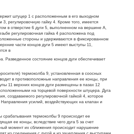
держит штуцер 1 с расположенным в его выходном
 3, регулировочную гайку 4. Кроме того, имеется
том в отверстие 6 дуги 5, выполненном на вершине А,
езьбе регулировочная гайка 4 расположена под
оположенные стороны и удерживаются в фиксированном
ерхние части концов дуги 5 имеют выступы 11,
тся в
а. Разведенное состояние концов дуги обеспечивает
росителя) термоколба 9, установленная в соосных
азводит в противоположные направления ее концы, при
пы 11 верхних концов дуги размещены в пазах 12
расположенными на торцевой поверхности штуцера. Дуга
я, создаваемого регулировочной гайкой 4, которое
. Направления усилий, воздействующих на клапан и
 срабатывания термоколбы 9 происходит ее
дящая ее концы, вследствие чего дуга 5 за счет
нный момент их сближения происходит нарушение
дят из соединения с дугой и из зацепления с выступами