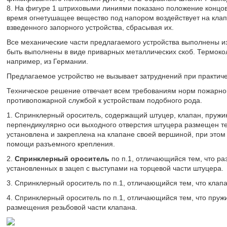
8. На фигуре 1 штриховыми линиями показано положение концов 
время огнетушащее вещество под напором воздействует на кла
взведенного запорного устройства, сбрасывая их.
Все механические части предлагаемого устройства выполнены из
быть выполнены в виде приварных металлических скоб. Термоко
например, из Германии.
Предлагаемое устройство не вызывает затруднений при практич
Техническое решение отвечает всем требованиям норм пожарно
противопожарной службой к устройствам подобного рода.
1. Спринклерный ороситель, содержащий штуцер, клапан, пружин
перпендикулярно оси выходного отверстия штуцера размещен те
установлена и закреплена на клапане своей вершиной, при это
помощи разъемного крепления.
2.
Спринклерный ороситель
по п.1, отличающийся тем, что ра
установленных в зацеп с выступами на торцевой части штуцера.
3. Спринклерный ороситель по п.1, отличающийся тем, что клапа
4. Спринклерный ороситель по п.1, отличающийся тем, что пруж
размещения резьбовой части клапана.