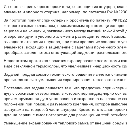
Известны спринклерные оросители, состоящие из штуцера, клапа
элемента и упорного стержня, например, по патентам РФ №223
За прототип принят спринклерный ороситель по патенту РФ №2
которого закрыто клапаном, прижимаемым при помощи запорного
зацепами на концах и, заключенного между высшей точкой этой д
отверстиях дуги и упорного элемента размещен тепловой замок,
выходного отверстия штуцера, при этом крепление запорного ус
элементов, входящих в зацепление с зацепами пружинного эле
преобразователя потока огнетушащей жидкости, расположенного
Недостатком прототипа является экранирование элементами конс
виде стеклянной термоколбы, что увеличивает инерционность с
Задачей предлагаемого технического решения является снижен
оросителя за счет уменьшения экранирования теплового замка э
Поставленная задача решается тем, что предложен спринклерны
дугу с соосными отверстиями, в которых перпендикулярно оси в
причем пружинная дуга установлена и закреплена на клапане с
положении при помощи разъемного крепления, которое выполнено
выступами на торцевой части штуцера. Кроме того клапан оросит
дуга на вершине имеет отверстие для размещения этой резьбово
Уменьшение экранирования теплового замка от внешней среды э