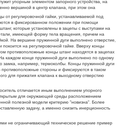
служит упорным элементом запорного устройства, на
менно вершиной в центр клапана, при этом она
цы от регулировочной гайки, устанавливаемой под
ваются в фиксированном положении при помощи
танг, которые установлены в зацепы с выступами на
детали, имеющей форму тела вращения, причем на
йкой. На вершине пружинной дуги выполнено отверстие,
и покоится на регулировочной гайке. Вверху концы
том противоположные концы штанг находятся в зацепах
На каждом конце пружинной дуги выполнено по одному
о замка, например, термоколбы. Концы пружинной дуги
 в противоположные стороны и фиксируются в таком
ого для прижатия клапана к выходному отверстию
оситель отличается иным выполнением упорного
открытым для окружающей среды расположением
ленной полезной модели критерию "новизна". Более
ставленную задачу, а именно снизить инерционность
ими не ограничивающий техническое решение пример