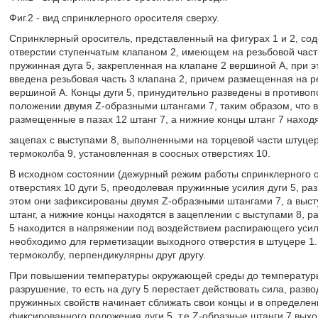
Фиг.2 - вид спринклерного оросителя сверху.
Спринклерный ороситель, представленный на фигурах 1 и 2, со
отверстии ступенчатым клапаном 2, имеющем на резьбовой части
пружинная дуга 5, закрепленная на клапане 2 вершиной А, при э
введена резьбовая часть 3 клапана 2, причем размещенная на р
вершиной А. Концы дуги 5, принудительно разведены в против
положении двумя Z-образными штангами 7, таким образом, что в
размещенные в пазах 12 штанг 7, а нижние концы штанг 7 находя
зацепах с выступами 8, выполненными на торцевой части штуцер
термоколба 9, установленная в соосных отверстиях 10.
В исходном состоянии (дежурный режим работы спринклерного о
отверстиях 10 дуги 5, преодолевая пружинные усилия дуги 5, р
этом они зафиксированы двумя Z-образными штангами 7, а высту
штанг, а нижние концы находятся в зацеплении с выступами 8, 
5 находится в напряжении под воздействием распирающего усили
необходимо для герметизации выходного отверстия в штуцере 1
термоколбу, перпендикулярны друг другу.
При повышении температуры окружающей среды до температуры
разрушение, то есть на дугу 5 перестает действовать сила, разво
пружинных свойств начинает сближать свои концы и в определе
фиксированного положения дуги 5, т.е Z-образные штанги 7 выхо