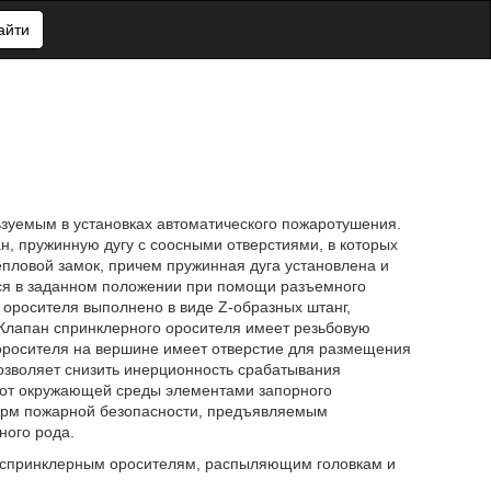
айти
зуемым в установках автоматического пожаротушения.
, пружинную дугу с соосными отверстиями, в которых
пловой замок, причем пружинная дуга установлена и
тся в заданном положении при помощи разъемного
оросителя выполнено в виде Z-образных штанг,
 Клапан спринклерного оросителя имеет резьбовую
о оросителя на вершине имеет отверстие для размещения
озволяет снизить инерционность срабатывания
 от окружающей среды элементами запорного
норм пожарной безопасности, предъявляемым
ного рода.
к спринклерным оросителям, распыляющим головкам и