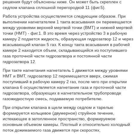
решения будут объяснены ниже. Он может быть скреплен с
седлом клапана сплошной перегородкой 11 (фиг.5).
Работа устройства осуществляется следующим образом. При
выполнении нагнетателем 1 такта всасывания он перемещается
между уровнями верхней мертвой точки (ВМТ) и нижней мертвой
точки (НМТ) - фиг.1. В это время через устройство 3 в рабочую
камеру 2 подается жидкость, образующая гидрозатвор 12 и через
всасывающий клапан 5 газ. К концу такта всасывания в рабочей
камере 2 находится объем, складывающийся из поступившего
газа проточной части гидрозатвора и постоянной части
гидрозатвора 12.
При такте нагнетания нагнетатель 1 движется между уровнями
НМТ и ВМТ, гидрозатвор 12 перемещается вверх, сжимая
поступивший в рабочую камеру 2 газ, после чего при открытии
клапана 6 осуществляется нагнетание газа и проточной части
гидрозатвора, образующих в нагнетательном трубопроводе
газожидкостную смесь, подаваемую потребителю.
При открытии клапана в щели между седлом и тарелью
формируется кольцевое (двумерное) струйное течение,
истекающее в затопленное пространство, формируемое
основным объемом камеры. Плотный и относительно холодный
поток дожимаемого газа движется при скоростях,