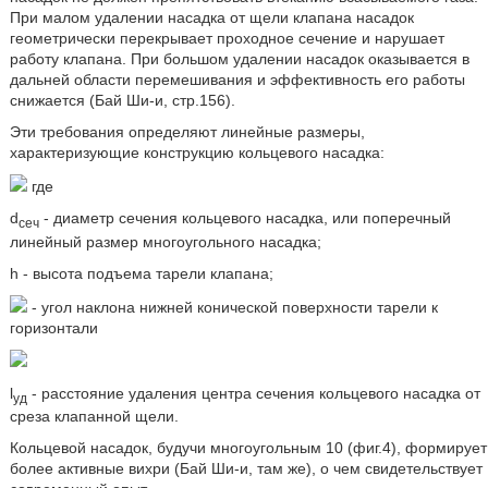
При малом удалении насадка от щели клапана насадок
геометрически перекрывает проходное сечение и нарушает
работу клапана. При большом удалении насадок оказывается в
дальней области перемешивания и эффективность его работы
снижается (Бай Ши-и, стр.156).
Эти требования определяют линейные размеры,
характеризующие конструкцию кольцевого насадка:
где
d
- диаметр сечения кольцевого насадка, или поперечный
сеч
линейный размер многоугольного насадка;
h - высота подъема тарели клапана;
- угол наклона нижней конической поверхности тарели к
горизонтали
l
- расстояние удаления центра сечения кольцевого насадка от
уд
среза клапанной щели.
Кольцевой насадок, будучи многоугольным 10 (фиг.4), формирует
более активные вихри (Бай Ши-и, там же), о чем свидетельствует