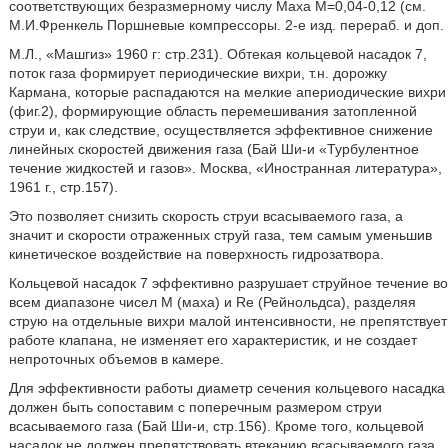
соответствующих безразмерному числу Маха М=0,04-0,12 (см.
М.И.Френкель Поршневые компрессоры. 2-е изд. перераб. и доп.
М.Л., «Машгиз» 1960 г: стр.231). Обтекая кольцевой насадок 7,
поток газа формирует периодические вихри, т.н. дорожку
Кармана, которые распадаются на мелкие апериодические вихри
(фиг.2), формирующие область перемешивания затопленной
струи и, как следствие, осуществляется эффективное снижение
линейных скоростей движения газа (Бай Ши-и «Турбулентное
течение жидкостей и газов». Москва, «Иностранная литература»,
1961 г., стр.157).
Это позволяет снизить скорость струи всасываемого газа, а
значит и скорости отраженных струй газа, тем самым уменьшив
кинетическое воздействие на поверхность гидрозатвора.
Кольцевой насадок 7 эффективно разрушает струйное течение во
всем диапазоне чисел М (маха) и Re (Рейнольдса), разделяя
струю на отдельные вихри малой интенсивности, не препятствует
работе клапана, не изменяет его характеристик, и не создает
непроточных объемов в камере.
Для эффективности работы диаметр сечения кольцевого насадка
должен быть сопоставим с поперечным размером струи
всасываемого газа (Бай Ши-и, стр.156). Кроме того, кольцевой
насадок не должен препятствовать втеканию всасываемого газа.