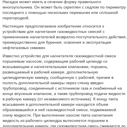
Насадок может иметь в сечении форму правильного
многоугольника. Он может быть скреплен с седлом по периметру
последнего с помощью нескольких перемычек или сплошной
перегородкой.
Настоящее предполагаемое изобретение относится к
устройствам для нагнетания газожидкостных смесей с
применением нагнетателей возвратно-поступательного действия,
преимущественно для бурения, освоения и эксплуатации
нефтегазовых скважин.
Известно устройство для нагнетателя газожидкостной смеси
поршневым насосом, содержащим рабочий цилиндр со
всасывающим и нагнетательными клапанами, поршень,
размещаемый в рабочей камере, дополнительную
цилиндрическую камеру, сообщенную с рабочей, причем в
полость дополнительной камеры через стенку введен
трубопровод, соединенный с источником газа и снабженный на
конце впускным клапаном, а также трубопровод подачи жидкости
в рабочую камеру (от независимого источника). К концу такта
всасывания в дополнительной камере находится объем
образовавшейся в ней газожидкостной смеси, поджимаемой
снизу жидкости. При выполнении наосом такта нагнетания
жидкость из рабочего цилиндра вытесняется поршнем в
дополнительную камеру, где газожидкостная смесь сжимается до