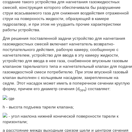
создание такого устройства для нагнетания газожидкостных
смесей, конструкция которого обеспечивала бы разрушение
струи всасываемого газа для снижения воздействия отраженной
струи на поверхность жидкости, образующей в камере
гидрозатвор, и при этом не ухудшить прочие характеристики
работы устройства.
Для решения поставленной задачи устройство для нагнетания
газожидкостных смесей включает нагнетатель возвратно-
поступательного действия, рабочую камеру, сообщенную с
нагнетателем, устройство для ввода в эту камеру жидкости,
устройство для ввода в нее газа, снабженное впускным газовым
клапаном тарельчатого типа и нагнетательный клапан для подачи
газожидкостной смеси потребителю. При этом впускной газовый
клапан выполнен с кольцевым насадком, закрепленным на
седле. Этот насадок может иметь в поперечном сечении круглую
форму, причем его диаметр сечения (d
) составляет:
сеч
где
h - высота подъема тарели клапана;
- угол наклона нижней конической поверхности тарели к
горизонтали;
а расстояние между выходным срезом щели и центром сечения