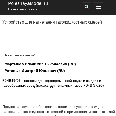
PoleznayaModel.ru
Патентный поиск
Устройство для нагнетания газожидкостных смесей
Авторы патента:
Мартынов Владимир Николаевич (RU)
Ретивых Дмитрий Юрьевич (RU)
F04B19/06
- насосы для одновременной подачи жидких и
газообразных сред (насосы для влажных газов F04B 37/20)
Предполагаемое изобретение относится к устройствам для
нагнетания газожидкостных смесей с применением нагнетателей