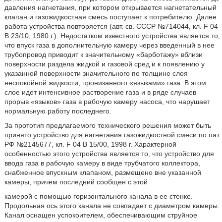
давления нагнетания, при котором открывается нагнетательный
клапан и газожидкостная смесь поступает к потребителю. Далее
работа устройства повторяется (авт. св. СССР №714044, кл. F 04
B 23/10, 1980 г.). Недостатком известного устройства является то,
что впуск газа в дополнительную камеру через введенный в нее
трубопровод приводит к значительному «барботажу» вблизи
поверхности раздела жидкой и газовой сред и к появлению у
указанной поверхности значительного по толщине слоя
неспокойной жидкости, пронизанного «языками» газа. В этом
слое идет интенсивное растворение газа и в ряде случаев
прорыв «языков» газа в рабочую камеру насоса, что нарушает
нормальную работу последнего.
За прототип предлагаемого технического решения может быть
принято устройство для нагнетания газожидкостной смеси по пат.
РФ №2145677, кл. F 04 B 15/00, 1998 г. Характерной
особенностью этого устройства является то, что устройство для
ввода газа в рабочую камеру в виде трубчатого коллектора,
снабженное впускным клапаном, размещено вне указанной
камеры, причем последний сообщен с этой
камерой с помощью горизонтального канала в ее стенке.
Продольная ось этого канала не совпадает с диаметром камеры.
Канал оснащен успокоителем, обеспечивающим струйное