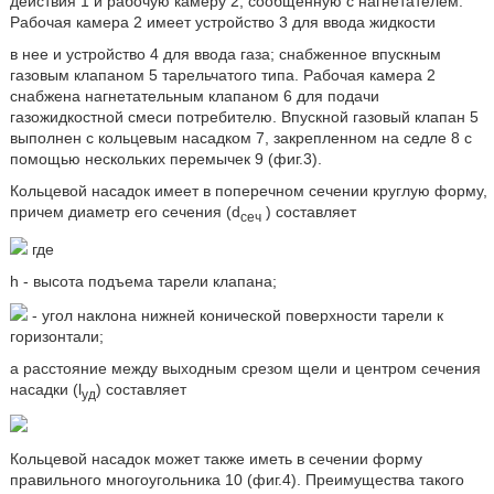
действия 1 и рабочую камеру 2, сообщенную с нагнетателем.
Рабочая камера 2 имеет устройство 3 для ввода жидкости
в нее и устройство 4 для ввода газа; снабженное впускным
газовым клапаном 5 тарельчатого типа. Рабочая камера 2
снабжена нагнетательным клапаном 6 для подачи
газожидкостной смеси потребителю. Впускной газовый клапан 5
выполнен с кольцевым насадком 7, закрепленном на седле 8 с
помощью нескольких перемычек 9 (фиг.3).
Кольцевой насадок имеет в поперечном сечении круглую форму,
причем диаметр его сечения (d
) составляет
сеч
где
h - высота подъема тарели клапана;
- угол наклона нижней конической поверхности тарели к
горизонтали;
а расстояние между выходным срезом щели и центром сечения
насадки (l
) составляет
уд
Кольцевой насадок может также иметь в сечении форму
правильного многоугольника 10 (фиг.4). Преимущества такого