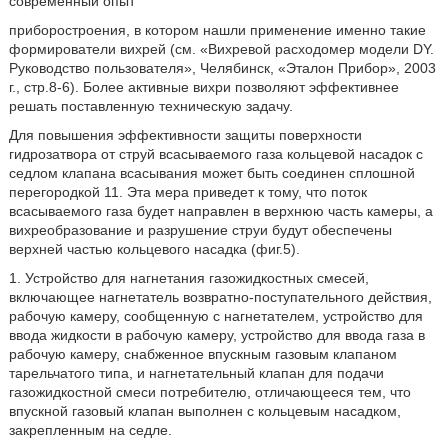
современный опыт
приборостроения, в котором нашли применение именно такие
формирователи вихрей (см. «Вихревой расходомер модели DY.
Руководство пользователя», Челябинск, «Эталон Прибор», 2003
г., стр.8-6). Более активные вихри позволяют эффективнее
решать поставленную техническую задачу.
Для повышения эффективности защиты поверхности
гидрозатвора от струй всасываемого газа кольцевой насадок с
седлом клапана всасывания может быть соединен сплошной
перегородкой 11. Эта мера приведет к тому, что поток
всасываемого газа будет направлен в верхнюю часть камеры, а
вихреобразование и разрушение струи будут обеспечены
верхней частью кольцевого насадка (фиг.5).
1. Устройство для нагнетания газожидкостных смесей,
включающее нагнетатель возвратно-поступательного действия,
рабочую камеру, сообщенную с нагнетателем, устройство для
ввода жидкости в рабочую камеру, устройство для ввода газа в
рабочую камеру, снабженное впускным газовым клапаном
тарельчатого типа, и нагнетательный клапан для подачи
газожидкостной смеси потребителю, отличающееся тем, что
впускной газовый клапан выполнен с кольцевым насадком,
закрепленным на седле.