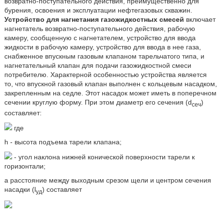
возвратно-поступательного действия, преимущественно для
бурения, освоения и эксплуатации нефтегазовых скважин.
Устройство для нагнетания газожидкостных смесей
включает
нагнетатель возвратно-поступательного действия, рабочую
камеру, сообщенную с нагнетателем, устройство для ввода
жидкости в рабочую камеру, устройство для ввода в нее газа,
снабженное впускным газовым клапаном тарельчатого типа, и
нагнетательный клапан для подачи газожидкостной смеси
потребителю. Характерной особенностью устройства является
то, что впускной газовый клапан выполнен с кольцевым насадком,
закрепленным на седле. Этот насадок может иметь в поперечном
сечении круглую форму. При этом диаметр его сечения (d
)
сеч
составляет:
где
h - высота подъема тарели клапана;
- угол наклона нижней конической поверхности тарели к
горизонтали;
а расстояние между выходным срезом щели и центром сечения
насадки (l
) составляет
уд