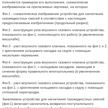
поясняется примером его выполнения, схематически
изображенном на прилагаемых чертежах, на которых
Фиг.1 - схематическое изображение устройства для нагнетания
газожидкостных смесей в соответствии с настоящим
предполагаемым изобретением (продольный разрез);
Фиг.2 - конструкция узла впускного газового клапана устройства,
показанного на фиг.1, поясняющего его работу (в увеличенном
масштабе);
Фиг.3 - узел впускного газового клапана, показанного на фиг.1 и 2,
с креплением кольцевого насадка на седле с помощью
нескольких перемычек.
Фиг.4 - конструкция узла впускного газового клапана устройства,
показанного на фиг.1, с кольцевым насадком, имеющим в
сечении форму правильного многоугольника (в увеличенном
масштабе);
Фиг.5 - узел впускного газового клапана устройства, показанного
на фиг.1, с креплением кольцевого насадка к седлу с помощью
сплошной перегородки.
Заявляемое устройство для нагнетания газожидкостных смесей
(фиг.1) включает нагнетатель возвратно-поступательного