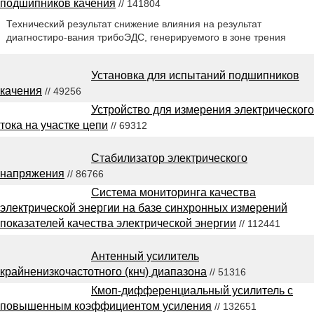
подшипников качения
// 141804
Технический результат снижение влияния на результат
диагностиро-вания трибоЭДС, генерируемого в зоне трения
Установка для испытаний подшипников
качения
// 49256
Устройство для измерения электрического
тока на участке цепи
// 69312
Стабилизатор электрического
напряжения
// 86766
Система мониторинга качества
электрической энергии на базе синхронных измерений
показателей качества электрической энергии
// 112441
Антенный усилитель
крайненизкочастотного (кнч) диапазона
// 51316
Кмоп-дифференциальный усилитель с
повышенным коэффициентом усиления
// 132651