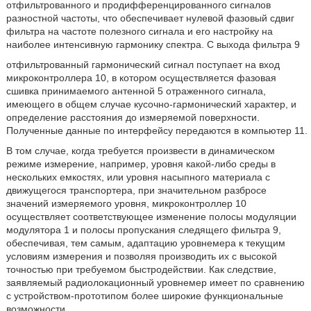
отфильтрованного и продифференцированного сигналов
разностной частоты, что обеспечивает нулевой фазовый сдвиг
фильтра на частоте полезного сигнала и его настройку на
наиболее интенсивную гармонику спектра. С выхода фильтра 9
отфильтрованный гармонический сигнал поступает на вход
микроконтроллера 10, в котором осуществляется фазовая
сшивка принимаемого антенной 5 отраженного сигнала,
имеющего в общем случае кусочно-гармонический характер, и
определение расстояния до измеряемой поверхности.
Полученные данные по интерфейсу передаются в компьютер 11.
В том случае, когда требуется произвести в динамическом
режиме измерение, например, уровня какой-либо среды в
нескольких емкостях, или уровня насыпного материала с
движущегося транспортера, при значительном разбросе
значений измеряемого уровня, микроконтроллер 10
осуществляет соответствующее изменение полосы модуляции
модулятора 1 и полосы пропускания следящего фильтра 9,
обеспечивая, тем самым, адаптацию уровнемера к текущим
условиям измерения и позволяя производить их с высокой
точностью при требуемом быстродействии. Как следствие,
заявляемый радиолокационный уровнемер имеет по сравнению
с устройством-прототипом более широкие функциональные
возможности.