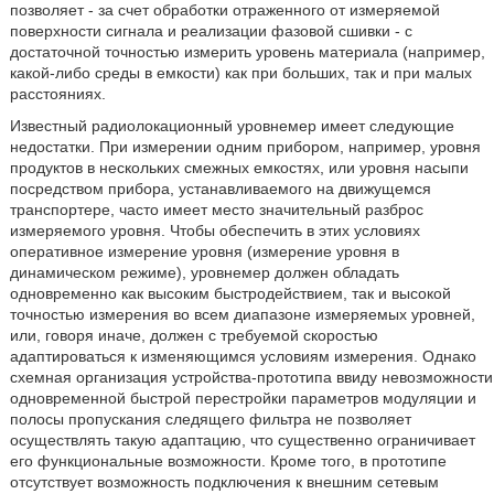
позволяет - за счет обработки отраженного от измеряемой
поверхности сигнала и реализации фазовой сшивки - с
достаточной точностью измерить уровень материала (например,
какой-либо среды в емкости) как при больших, так и при малых
расстояниях.
Известный радиолокационный уровнемер имеет следующие
недостатки. При измерении одним прибором, например, уровня
продуктов в нескольких смежных емкостях, или уровня насыпи
посредством прибора, устанавливаемого на движущемся
транспортере, часто имеет место значительный разброс
измеряемого уровня. Чтобы обеспечить в этих условиях
оперативное измерение уровня (измерение уровня в
динамическом режиме), уровнемер должен обладать
одновременно как высоким быстродействием, так и высокой
точностью измерения во всем диапазоне измеряемых уровней,
или, говоря иначе, должен с требуемой скоростью
адаптироваться к изменяющимся условиям измерения. Однако
схемная организация устройства-прототипа ввиду невозможности
одновременной быстрой перестройки параметров модуляции и
полосы пропускания следящего фильтра не позволяет
осуществлять такую адаптацию, что существенно ограничивает
его функциональные возможности. Кроме того, в прототипе
отсутствует возможность подключения к внешним сетевым