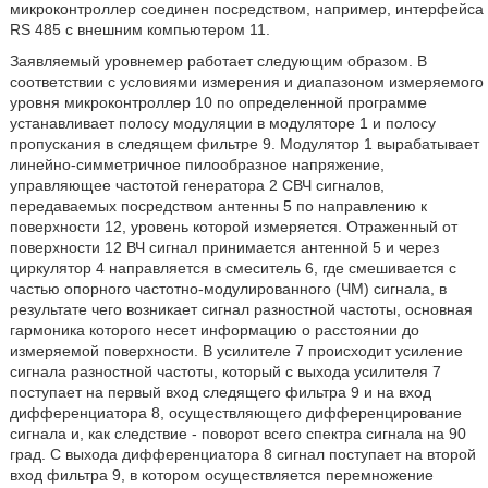
микроконтроллер соединен посредством, например, интерфейса
RS 485 с внешним компьютером 11.
Заявляемый уровнемер работает следующим образом. В
соответствии с условиями измерения и диапазоном измеряемого
уровня микроконтроллер 10 по определенной программе
устанавливает полосу модуляции в модуляторе 1 и полосу
пропускания в следящем фильтре 9. Модулятор 1 вырабатывает
линейно-симметричное пилообразное напряжение,
управляющее частотой генератора 2 СВЧ сигналов,
передаваемых посредством антенны 5 по направлению к
поверхности 12, уровень которой измеряется. Отраженный от
поверхности 12 ВЧ сигнал принимается антенной 5 и через
циркулятор 4 направляется в смеситель 6, где смешивается с
частью опорного частотно-модулированного (ЧМ) сигнала, в
результате чего возникает сигнал разностной частоты, основная
гармоника которого несет информацию о расстоянии до
измеряемой поверхности. В усилителе 7 происходит усиление
сигнала разностной частоты, который с выхода усилителя 7
поступает на первый вход следящего фильтра 9 и на вход
дифференциатора 8, осуществляющего дифференцирование
сигнала и, как следствие - поворот всего спектра сигнала на 90
град. С выхода дифференциатора 8 сигнал поступает на второй
вход фильтра 9, в котором осуществляется перемножение