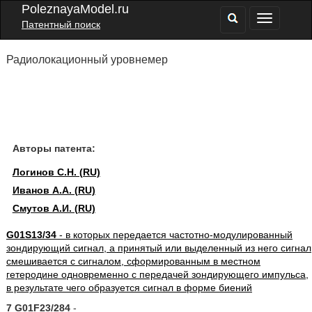
PoleznayaModel.ru
Патентный поиск
Радиолокационный уровнемер
Авторы патента:
Логинов С.Н. (RU)
Иванов А.А. (RU)
Смутов А.И. (RU)
G01S13/34
- в которых передается частотно-модулированный
зондирующий сигнал, а принятый или выделенный из него сигнал
смешивается с сигналом, сформированным в местном
гетеродине одновременно с передачей зондирующего импульса,
в результате чего образуется сигнал в форме биений
7 G01F23/284
-