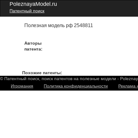
PoleznayaModel.ru
Патентный поиск
Полезная модель рф 2548811
Авторы
патента:
Похожие патенты:
© Патентный поиск, поиск патентов на полезные модели - Polezna
Игромания
Политика конфиденциальности
Реклама 