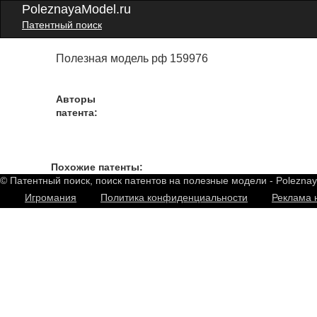
PoleznayaModel.ru
Патентный поиск
Полезная модель рф 159976
Авторы
патента:
Похожие патенты:
© Патентный поиск, поиск патентов на полезные модели - Polezna
Игромания
Политика конфиденциальности
Реклама 