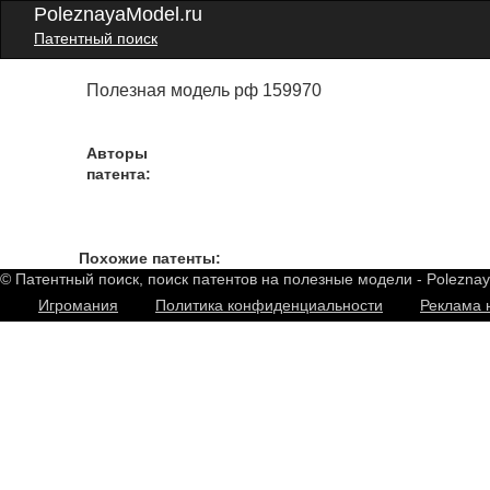
PoleznayaModel.ru
Патентный поиск
Полезная модель рф 159970
Авторы
патента:
Похожие патенты:
© Патентный поиск, поиск патентов на полезные модели - Polezna
Игромания
Политика конфиденциальности
Реклама 