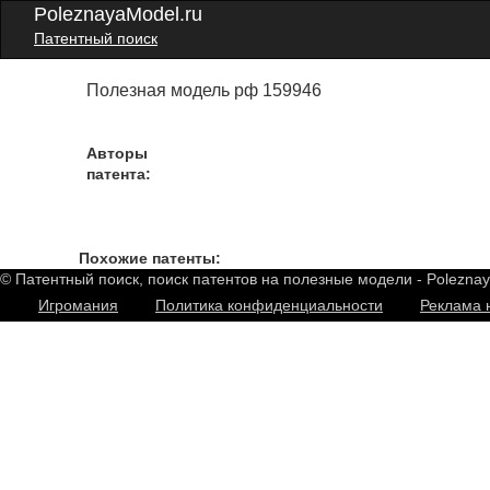
PoleznayaModel.ru
Патентный поиск
Полезная модель рф 159946
Авторы
патента:
Похожие патенты:
© Патентный поиск, поиск патентов на полезные модели - Polezna
Игромания
Политика конфиденциальности
Реклама 