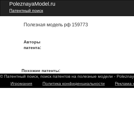
PoleznayaModel.ru
Патентный поиск
Полезная модель рф 159773
Авторы
патента:
Похожие патенты:
© Патентный поиск, поиск патентов на полезные модели - Polezna
Игромания
Политика конфиденциальности
Реклама 