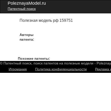
PoleznayaModel.ru
Патентный поиск
Полезная модель рф 159751
Авторы
патента:
Похожие патенты:
© Патентный поиск, поиск патентов на полезные модели - Polezna
Игромания
Политика конфиденциальности
Реклама 