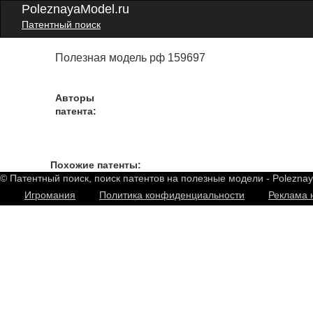
PoleznayaModel.ru
Патентный поиск
Полезная модель рф 159697
Авторы
патента:
Похожие патенты:
© Патентный поиск, поиск патентов на полезные модели - Polezna
Игромания
Политика конфиденциальности
Реклама 