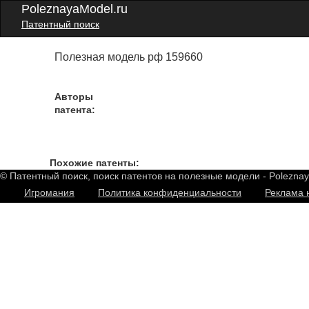
PoleznayaModel.ru
Патентный поиск
Полезная модель рф 159660
Авторы
патента:
Похожие патенты:
© Патентный поиск, поиск патентов на полезные модели - Polezna
Игромания
Политика конфиденциальности
Реклама 