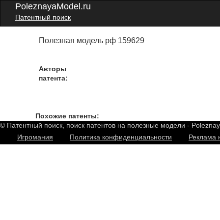
PoleznayaModel.ru
Патентный поиск
Полезная модель рф 159629
Авторы
патента:
Похожие патенты:
© Патентный поиск, поиск патентов на полезные модели - Polezna
Игромания
Политика конфиденциальности
Реклама 