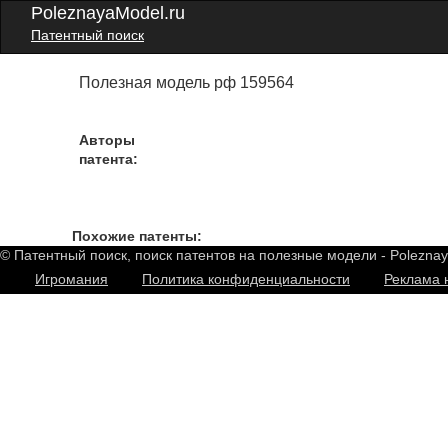
PoleznayaModel.ru
Патентный поиск
Полезная модель рф 159564
Авторы
патента:
Похожие патенты:
© Патентный поиск, поиск патентов на полезные модели - Polezna
Игромания
Политика конфиденциальности
Реклама 