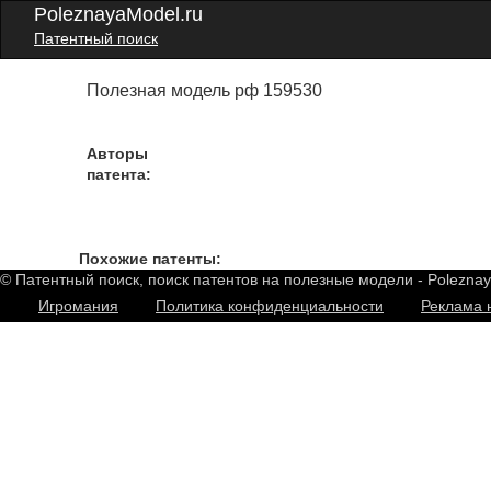
PoleznayaModel.ru
Патентный поиск
Полезная модель рф 159530
Авторы
патента:
Похожие патенты:
© Патентный поиск, поиск патентов на полезные модели - Polezna
Игромания
Политика конфиденциальности
Реклама 