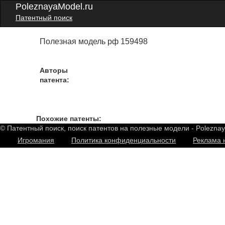
PoleznayaModel.ru
Патентный поиск
Полезная модель рф 159498
Авторы
патента:
Похожие патенты:
© Патентный поиск, поиск патентов на полезные модели - Polezna
Игромания
Политика конфиденциальности
Реклама 