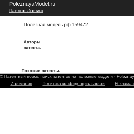
PoleznayaModel.ru
Патентный поиск
Полезная модель рф 159472
Авторы
патента:
Похожие патенты:
© Патентный поиск, поиск патентов на полезные модели - Polezna
Игромания
Политика конфиденциальности
Реклама 