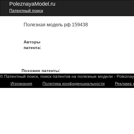
PoleznayaModel.ru
Патентный поиск
Полезная модель рф 159438
Авторы
патента:
Похожие патенты:
© Патентный поиск, поиск патентов на полезные модели - Polezna
Игромания
Политика конфиденциальности
Реклама 