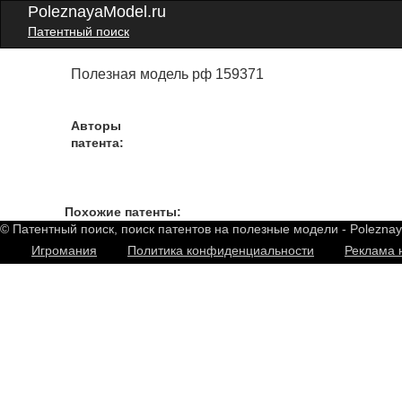
PoleznayaModel.ru
Патентный поиск
Полезная модель рф 159371
Авторы
патента:
Похожие патенты:
© Патентный поиск, поиск патентов на полезные модели - Polezna
Игромания
Политика конфиденциальности
Реклама 