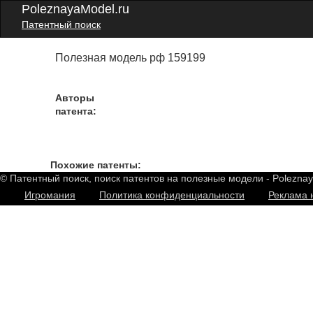
PoleznayaModel.ru
Патентный поиск
Полезная модель рф 159199
Авторы
патента:
Похожие патенты:
© Патентный поиск, поиск патентов на полезные модели - Polezna
Игромания
Политика конфиденциальности
Реклама 